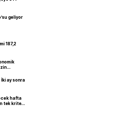
o’su geliyor
mi 187,2
onomik
izin
lendirdik
 İki ay sonra
ecek hafta
n tek kriter