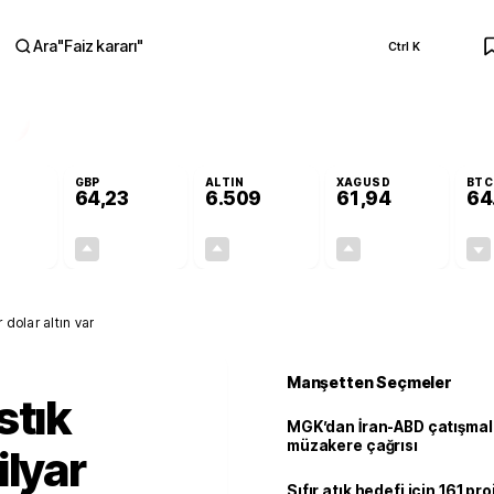
Ara
"
Faiz kararı
"
Ctrl K
RA
GBP
ALTIN
XAGUSD
BTC
64,23
6.509
61,94
64
-0,01%
+0,09%
+0,25%
+0,72%
-0,01
0,06
16,09
0,44
 dolar altın var
Manşetten Seçmeler
stık
MGK’dan İran-ABD çatışmala
müzakere çağrısı
ilyar
Sıfır atık hedefi için 161 pr