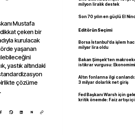
milyon liralık destek
Son 70 yılın en güçlü El Nin
şkanı Mustafa
Editörün Seçimi
 dikkat çeken bir
adıyla kurulacak
Borsa İstanbul’da işlem hac
milyar lira oldu
ktörde yaşanan
lebileceğini
Bakan Şimşek’ten makroek
ık, yastık altındaki
istikrar vurgusu: Ekonomim
dayanıklılığını daha da güç
ve standardizasyon
Altın fonlarına ilgi canlandı:
birlikte çözüme
3 milyar dolarlık net giriş
.
Fed Başkanı Warsh için gel
kritik önemde: Faiz artışı içi
var
N