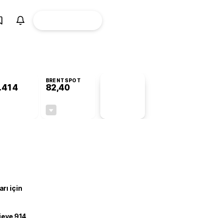
ÜYE
CANLI BORSA
Girişi
BRENTSPOT
.414
82,40
PİYASA
VERİLERİ
-0,26%
-0,46%
+0,00
-0,38
rı için
ojeye 914