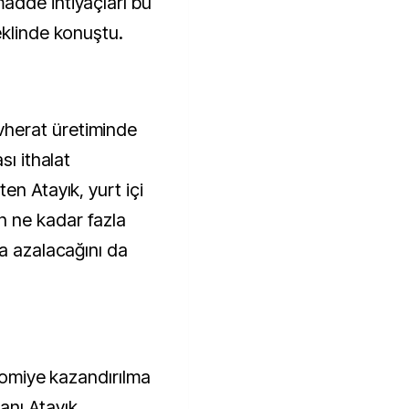
adde ihtiyaçları bu
eklinde konuştu.
herat üretiminde
sı ithalat
en Atayık, yurt içi
 ne kadar fazla
da azalacağını da
onomiye kazandırılma
nı Atayık,