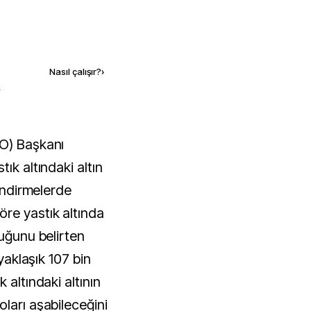
Kaynak ekle
Nasıl çalışır?
›
k
ık altındaki altın
lendirmelerde
re yastık altında
duğunu belirten
 yaklaşık 107 bin
 altındaki altının
ları aşabileceğini