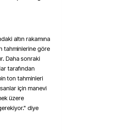
ndaki altın rakamına
in tahminlerine göre
ır. Daha sonraki
lar tarafından
 bin ton tahminleri
sanlar için manevi
mek üzere
erekiyor." diye