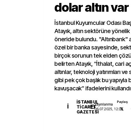
dolar altın var
İstanbul Kuyumcular Odası Ba
Atayık, altın sektörüne yönelik
öneride bulundu. "Altınbank" 
özel bir banka sayesinde, se
birçok sorunun tek elden çözü
belirten Atayık, “İthalat, cari aç
altınlar, teknoloji yatırımları 
gibi pek çok başlık bu yapıyla 
kavuşacak” ifadelerini kullandı
İSTANBUL
Paylaş
Yayınlanma
İ
TICARET
06.07.2025, 12:33
GAZETESI