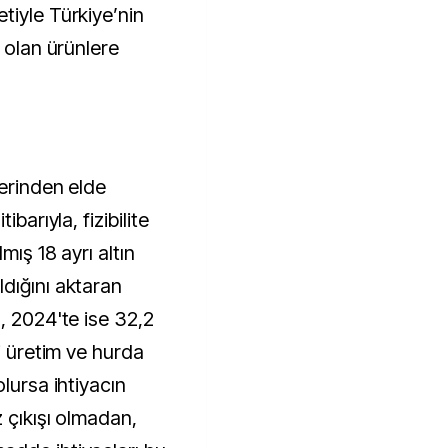
tiyle Türkiye’nin
i olan ürünlere
lerinden elde
barıyla, fizibilite
mış 18 ayrı altın
dığını aktaran
, 2024'te ise 32,2
çi üretim ve hurda
lursa ihtiyacın
z çıkışı olmadan,