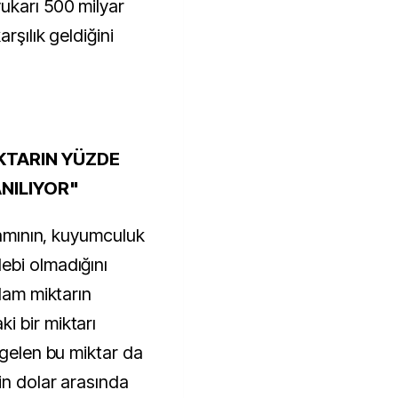
ukarı 500 milyar
rşılık geldiğini
KTARIN YÜZDE
ANILIYOR"
amamının, kuyumculuk
ebi olmadığını
plam miktarın
 bir miktarı
 gelen bu miktar da
in dolar arasında