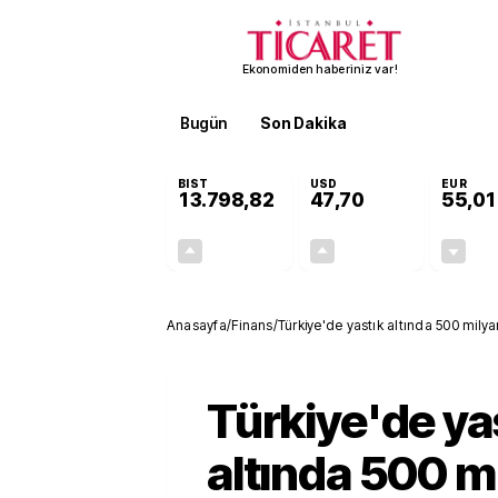
Ekonomiden haberiniz var!
Bugün
Son Dakika
Finans
EKST
BIST
USD
EUR
13.798,82
47,70
55,01
+0,70%
+0,17%
95,68
0,08
Anasayfa
/
Finans
/
Türkiye'de yastık altında 500 milyar
Türkiye'de ya
altında 500 m