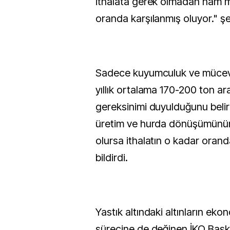
ithalata gerek olmadan ham m
oranda karşılanmış oluyor." ş
Sadece kuyumculuk ve mücev
yıllık ortalama 170-200 ton ara
gereksinimi duyulduğunu belirt
üretim ve hurda dönüşümünün
olursa ithalatın o kadar oran
bildirdi.
Yastık altındaki altınların ek
sürecine de değinen İKO Başka