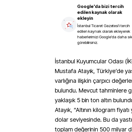
Google'da bizi tercih
edilen kaynak olarak
ekleyin
İstanbul Ticaret Gazetesi
'i tercih
edilen kaynak olarak ekleyerek
haberlerimizi Google'da daha sı
görebilirsiniz.
İstanbul Kuyumcular Odası (İKO) Başkanı
Mustafa Atayık, Türkiye’de yast
varlığına ilişkin çarpıcı değer
bulundu. Mevcut tahminlere gö
yaklaşık 5 bin ton altın bulun
Atayık, “Altının kilogram fiyatı
dolar seviyesinde. Bu da yastık
toplam değerinin 500 milyar do