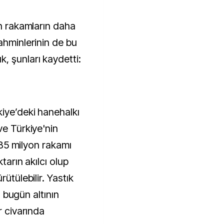
en rakamların daha
ahminlerinin de bu
, şunları kaydetti:
kiye’deki hanehalkı
ve Türkiye'nin
n 85 milyon rakamı
ktarın akılcı olup
ütülebilir. Yastık
ğı bugün altının
r civarında