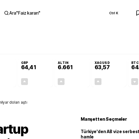
Ara
"
Faiz kararı
"
Ctrl K
RA
Resmi Gazete'de!
Öğrenci affı ve ek sınav hakkı Resmi Gazete'de!
GBP
ALTIN
XAGUSD
BTC
64,41
6.661
63,57
64
+0,32%
+0,38%
+2,59%
+3,37%
0,18
0,24
167,96
2,07
ilyar doları aştı
Manşetten Seçmeler
artup
Türkiye'den AB vize serbesti
hamle