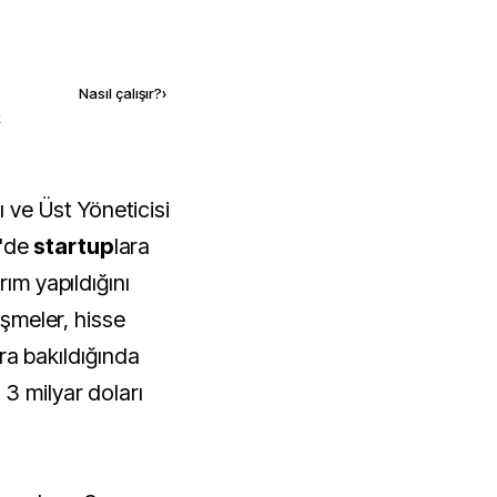
Kaynak ekle
Nasıl çalışır?
›
k
 ve Üst Yöneticisi
e'de
startup
lara
rım yapıldığını
eşmeler, hisse
lara bakıldığında
3 milyar doları