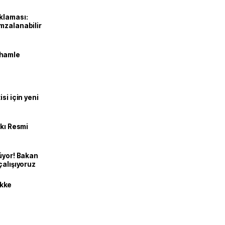
klaması:
mzalanabilir
 hamle
si için yeni
kkı Resmi
üyor! Bakan
çalışıyoruz
kke