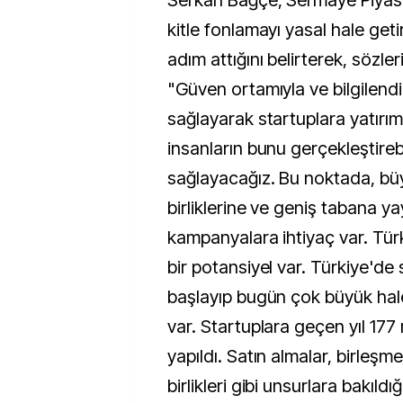
Serkan Bağçe, Sermaye Piyas
kitle fonlamayı yasal hale geti
adım attığını belirterek, sözle
"Güven ortamıyla ve bilgilendir
sağlayarak startuplara yatır
insanların bunu gerçekleştireb
sağlayacağız. Bu noktada, bü
birliklerine ve geniş tabana yay
kampanyalara ihtiyaç var. Tür
bir potansiyel var. Türkiye'de
başlayıp bugün çok büyük hale
var. Startuplara geçen yıl 177 
yapıldı. Satın almalar, birleşmel
birlikleri gibi unsurlara bakıld