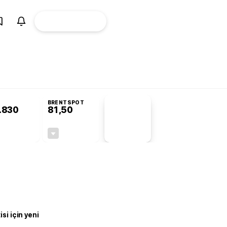
ÜYE
CANLI BORSA
Girişi
BRENTSPOT
.830
81,50
PİYASA
VERİLERİ
-0,19%
-1,55%
+0,00
-1,28
si için yeni