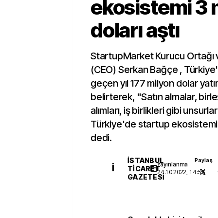
ekosistemi 3 
doları aştı
StartupMarket Kurucu Ortağı v
(CEO) Serkan Bağçe , Türkiye'
geçen yıl 177 milyon dolar yatır
belirterek, "Satın almalar, birl
alımları, iş birlikleri gibi unsurl
Türkiye'de startup ekosistemi 3
dedi.
İSTANBUL
Paylaş
Yayınlanma
İ
TICARET
24.10.2022, 14:56
GAZETESI