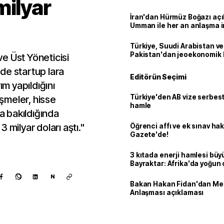
milyar
İran'dan Hürmüz Boğazı açı
Umman ile her an anlaşma i
Türkiye, Suudi Arabistan ve
Pakistan'dan jeoekonomik
e Üst Yöneticisi
de startup lara
Editörün Seçimi
ım yapıldığını
Türkiye'den AB vize serbesti
eşmeler, hisse
hamle
ara bakıldığında
 milyar doları aştı."
Öğrenci affı ve ek sınav ha
Gazete'de!
3 kıtada enerji hamlesi büy
Bayraktar: Afrika'da yoğun 
N
Bakan Hakan Fidan'dan Me
Anlaşması açıklaması