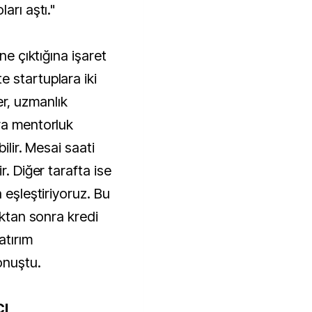
arı aştı."
ne çıktığına işaret
 startuplara iki
ler, uzmanlık
ra mentorluk
ilir. Mesai saati
r. Diğer tarafta ise
 eşleştiriyoruz. Bu
ıktan sonra kredi
atırım
onuştu.
CI