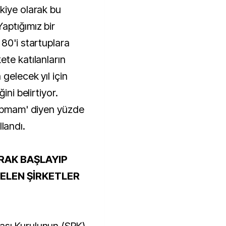
kiye olarak bu
aptığımız bir
80'i startuplara
te katılanların
gelecek yıl için
ini belirtiyor.
yapmam' diyen yüzde
llandı.
RAK BAŞLAYIP
ELEN ŞİRKETLER