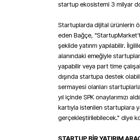
startup ekosistemi 3 milyar dol
Startuplarda dijital ürünlerin ö
eden Bağçe, "StartupMarket'te
şekilde yatırım yapılabilir. İlgili
alanındaki emeğiyle startupla
yapabilir veya part time çalışab
dışında startupa destek olabili
sermayesi olanları startuplarla
yıl içinde SPK onaylarımızı ald
kartıyla istenilen startuplara y
gerçekleştirilebilecek." diye k
STARTUP BİR YATIRIM ARA