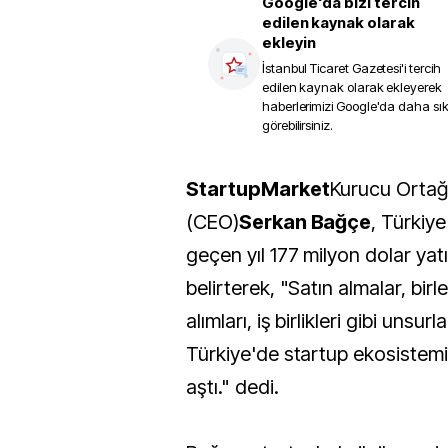
Google'da bizi tercih
edilen kaynak olarak
ekleyin
İstanbul Ticaret Gazetesi
'i tercih
edilen kaynak olarak ekleyerek
haberlerimizi Google'da daha sı
görebilirsiniz.
StartupMarket
Kurucu Ortağı
(CEO)
Serkan Bağçe
, Türkiy
geçen yıl 177 milyon dolar yatı
belirterek, "Satın almalar, birl
alımları, iş birlikleri gibi unsur
Türkiye'de startup ekosistemi 
aştı." dedi.