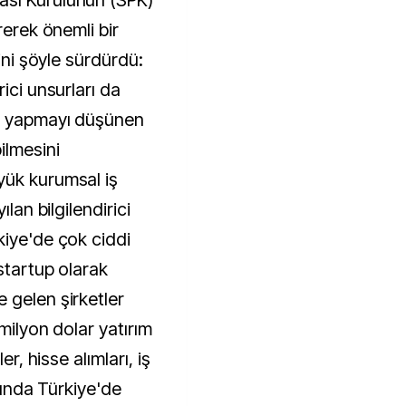
ası Kurulunun (SPK)
rerek önemli bir
rini şöyle sürdürdü:
ici unsurları da
ım yapmayı düşünen
ilmesini
yük kurumsal iş
ılan bilgilendirici
kiye'de çok ciddi
 startup olarak
 gelen şirketler
milyon dolar yatırım
er, hisse alımları, iş
ığında Türkiye'de