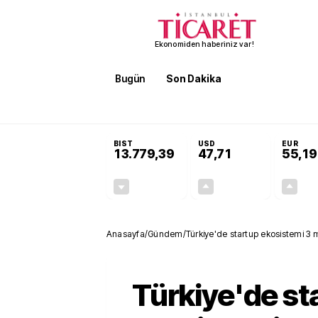
Ekonomiden haberiniz var!
Bugün
Son Dakika
Finans
EKST
SON DAKİKA
Öğrenci affı ve ek sınav hakkı 
BIST
USD
EUR
13.779,39
47,71
55,19
-0,14%
+0,18%
-19,42
0,09
Anasayfa
/
Gündem
/
Türkiye'de startup ekosistemi 3 m
Türkiye'de st