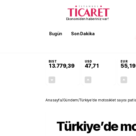
Ekonomiden haberiniz var!
Bugün
Son Dakika
Finans
EKST
SON DAKİKA
Terörsüz Türkiye Yasası teklifi 
BIST
USD
EUR
13.779,39
47,71
55,19
-0,14%
+0,18%
-19,42
0,09
Anasayfa
/
Gündem
/
Türkiye’de motosiklet sayısı patla
Türkiye’de mo