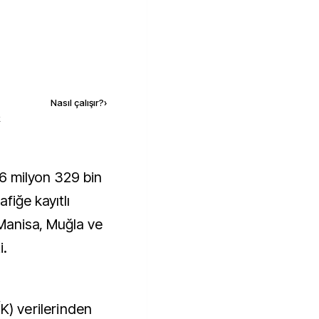
Kaynak ekle
Nasıl çalışır?
›
k
fiğe kayıtlı
, Manisa, Muğla ve
i.
K) verilerinden