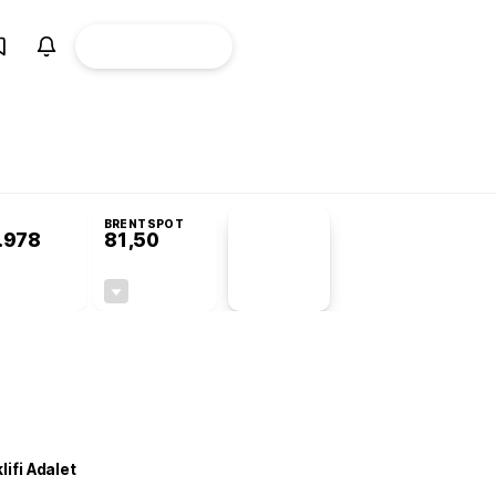
ÜYE
CANLI BORSA
Girişi
omisyonu’nda kabul edildi
BRENTSPOT
.978
81,50
PİYASA
VERİLERİ
+0,95%
-1,55%
+0,00
-1,28
lifi Adalet