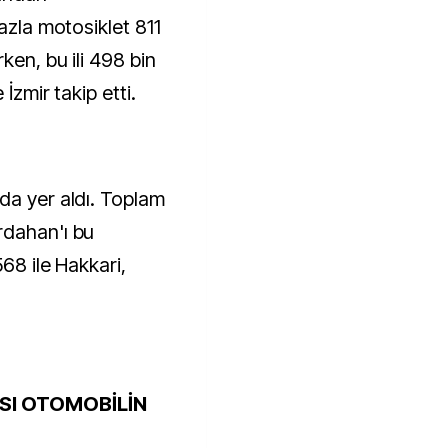
fazla motosiklet 811
ken, bu ili 498 bin
 İzmir takip etti.
da yer aldı. Toplam
rdahan'ı bu
68 ile Hakkari,
ISI OTOMOBİLİN