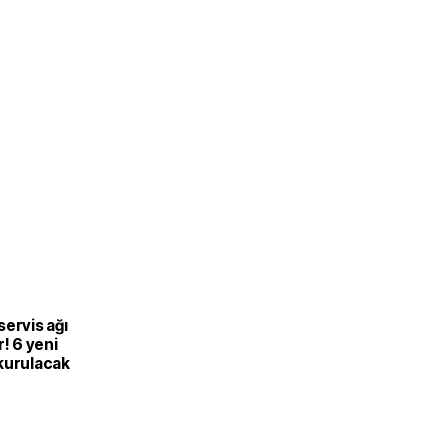
ervis ağı
r! 6 yeni
kurulacak