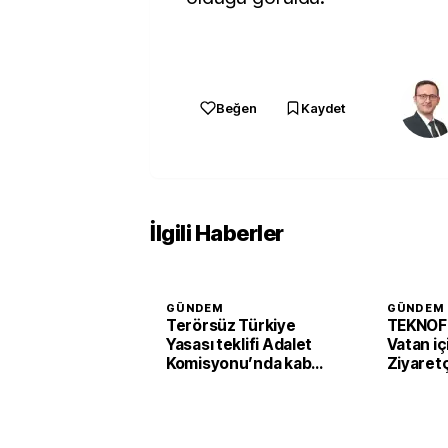
Beğen
Kaydet
İlgili Haberler
GÜNDEM
GÜNDEM
Terörsüz Türkiye
TEKNOF
Yasası teklifi Adalet
Vatan iç
Komisyonu’nda kabul
Ziyaretç
edildi
başladı