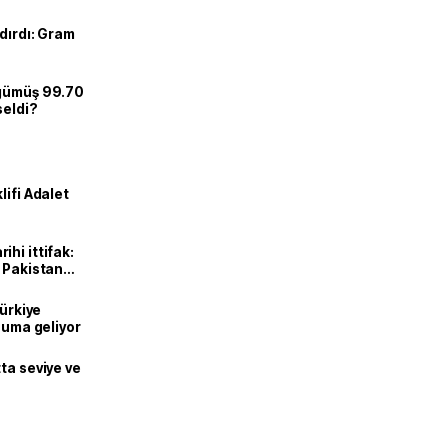
dırdı: Gram
 gümüş 99.70
seldi?
lifi Adalet
hi ittifak:
e Pakistan
dı
Türkiye
onuma geliyor
ta seviye ve