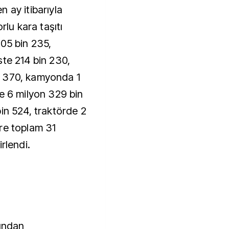
 ay itibarıyla
rlu kara taşıtı
405 bin 235,
ste 214 bin 230,
n 370, kamyonda 1
e 6 milyon 329 bin
in 524, traktörde 2
re toplam 31
rlendi.
sından