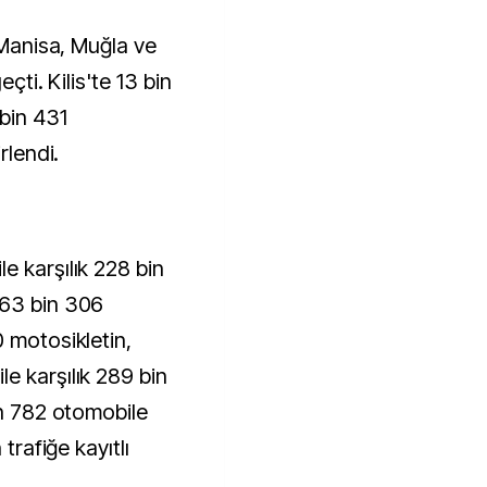
, Manisa, Muğla ve
çti. Kilis'te 13 bin
bin 431
rlendi.
e karşılık 228 bin
263 bin 306
 motosikletin,
e karşılık 289 bin
in 782 otomobile
 trafiğe kayıtlı