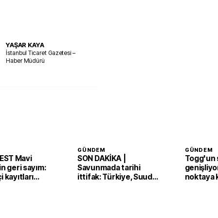
YAŞAR KAYA
İstanbul Ticaret Gazetesi –
Haber Müdürü
GÜNDEM
GÜNDEM
EST Mavi
SON DAKİKA |
Togg'un s
in geri sayım:
Savunmada tarihi
genişliyo
i kayıtları
ittifak: Türkiye, Suudi
noktaya 
Arabistan ve Pakistan
'Mekke Anlaşması'nı
imzaladı