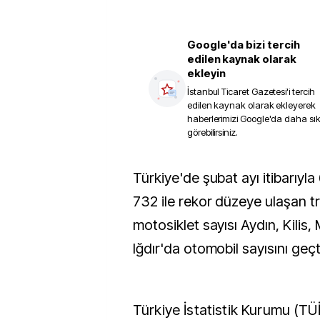
Google'da bizi tercih
edilen kaynak olarak
ekleyin
İstanbul Ticaret Gazetesi
'i tercih
edilen kaynak olarak ekleyerek
haberlerimizi Google'da daha sı
görebilirsiniz.
Türkiye'de şubat ayı itibarıyla 6 milyon 329 bin
732 ile rekor düzeye ulaşan tra
motosiklet sayısı Aydın, Kilis
Iğdır'da otomobil sayısını geçt
Türkiye İstatistik Kurumu (TÜİ