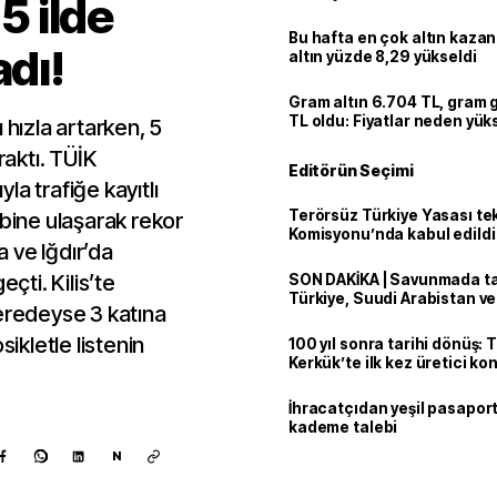
 5 ilde
Bu hafta en çok altın kazan
adı!
altın yüzde 8,29 yükseldi
Gram altın 6.704 TL, gram
TL oldu: Fiyatlar neden yük
 hızla artarken, 5
raktı. TÜİK
Editörün Seçimi
yla trafiğe kayıtlı
Terörsüz Türkiye Yasası tek
 bine ulaşarak rekor
Komisyonu’nda kabul edildi
a ve Iğdır’da
eçti. Kilis’te
SON DAKİKA | Savunmada tari
Türkiye, Suudi Arabistan v
neredeyse 3 katına
'Mekke Anlaşması'nı imzala
sikletle listenin
100 yıl sonra tarihi dönüş: 
Kerkük’te ilk kez üretici k
İhracatçıdan yeşil pasaport
kademe talebi
N