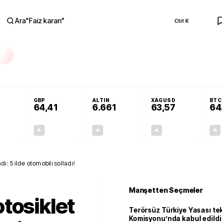
Ara
"
Faiz kararı
"
Ctrl K
RA
Adalet Komisyonu’nda kabul edildi
Terörsüz Türkiye Yasası teklifi Adalet K
GBP
ALTIN
XAGUSD
BTC
64,41
6.661
63,57
64
+0,32%
+0,38%
+2,59%
+3,37%
0,18
0,24
167,96
2,07
dı: 5 ilde otomobili solladı!
Manşetten Seçmeler
tosiklet
Terörsüz Türkiye Yasası tek
Komisyonu’nda kabul edildi