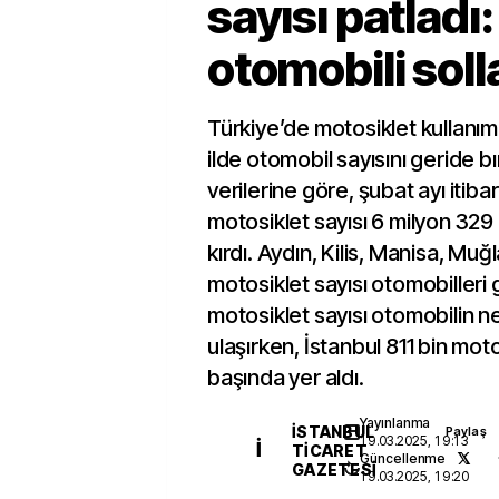
sayısı patladı:
otomobili soll
Türkiye’de motosiklet kullanımı
ilde otomobil sayısını geride bı
verilerine göre, şubat ayı itibarı
motosiklet sayısı 6 milyon 329
kırdı. Aydın, Kilis, Manisa, Muğl
motosiklet sayısı otomobilleri g
motosiklet sayısı otomobilin 
ulaşırken, İstanbul 811 bin moto
başında yer aldı.
Yayınlanma
İSTANBUL
Paylaş
19.03.2025, 19:13
İ
TICARET
Güncellenme
GAZETESI
19.03.2025, 19:20