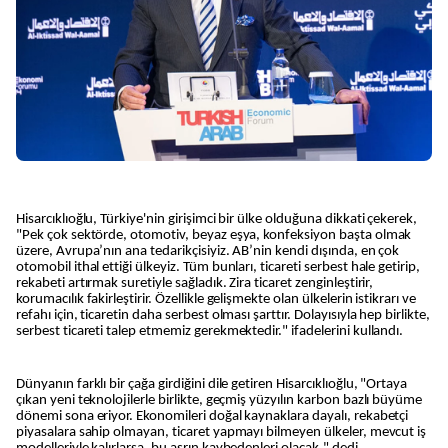
Hisarcıklıoğlu, Türkiye'nin girişimci bir ülke olduğuna dikkati çekerek,
"Pek çok sektörde, otomotiv, beyaz eşya, konfeksiyon başta olmak
üzere, Avrupa’nın ana tedarikçisiyiz. AB’nin kendi dışında, en çok
otomobil ithal ettiği ülkeyiz. Tüm bunları, ticareti serbest hale getirip,
rekabeti artırmak suretiyle sağladık. Zira ticaret zenginleştirir,
korumacılık fakirleştirir. Özellikle gelişmekte olan ülkelerin istikrarı ve
refahı için, ticaretin daha serbest olması şarttır. Dolayısıyla hep birlikte,
serbest ticareti talep etmemiz gerekmektedir." ifadelerini kullandı.
Dünyanın farklı bir çağa girdiğini dile getiren Hisarcıklıoğlu, "Ortaya
çıkan yeni teknolojilerle birlikte, geçmiş yüzyılın karbon bazlı büyüme
dönemi sona eriyor. Ekonomileri doğal kaynaklara dayalı, rekabetçi
piyasalara sahip olmayan, ticaret yapmayı bilmeyen ülkeler, mevcut iş