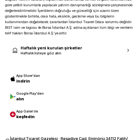
göre yetkili kurumlarla yapılacak yatırım danışmanlığı sözleşmesi çerçevesinde
değerlendirilmelidir. İçeriklerin doğruluğu ve güncelliği için azami özen
gösterilmekle birlikte, olası hata, eksiklik, gecikme veya bu bilgilerin
kullanımından doğabilecek zararlardan İstanbul Ticaret Odası sorumlu değildir.
BIST isim ve logosu ile Borsa İstanbul A.Ş. adına açıklanan tüm bilgi ve verilerin
telif hakları Borsa İstanbul A.Ş.’ye aittir.
Haftalık yeni kurulan şirketler
Haftalık listeye göz atın
App Store'dan
indirin
Google Play'den
alın
App Galeri ile
keşfedin
İstanbul Ticaret Gazetesi · Reşadiye Cad. Eminönü 34112 Fatih/