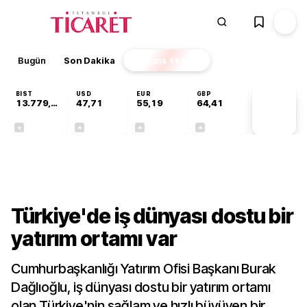
Bugün
Son Dakika
Finans
EKSTRA
BIST
USD
EUR
GBP
13.779,39
47,71
55,19
64,41
PİYASA
VERİLERİ
-0,14%
+0,18%
+0,32%
+0,38%
Gündem
Türkiye'de iş dünyası dostu bir
yatırım ortamı var
Cumhurbaşkanlığı Yatırım Ofisi Başkanı Burak
Dağlıoğlu, iş dünyası dostu bir yatırım ortamı
olan Türkiye'nin sağlam ve hızlı büyüyen bir