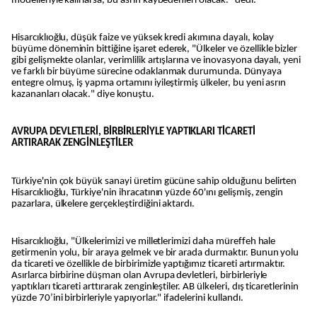
modelleriyle kalırlarsa, bu asrın kaybedenleri olacak." dedi.
Hisarcıklıoğlu, düşük faize ve yüksek kredi akımına dayalı, kolay
büyüme döneminin bittiğine işaret ederek, "Ülkeler ve özellikle bizler
gibi gelişmekte olanlar, verimlilik artışlarına ve inovasyona dayalı, yeni
ve farklı bir büyüme sürecine odaklanmak durumunda. Dünyaya
entegre olmuş, iş yapma ortamını iyileştirmiş ülkeler, bu yeni asrın
kazananları olacak." diye konuştu.
AVRUPA DEVLETLERİ, BİRBİRLERİYLE YAPTIKLARI TİCARETİ
ARTIRARAK ZENGİNLEŞTİLER
Türkiye'nin çok büyük sanayi üretim gücüne sahip olduğunu belirten
Hisarcıklıoğlu, Türkiye'nin ihracatının yüzde 60'ını gelişmiş, zengin
pazarlara, ülkelere gerçekleştirdiğini aktardı.
Hisarcıklıoğlu, "Ülkelerimizi ve milletlerimizi daha müreffeh hale
getirmenin yolu, bir araya gelmek ve bir arada durmaktır. Bunun yolu
da ticareti ve özellikle de birbirimizle yaptığımız ticareti artırmaktır.
Asırlarca birbirine düşman olan Avrupa devletleri, birbirleriyle
yaptıkları ticareti arttırarak zenginleştiler. AB ülkeleri, dış ticaretlerinin
yüzde 70’ini birbirleriyle yapıyorlar." ifadelerini kullandı.