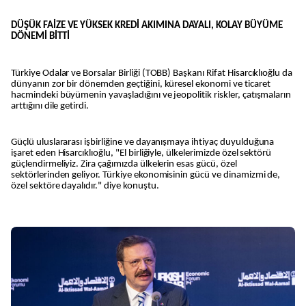
DÜŞÜK FAİZE VE YÜKSEK KREDİ AKIMINA DAYALI, KOLAY BÜYÜME
DÖNEMİ BİTTİ
Türkiye Odalar ve Borsalar Birliği (TOBB) Başkanı Rifat Hisarcıklıoğlu da
dünyanın zor bir dönemden geçtiğini, küresel ekonomi ve ticaret
hacmindeki büyümenin yavaşladığını ve jeopolitik riskler, çatışmaların
arttığını dile getirdi.
Güçlü uluslararası işbirliğine ve dayanışmaya ihtiyaç duyulduğuna
işaret eden Hisarcıklıoğlu, "El birliğiyle, ülkelerimizde özel sektörü
güçlendirmeliyiz. Zira çağımızda ülkelerin esas gücü, özel
sektörlerinden geliyor. Türkiye ekonomisinin gücü ve dinamizmi de,
özel sektöre dayalıdır." diye konuştu.