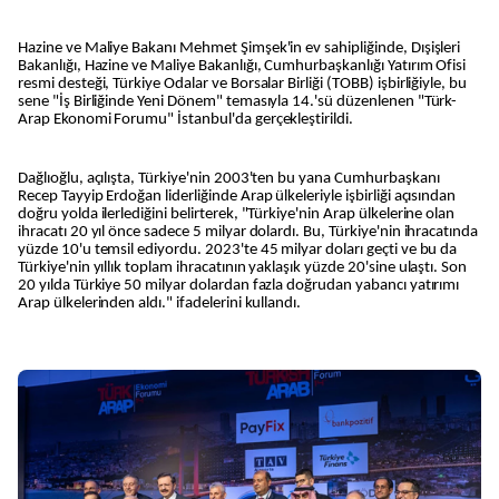
Hazine ve Maliye Bakanı Mehmet Şimşek'in ev sahipliğinde, Dışişleri
Bakanlığı, Hazine ve Maliye Bakanlığı, Cumhurbaşkanlığı Yatırım Ofisi
resmi desteği, Türkiye Odalar ve Borsalar Birliği (TOBB) işbirliğiyle, bu
sene "İş Birliğinde Yeni Dönem" temasıyla 14.'sü düzenlenen "Türk-
Arap Ekonomi Forumu" İstanbul'da gerçekleştirildi.
Dağlıoğlu, açılışta, Türkiye'nin 2003'ten bu yana Cumhurbaşkanı
Recep Tayyip Erdoğan liderliğinde Arap ülkeleriyle işbirliği açısından
doğru yolda ilerlediğini belirterek, "Türkiye'nin Arap ülkelerine olan
ihracatı 20 yıl önce sadece 5 milyar dolardı. Bu, Türkiye'nin ihracatında
yüzde 10'u temsil ediyordu. 2023'te 45 milyar doları geçti ve bu da
Türkiye'nin yıllık toplam ihracatının yaklaşık yüzde 20'sine ulaştı. Son
20 yılda Türkiye 50 milyar dolardan fazla doğrudan yabancı yatırımı
Arap ülkelerinden aldı." ifadelerini kullandı.