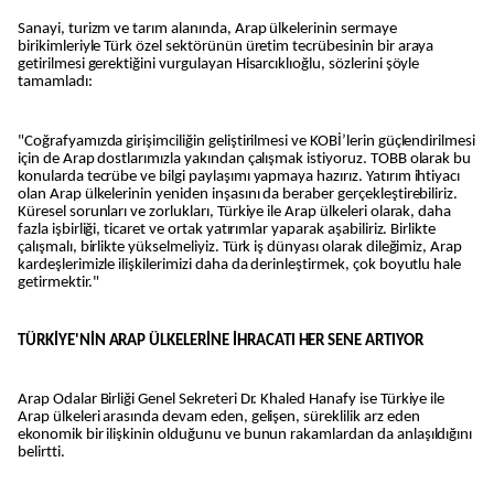
Sanayi, turizm ve tarım alanında, Arap ülkelerinin sermaye
birikimleriyle Türk özel sektörünün üretim tecrübesinin bir araya
getirilmesi gerektiğini vurgulayan Hisarcıklıoğlu, sözlerini şöyle
tamamladı:
"Coğrafyamızda girişimciliğin geliştirilmesi ve KOBİ’lerin güçlendirilmesi
için de Arap dostlarımızla yakından çalışmak istiyoruz. TOBB olarak bu
konularda tecrübe ve bilgi paylaşımı yapmaya hazırız. Yatırım ihtiyacı
olan Arap ülkelerinin yeniden inşasını da beraber gerçekleştirebiliriz.
Küresel sorunları ve zorlukları, Türkiye ile Arap ülkeleri olarak, daha
fazla işbirliği, ticaret ve ortak yatırımlar yaparak aşabiliriz. Birlikte
çalışmalı, birlikte yükselmeliyiz. Türk iş dünyası olarak dileğimiz, Arap
kardeşlerimizle ilişkilerimizi daha da derinleştirmek, çok boyutlu hale
getirmektir."
TÜRKİYE'NİN ARAP ÜLKELERİNE İHRACATI HER SENE ARTIYOR
Arap Odalar Birliği Genel Sekreteri Dr. Khaled Hanafy ise Türkiye ile
Arap ülkeleri arasında devam eden, gelişen, süreklilik arz eden
ekonomik bir ilişkinin olduğunu ve bunun rakamlardan da anlaşıldığını
belirtti.