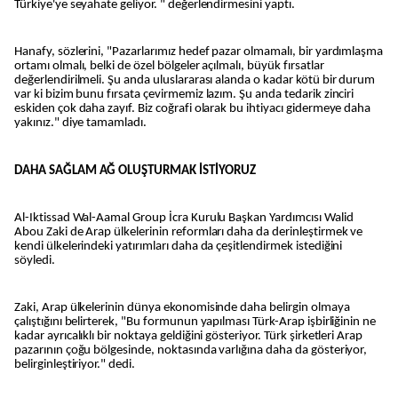
Türkiye'ye seyahate geliyor. " değerlendirmesini yaptı.
Hanafy, sözlerini, "Pazarlarımız hedef pazar olmamalı, bir yardımlaşma
ortamı olmalı, belki de özel bölgeler açılmalı, büyük fırsatlar
değerlendirilmeli. Şu anda uluslararası alanda o kadar kötü bir durum
var ki bizim bunu fırsata çevirmemiz lazım. Şu anda tedarik zinciri
eskiden çok daha zayıf. Biz coğrafi olarak bu ihtiyacı gidermeye daha
yakınız." diye tamamladı.
DAHA SAĞLAM AĞ OLUŞTURMAK İSTİYORUZ
Al-Iktissad Wal-Aamal Group İcra Kurulu Başkan Yardımcısı Walid
Abou Zaki de Arap ülkelerinin reformları daha da derinleştirmek ve
kendi ülkelerindeki yatırımları daha da çeşitlendirmek istediğini
söyledi.
Zaki, Arap ülkelerinin dünya ekonomisinde daha belirgin olmaya
çalıştığını belirterek, "Bu formunun yapılması Türk-Arap işbirliğinin ne
kadar ayrıcalıklı bir noktaya geldiğini gösteriyor. Türk şirketleri Arap
pazarının çoğu bölgesinde, noktasında varlığına daha da gösteriyor,
belirginleştiriyor." dedi.