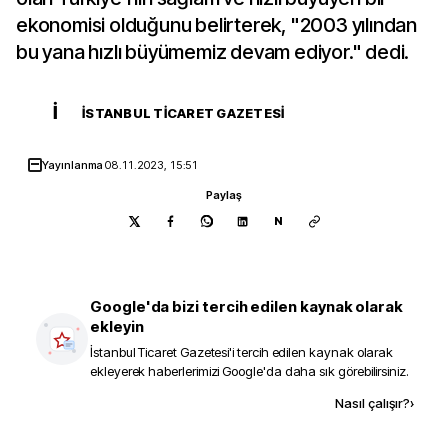
ekonomisi olduğunu belirterek, "2003 yılından
bu yana hızlı büyümemiz devam ediyor." dedi.
İ
İSTANBUL TICARET GAZETESI
Yayınlanma
08.11.2023, 15:51
Paylaş
N
Google'da bizi tercih edilen kaynak olarak
ekleyin
İstanbul Ticaret Gazetesi
'i tercih edilen kaynak olarak
ekleyerek haberlerimizi Google'da daha sık görebilirsiniz.
Kaynak ekle
Nasıl çalışır?
›