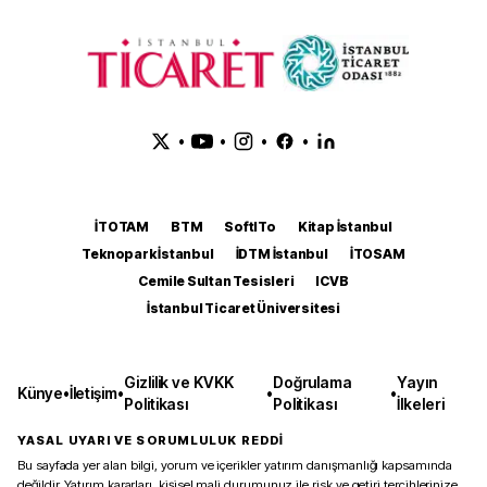
•
•
•
•
İTOTAM
BTM
SoftITo
Kitap İstanbul
Teknopark İstanbul
İDTM İstanbul
İTOSAM
Cemile Sultan Tesisleri
ICVB
İstanbul Ticaret Üniversitesi
Gizlilik ve KVKK
Doğrulama
Yayın
Künye
•
İletişim
•
•
•
Politikası
Politikası
İlkeleri
YASAL UYARI VE SORUMLULUK REDDİ
Bu sayfada yer alan bilgi, yorum ve içerikler yatırım danışmanlığı kapsamında
değildir. Yatırım kararları, kişisel mali durumunuz ile risk ve getiri tercihlerinize