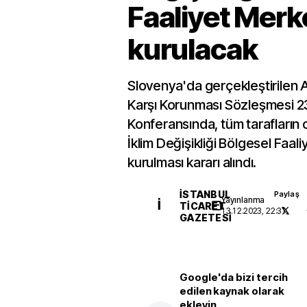
Faaliyet Merk
kurulacak
Slovenya'da gerçekleştirilen Ak
Karşı Korunması Sözleşmesi 23
Konferansında, tüm tarafların 
İklim Değişikliği Bölgesel Faal
kurulması kararı alındı.
İSTANBUL
Paylaş
Yayınlanma
İ
TICARET
13.12.2023, 22:31
GAZETESI
Google'da bizi tercih
edilen kaynak olarak
ekleyin