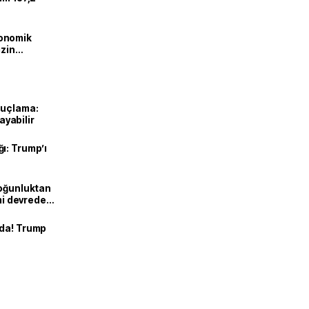
onomik
izin
lendirdik
suçlama:
layabilir
ı: Trump’ı
Yoğunluktan
emi devreden
nda! Trump