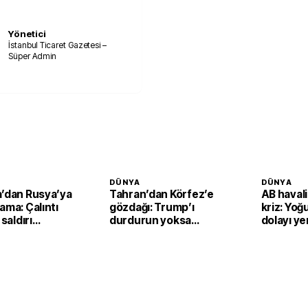
Yönetici
İstanbul Ticaret Gazetesi –
Süper Admin
DÜNYA
DÜNYA
a’dan Rusya’ya
Tahran’dan Körfez’e
AB haval
ama: Çalıntı
gözdağı: Trump’ı
kriz: Yoğ
 saldırı
durdurun yoksa
dolayı yen
bilir
vururuz
sistemi 
çıkarılıyo