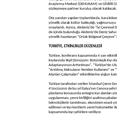
Araştırma Merkezi (DEHUKAM) ve GİSBİR (Gemi
sözleşmeye partner kuruluş olarak katılacak
Öte yandan yapılan toplantılarda, kara kökenl
yönelik olarak kültür balıkçılığı, yağmursuyu 
onaylandı. Ayrıca, Akdeniz’de “İyi Çevresel 
de içinde bulunduğu Akdeniz’de Deniz Saha
yönelik hazırlanan “Ortak Bölgesel Çerçeve” b
TÜRKİYE, ETKİNLİKLER DÜZENLEDİ
Türkiye, konferans kapsamında 4 yan etkinlik
Kıyılarında Yeşil Dönüşüm: Bütünleşik Kıyı A
Adaptasyonun Arttırılması", "Türkiye'nin Ul
"Arıtılmış Atıksuların Yeniden Kullanımı" ve
Alanları Çalışmaları" etkinliklerine yoğun kat
Türkiye tarafından verilen İstanbul Çevre D
4'üncüsünü de bu yıl İtalya'nın Cenova şehri
planlama konusunda entegre kıyı alanları yön
uygulanması, çevre kirliliğini azaltma çabala
teknolojilerin tanıtılması, ekosistem esaslı yö
edilmesi ve kıyı kentlerin yerel hükümetler ile 
kapsamında kıyı şehirlere veriliyor.