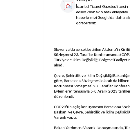
İstanbul Ticaret Gazetesi
'i tercih
edilen kaynak olarak ekleyerek
haberlerimizi Google'da daha sı
görebilirsiniz.
Slovenya'da gerçekleştirilen Akdeniz'in Kirli
Sözleşmesi 23. Taraflar Konferansında (COP23
Türkiye'de İklim Değişikliği Bölgesel Faaliyet
alındı.
Çevre, Şehircilik ve İklim Değişikliği Bakanlı
göre, Barselona Sözleşmesi olarak da bilinen A
Korunması Sözleşmesi 23. Taraflar Konferan
Eylemlere" temasıyla 5-8 Aralık 2023 tarihl
düzenlendi.
COP23'ün açılış konuşmasını Barselona Söz
Başkanı ve Çevre, Şehircilik ve İklim Değişikl
Varank yaptı.
Bakan Yardımcısı Varank, konuşmasında, Türk