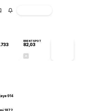
ÜYE
CANLI BORSA
Girişi
BRENTSPOT
.733
82,03
PİYASA
VERİLERİ
+0,20%
+3,95%
+0,00
3,12
ojeye 914
mi 187,2