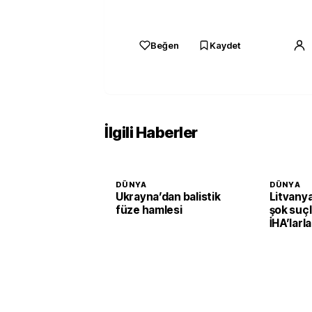
Beğen
Kaydet
İlgili Haberler
DÜNYA
DÜNYA
Ukrayna’dan balistik
Litvany
füze hamlesi
şok suçl
İHA’larla
planlaya