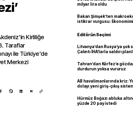
ezi’
milyar lira oldu
Bakan Şimşek’ten makroek
istikrar vurgusu: Ekonomim
dayanıklılığını daha da güç
Editörün Seçimi
deniz'in Kirliliğe
. Taraflar
Litvanya’dan Rusya’ya şok 
Çalıntı İHA’larla saldırı plan
onayı ile Türkiye'de
iyet Merkezi
Tahran’dan Körfez’e gözdağ
durdurun yoksa vururuz
AB havalimanlarında kriz: 
dolayı yeni giriş-çıkış sist
çıkarılıyor
N
Hürmüz Boğazı abluka altı
yüzde 20 pay istedi
Kaynak ekle