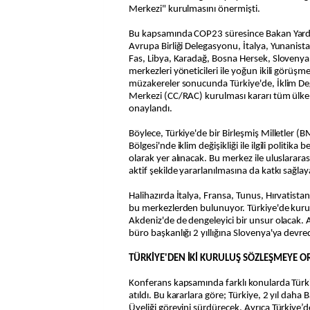
Merkezi" kurulmasını önermişti.
Bu kapsamında COP23 süresince Bakan Yard
Avrupa Birliği Delegasyonu, İtalya, Yunanist
Fas, Libya, Karadağ, Bosna Hersek, Slovenya 
merkezleri yöneticileri ile yoğun ikili görüşme
müzakereler sonucunda Türkiye'de, İklim Deği
Merkezi (CC/RAC) kurulması kararı tüm ülke
onaylandı.
Böylece, Türkiye'de bir Birleşmiş Milletler (
Bölgesi'nde iklim değişikliği ile ilgili politika
olarak yer alınacak. Bu merkez ile uluslarar
aktif şekilde yararlanılmasına da katkı sağla
Halihazırda İtalya, Fransa, Tunus, Hırvatista
bu merkezlerden bulunuyor. Türkiye'de kur
Akdeniz'de de dengeleyici bir unsur olacak. 
büro başkanlığı 2 yıllığına Slovenya'ya devred
TÜRKİYE'DEN İKİ KURULUŞ SÖZLEŞMEYE O
Konferans kapsamında farklı konularda Türkiy
atıldı. Bu kararlara göre; Türkiye, 2 yıl dah
Üyeliği görevini sürdürecek. Ayrıca Türkiye