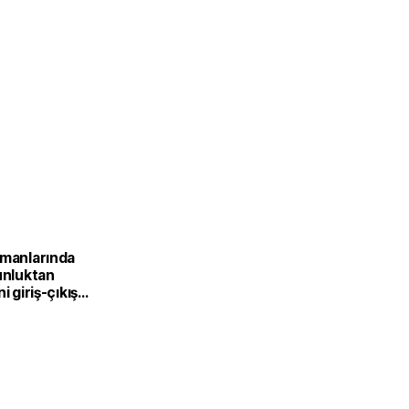
imanlarında
unluktan
i giriş-çıkış
devreden
r