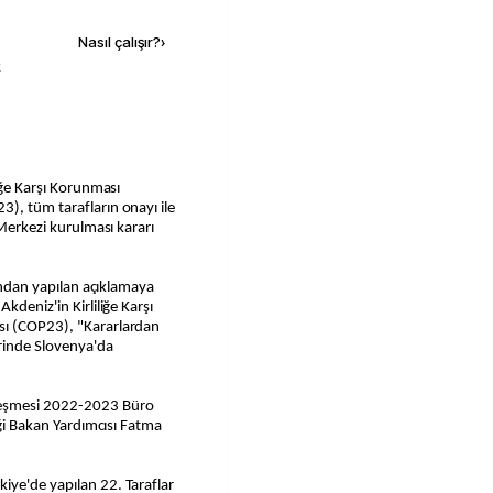
Nasıl çalışır?
›
k
liğe Karşı Korunması
), tüm tarafların onayı ile
 Merkezi kurulması kararı
ğından yapılan açıklamaya
kdeniz'in Kirliliğe Karşı
sı (COP23), "Kararlardan
erinde Slovenya'da
leşmesi 2022-2023 Büro
iği Bakan Yardımcısı Fatma
iye'de yapılan 22. Taraflar