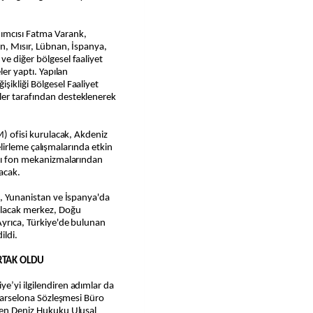
ımcısı Fatma Varank,
an, Mısır, Lübnan, İspanya,
ve diğer bölgesel faaliyet
ler yaptı. Yapılan
şikliği Bölgesel Faaliyet
ler tarafından desteklenerek
BM) ofisi kurulacak, Akdeniz
 belirleme çalışmalarında etkin
ası fon mekanizmalarından
yacak.
n, Yunanistan ve İspanya'da
ulacak merkez, Doğu
Ayrıca, Türkiye'de bulunan
ildi.
RTAK OLDU
e’yi ilgilendiren adımlar da
a Barselona Sözleşmesi Büro
’den Deniz Hukuku Ulusal