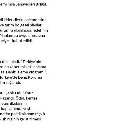
 İnşa Sanayicileri Birliği),
.
i kirleticilerin önlenmesine
ve tarım bölgesel planları
Durum”a ulaşılması hedefinin
 Planlaması uygulanmasına
elgesi kabul edildi.
 düzenledi. "Türkiye'nin
lanları Yönetimi ve Planlama
usal Deniz İzleme Programı",
 "Türkiye'de Deniz Koruma
ılım sağlandı.
ostu Şehir Ödülü'nün
 kazandı. Ödül, kentsel
etim ilkelerinin
rı kapsamında yeşil
netim politikalarının teşvik
işbirliğinin geliştirilmesi