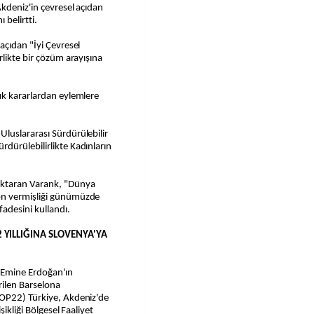
kdeniz'in çevresel açıdan
 belirtti.
açıdan "İyi Çevresel
rlikte bir çözüm arayışına
ık kararlardan eylemlere
luslararası Sürdürülebilir
dürülebilirlikte Kadınların
aktaran Varank, "Dünya
ön vermişliği günümüzde
fadesini kullandı.
 YILLIĞINA SLOVENYA'YA
 Emine Erdoğan'ın
irilen Barselona
COP22) Türkiye, Akdeniz'de
şikliği Bölgesel Faaliyet