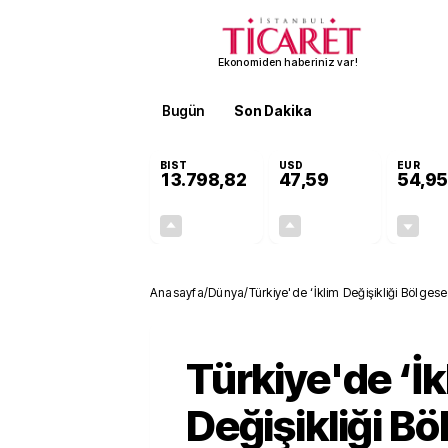
Ekonomiden haberiniz var!
Bugün
Son Dakika
Finans
EKST
BIST
USD
EUR
13.798,82
47,59
54,95
+0,70%
+0,05%
95,68
0,03
Anasayfa
/
Dünya
/
Türkiye'de ‘İklim Değişikliği Bölges
Türkiye'de ‘İk
Değişikliği Bö