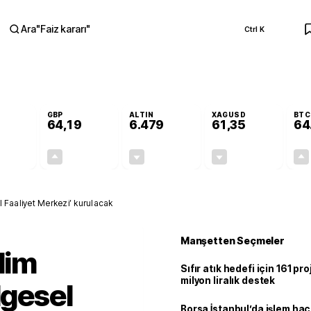
Ara
"
Faiz kararı
"
Ctrl K
RA
GBP
ALTIN
XAGUSD
BTC
64,19
6.479
61,35
64
-0,10%
+0,15%
-0,26%
-1,11%
-0,06
0,10
-16,72
-0,69
el Faaliyet Merkezi’ kurulacak
Manşetten Seçmeler
lim
Sıfır atık hedefi için 161 pr
milyon liralık destek
lgesel
Borsa İstanbul’da işlem hac