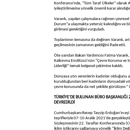
Konferansı'nda, "Tüm Taraf Ülkeler" olarak A
iyileştirilmesine yönelik önemli karar alındığını
Varank, yapılan çalışmalara rağmen çevresel 
Durum"a ulaşmakta yetersiz kalındığını ve bi
girilmesi gerektiğini vurguladı.
Toplantının temasına da değinen Varank, art
geçilmesinin zamanının geldiğini ifade etti.
Öte yandan Bakan Yardımcısı Fatma Varank, U
Kalkınma Enstitüsü'nün "Çevre Koruma ve Sür
Liderliği" temalı belgesel çekimine katıldı.
Dünyaya yön verenlerin kadınlar olduğunu 
kurulduğundan beri kadınların dünyadaki y
çevre konusunda da net şekilde görülüyor." i
TÜRKİYE'DE BULUNAN BÜRO BAŞKANLIĞI 2
DEVREDİLDİ
Cumhurbaşkanı Recep Tayyip Erdoğan'ın eşi
teşrifleriyle 07-10 Aralık 2021'de gerçekleşt
Sözleşmesinin 22. Taraflar Konferansında (
iklim istikrarını sağlamaya yönelik "İklim Deği