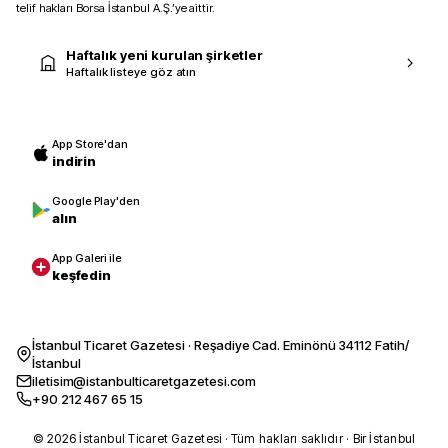
telif hakları Borsa İstanbul A.Ş.’ye aittir.
Haftalık yeni kurulan şirketler
Haftalık listeye göz atın
App Store'dan
indirin
Google Play'den
alın
App Galeri ile
keşfedin
İstanbul Ticaret Gazetesi · Reşadiye Cad. Eminönü 34112 Fatih/
İstanbul
iletisim@istanbulticaretgazetesi.com
+90 212 467 65 15
© 2026 İstanbul Ticaret Gazetesi · Tüm hakları saklıdır · Bir İstanbul