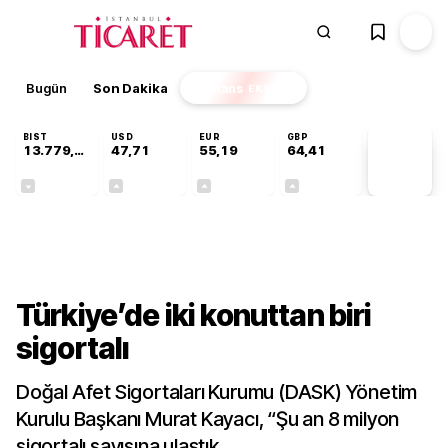
Bugün
Son Dakika
Finans
EKSTRA
BIST
USD
EUR
GBP
13.779,39
47,71
55,19
64,41
PİYASA
VERİLERİ
-0,14%
+0,18%
+0,32%
+0,38%
Gündem
Türkiye’de iki konuttan biri
sigortalı
Doğal Afet Sigortaları Kurumu (DASK) Yönetim
Kurulu Başkanı Murat Kayacı, “Şu an 8 milyon
sigortalı sayısına ulaştık.