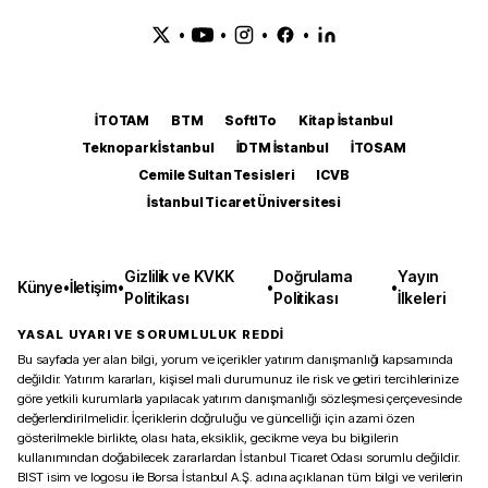
•
•
•
•
İTOTAM
BTM
SoftITo
Kitap İstanbul
Teknopark İstanbul
İDTM İstanbul
İTOSAM
Cemile Sultan Tesisleri
ICVB
İstanbul Ticaret Üniversitesi
Gizlilik ve KVKK
Doğrulama
Yayın
Künye
•
İletişim
•
•
•
Politikası
Politikası
İlkeleri
YASAL UYARI VE SORUMLULUK REDDİ
Bu sayfada yer alan bilgi, yorum ve içerikler yatırım danışmanlığı kapsamında
değildir. Yatırım kararları, kişisel mali durumunuz ile risk ve getiri tercihlerinize
göre yetkili kurumlarla yapılacak yatırım danışmanlığı sözleşmesi çerçevesinde
değerlendirilmelidir. İçeriklerin doğruluğu ve güncelliği için azami özen
gösterilmekle birlikte, olası hata, eksiklik, gecikme veya bu bilgilerin
kullanımından doğabilecek zararlardan İstanbul Ticaret Odası sorumlu değildir.
BIST isim ve logosu ile Borsa İstanbul A.Ş. adına açıklanan tüm bilgi ve verilerin