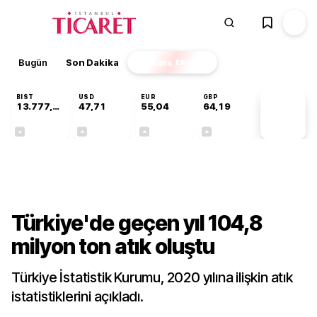
Bugün
Son Dakika
Finans
EKSTRA
BIST
USD
EUR
GBP
13.777,06
47,71
55,04
64,19
PİYASA
VERİLERİ
-0,16%
+0,17%
+0,05%
+0,03%
Gündem
Türkiye'de geçen yıl 104,8
milyon ton atık oluştu
Türkiye İstatistik Kurumu, 2020 yılına ilişkin atık
istatistiklerini açıkladı.