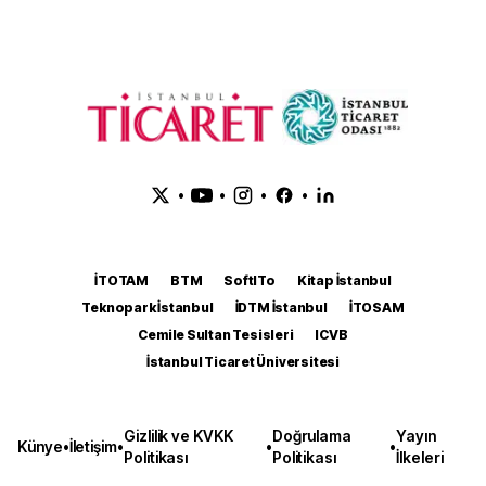
•
•
•
•
İTOTAM
BTM
SoftITo
Kitap İstanbul
Teknopark İstanbul
İDTM İstanbul
İTOSAM
Cemile Sultan Tesisleri
ICVB
İstanbul Ticaret Üniversitesi
Gizlilik ve KVKK
Doğrulama
Yayın
Künye
•
İletişim
•
•
•
Politikası
Politikası
İlkeleri