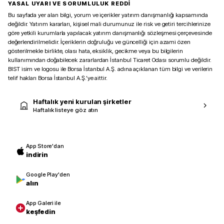
YASAL UYARI VE SORUMLULUK REDDİ
Bu sayfada yer alan bilgi, yorum ve içerikler yatırım danışmanlığı kapsamında
değildir. Yatırım kararları, kişisel mali durumunuz ile risk ve getiri tercihlerinize
göre yetkili kurumlarla yapılacak yatırım danışmanlığı sözleşmesi çerçevesinde
değerlendirilmelidir. İçeriklerin doğruluğu ve güncelliği için azami özen
gösterilmekle birlikte, olası hata, eksiklik, gecikme veya bu bilgilerin
kullanımından doğabilecek zararlardan İstanbul Ticaret Odası sorumlu değildir.
BIST isim ve logosu ile Borsa İstanbul A.Ş. adına açıklanan tüm bilgi ve verilerin
telif hakları Borsa İstanbul A.Ş.’ye aittir.
Haftalık yeni kurulan şirketler
Haftalık listeye göz atın
App Store'dan
indirin
Google Play'den
alın
App Galeri ile
keşfedin