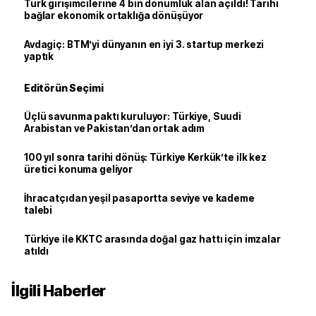
Türk girişimcilerine 4 bin dönümlük alan açıldı! Tarihi
bağlar ekonomik ortaklığa dönüşüyor
Avdagiç: BTM’yi dünyanın en iyi 3. startup merkezi
yaptık
Editörün Seçimi
Üçlü savunma paktı kuruluyor: Türkiye, Suudi
Arabistan ve Pakistan’dan ortak adım
100 yıl sonra tarihi dönüş: Türkiye Kerkük’te ilk kez
üretici konuma geliyor
İhracatçıdan yeşil pasaportta seviye ve kademe
talebi
Türkiye ile KKTC arasında doğal gaz hattı için imzalar
atıldı
İlgili Haberler