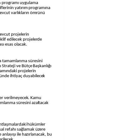
ım programı uygulama
liflerinin yatırım programına
evcut varlıkların ömrünü
mevcut projelerin
lif edilecek projelerde
ası esas olacak.
ma tamamlanma süresini
 Strateji ve Bütçe Başkanlığı
ramındaki projelerin
nde ihtiyaç duyabilecek
a yer verilmeyecek. Kamu
amlanma süresini azaltacak
ı antlaşmalardaki hükümler
al refahı sağlamak üzere
 anlayışı ile hazırlanacak, bu
erilecek.