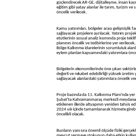
güçlendirecek AR-GE, dijitalleşme, insan kayna
eğitim gibi yatay alanlar ile tarım, turizm v
öncelik verilecek.
Kamu yatırımları, bölgeler arası gelişmişlik fa
sağlayacak projelere ayrılacak. Yatırım projeler
etütlerinin sosyal analiz kısmında proje teklif
planının öncelik ve tedbirlerine yer verilec
Bölge Kalkınma idarelerinin sorumluluk alanlar
eylem planları kapsamındaki yatırımlara önce
Bölgelerin ekonomilerinde öne çıkan sektör
değerli ve rekabet edebilirliği yüksek üreti
sağlayacak alanlardaki yatırımlara öncelik ver
Proje bazında da 11. Kalkınma Planı'nda yer 
Şubat'ta Kahramanmaraş merkezli meydana
etkilenen illerde altyapının yeniden tahsis ed
2024 yılı içinde tamamlanarak hizmete girebil
öncelikli olacak.
Bunların yanı sıra önemli ölçüde fiziki gerçe
mevcut sermaye stokunun daha etkin kulla