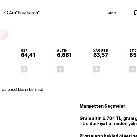
Ara
"
Faiz kararı
"
Ctrl K
RA
GBP
ALTIN
XAGUSD
BTC
64,41
6.661
63,57
65
+0,32%
+0,38%
+2,59%
+3,37%
0,18
0,24
167,96
2,07
da önceliklerini belirledi
Manşetten Seçmeler
Gram altın 6.704 TL, gram
TL oldu: Fiyatlar neden yük
Piyasaların beklediği veri g