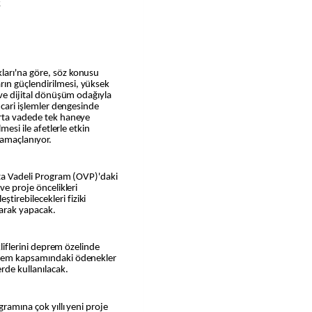
k
ları'na göre, söz konusu
ın güçlendirilmesi, yüksek
 ve dijital dönüşüm odağıyla
 cari işlemler dengesinde
orta vadede tek haneye
mesi ile afetlerle etkin
 amaçlanıyor.
Orta Vadeli Program (OVP)'daki
ve proje öncelikleri
irebilecekleri fiziki
larak yapacak.
kliflerini deprem özelinde
prem kapsamındaki ödenekler
rde kullanılacak.
gramına çok yıllı yeni proje