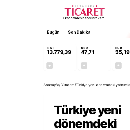
Ekonomiden haberiniz var!
Bugün
Son Dakika
Finans
EKST
BIST
USD
EUR
13.779,39
47,71
55,19
-0,14%
+0,18%
-19,42
0,09
Anasayfa
/
Gündem
/
Türkiye yeni dönemdeki yatırımlar
Türkiye yeni
dönemdeki