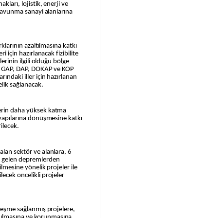
kları, lojistik, enerji ve
e savunma sanayi alanlarına
rklarının azaltılmasına katkı
i için hazırlanacak fizibilite
lerinin ilgili olduğu bölge
ek. GAP, DAP, DOKAP ve KOP
ındaki iller için hazırlanan
lik sağlanacak.
lerin daha yüksek katma
m yapılarına dönüşmesine katkı
ilecek.
alan sektör ve alanlara, 6
 gelen depremlerden
ilmesine yönelik projeler ile
ecek öncelikli projeler
kleşme sağlanmış projelere,
nılmasına ve korunmasına