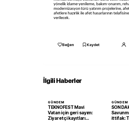
yönelik idame-yenileme, bakım-onarım, reha
modernizasyon türü yatırım projelerine, afet 
afetlere hazırlık ile afet hasarlarının telafisin
verilecek.
Beğen
Kaydet
İlgili Haberler
GÜNDEM
GÜNDEM
TEKNOFEST Mavi
SON DAK
Vatan için geri sayım:
Savunma
Ziyaretçi kayıtları
ittifak:
başladı
Arabist