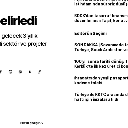
istihdamında sürpriz düşüş
elirledi
BDDK’dan tasarruf finans
düzenlemesi: Taşıt, konut v
limitler değişti
Editörün Seçimi
gelecek 3 yıllık
i sektör ve projeler
SON DAKİKA | Savunmada tari
Türkiye, Suudi Arabistan v
'Mekke Anlaşması'nı imzala
100 yıl sonra tarihi dönüş: 
Kerkük’te ilk kez üretici k
N
İhracatçıdan yeşil pasaport
kademe talebi
Türkiye ile KKTC arasında 
hattı için imzalar atıldı
Kaynak ekle
Nasıl çalışır?
›