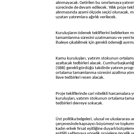
alınmayacak. Getirilen bu sınırlamaya yatır
sürecinde de devam edilecek. Yıllık proje tek
alınmasında azami ölçüde seçici olunacak, m
uzatan yatırımlara ağırlık verilecek.
Kuruluşların ödenek tekliflerini belirlerken 
tamamlanma süresini uzatmaması ve yeni tek
ihaleye çıkabilmek için gerekli ödeneği ayırm
Kamu kuruluşları, yatırım stokunun ortala
azaltacak tedbirleri alacak. Cumhurbaşkanlığı
(SBB) gerekli gördüğü takdirde yatırım prog
ortalama tamamlanma süresini azaltma yönü
ilave tedbirleri resen alacak.
Proje tekliflerinde cari nitelikli harcamalar
kuruluşları, yatırım stokunun ortalama tam
tedbirleri devreye sokacak.
Üst politika belgeleri, ulusal ve uluslararas
çerçevesinde kapsayıcı büyümeyi ve toplums
kadın erkek fırsat eşitliğine duyarlı bütçeleme
eşitliği sağlamaya yönelik projelere öncelik v