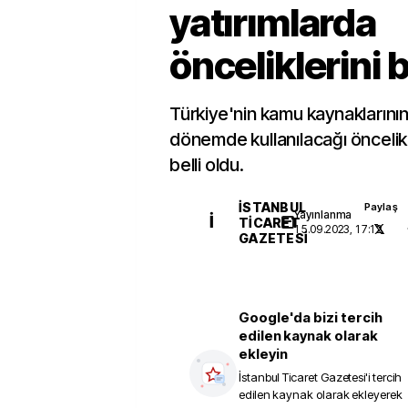
yatırımlarda
önceliklerini b
Türkiye'nin kamu kaynaklarının 
dönemde kullanılacağı öncelikl
belli oldu.
İSTANBUL
Paylaş
Yayınlanma
İ
TICARET
15.09.2023, 17:12
GAZETESI
Google'da bizi tercih
edilen kaynak olarak
ekleyin
İstanbul Ticaret Gazetesi
'i tercih
edilen kaynak olarak ekleyerek