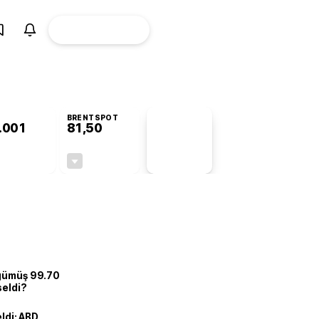
ÜYE
CANLI BORSA
Girişi
BRENTSPOT
.001
81,50
PİYASA
VERİLERİ
+1,09%
-1,55%
+0,00
-1,28
 gümüş 99.70
seldi?
eldi: ABD