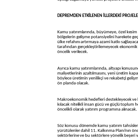
DEPREMDEN ETKİLENEN İLLERDEKİ PROJEL
Kamu yatırımlarında, büyümeye, özel kesim 
bölgelerin gelişme potansiyelini harekete ge
ülke refahını artırmaya azami katkı sağlayaca
tarafından gerçekleştirilemeyecek ekonomik v
öncelik verilecek.
Ayrıca kamu yatırımlarında, altyapı konusun
maliyetlerinin azaltılmasını, yeni üretim kapa
böylece üretimin yenilikçi ve rekabetçi geliş
ön planda olacak.
Makroekonomik hedefleri destekleyecek ve 
kılacak nitelikli insan gücü ve güçlü toplum he
öncelikli olarak yatırım programına alınacak.
Söz konusu dönemde kamu yatırım tahsisler
yürütülenler dahil 11. Kalkınma Planı'nın önc
sektörlerine ve bu sektörlere yönelik beşeri ve