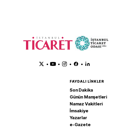
Anlaşması'nı
adım
•
•
•
•
FAYDALI LINKLER
Son Dakika
Günün Manşetleri
Namaz Vakitleri
İmsakiye
Yazarlar
e-Gazete