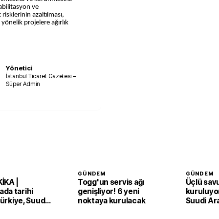
bilitasyon ve
risklerinin azaltılması,
e yönelik projelere ağırlık
Yönetici
İstanbul Ticaret Gazetesi –
Süper Admin
GÜNDEM
GÜNDEM
İKA |
Togg'un servis ağı
Üçlü sav
da tarihi
genişliyor! 6 yeni
kuruluyor
 Türkiye, Suudi
noktaya kurulacak
Suudi Ar
an ve Pakistan
Pakistan