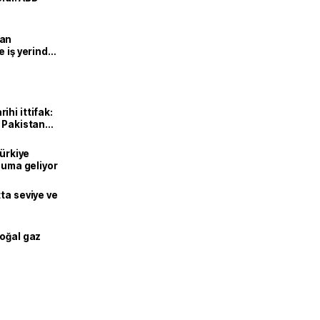
man
e iş yerinde
hi ittifak:
e Pakistan
dı
Türkiye
onuma geliyor
ta seviye ve
doğal gaz