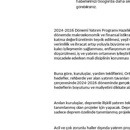
haberlerimizi Google'da daha sı
görebilirsiniz.
2024-2026 Dönemi Yatırım Programı Hazırlık
dönemde makroekonomik ve finansal istikrar
katma değerli üretimin teşvik edilmesi, yeşil
verimlilik ve ihracat artışı yoluyla büyüme ve
kalıcı iyileşmenin sağlanması, enflasyonun 
düşürülmesi, iş ve yatırım ortamının iyileştiril
mücadele ederken mali disiplinin korunması
Buna göre, kuruluşlar, yardım tekliflerini, 
hedefler, rehberde yer alan yatırım tavanları 
çerçevesinde 2024-2026 döneminde gerçekleşt
hedeflerin boyutunu ve maliyetini dikkate a
Anılan kuruluşlar, depremle ilişkili yatırım te
tanımlanmış olan projeler için yapacak. De
sadece deprem özelinde tanımlanmış projele
Acil ve çok zorunlu haller dışında yatırım pro