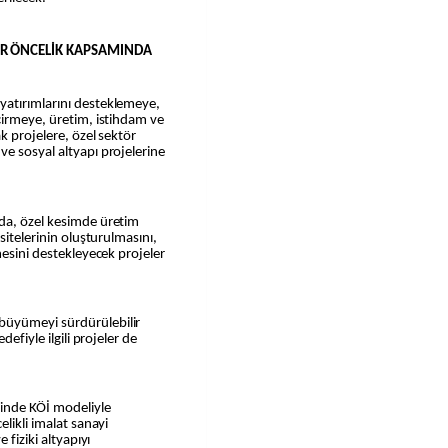
ER ÖNCELİK KAPSAMINDA
yatırımlarını desteklemeye,
çirmeye, üretim, istihdam ve
k projelere, özel sektör
e sosyal altyapı projelerine
da, özel kesimde üretim
sitelerinin oluşturulmasını,
mesini destekleyecek projeler
büyümeyi sürdürülebilir
defiyle ilgili projeler de
inde KÖİ modeliyle
elikli imalat sanayi
 fiziki altyapıyı