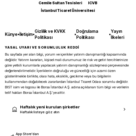
Cemile Sultan Tesisleri
ICVB
İstanbul Ticaret Üniversitesi
Gizlilik ve KVKK
Doğrulama
Yayın
Künye
•
İletişim
•
•
•
Politikası
Politikası
İlkeleri
YASAL UYARI VE SORUMLULUK REDDİ
Bu sayfada yer alan bilgi, yorum ve içerikler yatırım danışmanlığı kapsamında
değildir. Yatırım kararları, kişisel mali durumunuz ile risk ve getiri tercihlerinize
göre yetkili kurumlarla yapılacak yatırım danışmanlığı sözleşmesi çerçevesinde
değerlendirilmelidir. İçeriklerin doğruluğu ve güncelliği için azami özen
gösterilmekle birlikte, olası hata, eksiklik, gecikme veya bu bilgilerin
kullanımından doğabilecek zararlardan İstanbul Ticaret Odası sorumlu değildir.
BIST isim ve logosu ile Borsa İstanbul A.Ş. adına açıklanan tüm bilgi ve verilerin
telif hakları Borsa İstanbul A.Ş.’ye aittir.
Haftalık yeni kurulan şirketler
Haftalık listeye göz atın
App Store'dan