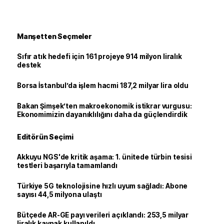
Manşetten Seçmeler
Sıfır atık hedefi için 161 projeye 914 milyon liralık
destek
Borsa İstanbul’da işlem hacmi 187,2 milyar lira oldu
Bakan Şimşek’ten makroekonomik istikrar vurgusu:
Ekonomimizin dayanıklılığını daha da güçlendirdik
Editörün Seçimi
Akkuyu NGS'de kritik aşama: 1. ünitede türbin tesisi
testleri başarıyla tamamlandı
Türkiye 5G teknolojisine hızlı uyum sağladı: Abone
sayısı 44,5 milyona ulaştı
Bütçede AR-GE payı verileri açıklandı: 253,5 milyar
liralık kaynak kullanıldı