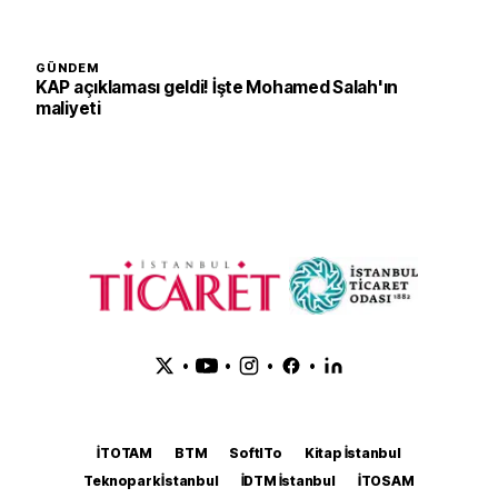
GÜNDEM
KAP açıklaması geldi! İşte Mohamed Salah'ın
maliyeti
•
•
•
•
İTOTAM
BTM
SoftITo
Kitap İstanbul
Teknopark İstanbul
İDTM İstanbul
İTOSAM