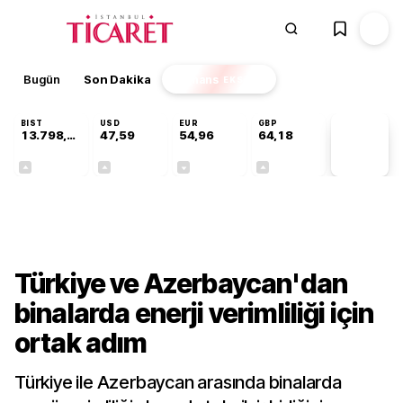
Bugün
Son Dakika
Finans
EKSTRA
BIST
USD
EUR
GBP
13.798,82
47,59
54,96
64,18
PİYASA
VERİLERİ
+0,70%
+0,06%
-0,09%
+0,13%
Gündem
Türkiye ve Azerbaycan'dan
binalarda enerji verimliliği için
ortak adım
Türkiye ile Azerbaycan arasında binalarda