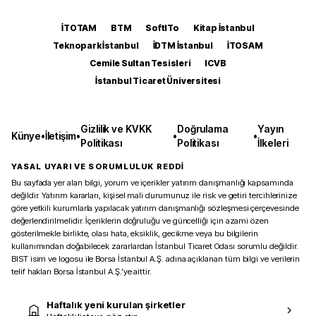
İTOTAM
BTM
SoftITo
Kitap İstanbul
Teknopark İstanbul
İDTM İstanbul
İTOSAM
Cemile Sultan Tesisleri
ICVB
İstanbul Ticaret Üniversitesi
Gizlilik ve KVKK
Doğrulama
Yayın
Künye
•
İletişim
•
•
•
Politikası
Politikası
İlkeleri
YASAL UYARI VE SORUMLULUK REDDİ
Bu sayfada yer alan bilgi, yorum ve içerikler yatırım danışmanlığı kapsamında
değildir. Yatırım kararları, kişisel mali durumunuz ile risk ve getiri tercihlerinize
göre yetkili kurumlarla yapılacak yatırım danışmanlığı sözleşmesi çerçevesinde
değerlendirilmelidir. İçeriklerin doğruluğu ve güncelliği için azami özen
gösterilmekle birlikte, olası hata, eksiklik, gecikme veya bu bilgilerin
kullanımından doğabilecek zararlardan İstanbul Ticaret Odası sorumlu değildir.
BIST isim ve logosu ile Borsa İstanbul A.Ş. adına açıklanan tüm bilgi ve verilerin
telif hakları Borsa İstanbul A.Ş.’ye aittir.
Haftalık yeni kurulan şirketler