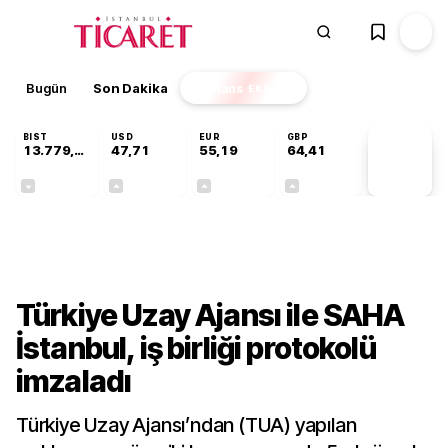
Bugün
Son Dakika
Finans
EKSTRA
BIST
USD
EUR
GBP
13.779,39
47,71
55,19
64,41
PİYASA
VERİLERİ
-0,14%
+0,18%
+0,32%
+0,38%
Gündem
Türkiye Uzay Ajansı ile SAHA
İstanbul, iş birliği protokolü
imzaladı
Türkiye Uzay Ajansı’ndan (TUA) yapılan