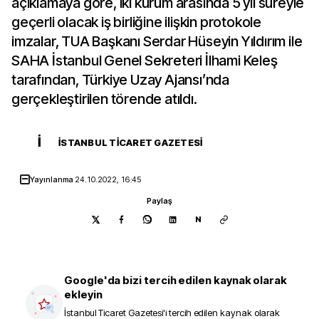
açıklamaya göre, iki kurum arasında 5 yıl süreyle
geçerli olacak iş birliğine ilişkin protokole
imzalar, TUA Başkanı Serdar Hüseyin Yıldırım ile
SAHA İstanbul Genel Sekreteri İlhami Keleş
tarafından, Türkiye Uzay Ajansı’nda
gerçekleştirilen törende atıldı.
İ
İSTANBUL TICARET GAZETESI
Yayınlanma
24.10.2022, 16:45
Paylaş
N
Google'da bizi tercih edilen kaynak olarak
ekleyin
İstanbul Ticaret Gazetesi
'i tercih edilen kaynak olarak