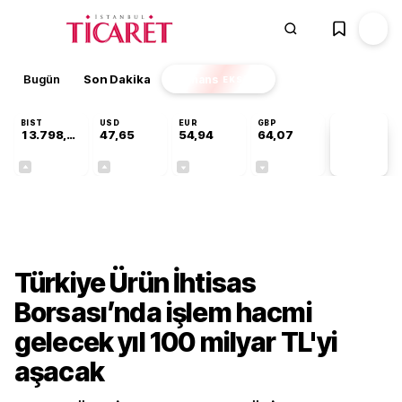
Bugün
Son Dakika
Finans
EKSTRA
BIST
USD
EUR
GBP
13.798,82
47,65
54,94
64,07
PİYASA
VERİLERİ
+0,70%
+0,04%
-0,13%
-0,16%
Sektörel
Türkiye Ürün İhtisas
Borsası’nda işlem hacmi
gelecek yıl 100 milyar TL'yi
aşacak