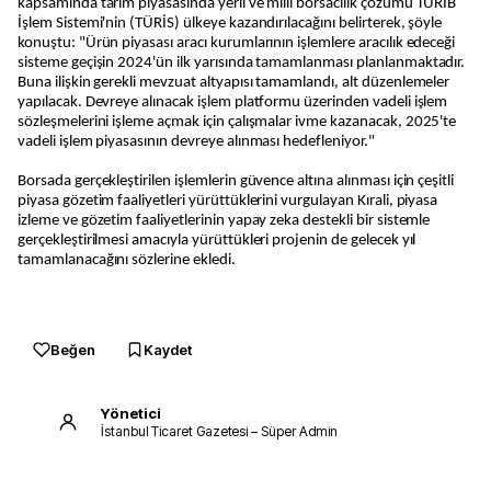
kapsamında tarım piyasasında yerli ve milli borsacılık çözümü TÜRİB
İşlem Sistemi'nin (TÜRİS) ülkeye kazandırılacağını belirterek, şöyle
konuştu: "Ürün piyasası aracı kurumlarının işlemlere aracılık edeceği
sisteme geçişin 2024'ün ilk yarısında tamamlanması planlanmaktadır.
Buna ilişkin gerekli mevzuat altyapısı tamamlandı, alt düzenlemeler
yapılacak. Devreye alınacak işlem platformu üzerinden vadeli işlem
sözleşmelerini işleme açmak için çalışmalar ivme kazanacak, 2025'te
vadeli işlem piyasasının devreye alınması hedefleniyor."
Borsada gerçekleştirilen işlemlerin güvence altına alınması için çeşitli
piyasa gözetim faaliyetleri yürüttüklerini vurgulayan Kırali, piyasa
izleme ve gözetim faaliyetlerinin yapay zeka destekli bir sistemle
gerçekleştirilmesi amacıyla yürüttükleri projenin de gelecek yıl
tamamlanacağını sözlerine ekledi.
Beğen
Kaydet
Yönetici
İstanbul Ticaret Gazetesi – Süper Admin