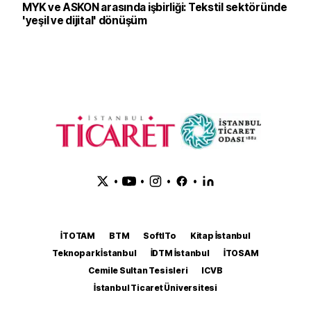
MYK ve ASKON arasında işbirliği: Tekstil sektöründe
'yeşil ve dijital' dönüşüm
•
•
•
•
İTOTAM
BTM
SoftITo
Kitap İstanbul
Teknopark İstanbul
İDTM İstanbul
İTOSAM
Cemile Sultan Tesisleri
ICVB
İstanbul Ticaret Üniversitesi