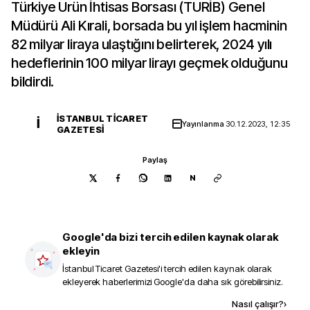
Türkiye Ürün İhtisas Borsası (TÜRİB) Genel
Müdürü Ali Kırali, borsada bu yıl işlem hacminin
82 milyar liraya ulaştığını belirterek, 2024 yılı
hedeflerinin 100 milyar lirayı geçmek olduğunu
bildirdi.
İSTANBUL TICARET
İ
Yayınlanma
30.12.2023, 12:35
GAZETESI
Paylaş
N
Google'da bizi tercih edilen kaynak olarak
ekleyin
İstanbul Ticaret Gazetesi
'i tercih edilen kaynak olarak
ekleyerek haberlerimizi Google'da daha sık görebilirsiniz.
Kaynak ekle
Nasıl çalışır?
›