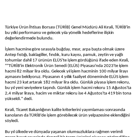
Türkiye Ürün İhtisas Borsası (TÜRİB) Genel Müdürü Ali Kırali, TÜRİB'in
bu yılki performansı ve gelecek yıla yönelik hedeflerine ilişkin
değerlendirmede bulundu.
İşlem hacmine göre sırasıyla buğday, mısır, arpa başta olmak üzere
Antep fıstığı, baklagiller, fındık, kuru kayısı, pamuk, zeytin ve yağlı
tohumlar dahil 17 ürünün ELÜS'te işlem gördüğünü ifade eden Kırali,
""TÜRİB'in Elektronik Ürün Senedi (ELÜS) Piyasası'nda 2023'te işlem
hacmi 82 milyar lira oldu. Gelecek yıl işlem hacminin 100 milyar lirayı
aşmasını bekliyoruz. Piyasanın 4 yıllık faaliyet döneminde ELÜS işlem
hacmi 23 kat artarak 182 milyar lira oldu. Günlük piyasa işlem rekoru,
bu yıl yeni seviyelere taşındı. Günlük işlem hacmi rekoru 15 Ağustos'ta
2,4 milyar liraya, hacim ve miktar rekoru ise 4 Ağustos'ta 419 bin tona
yükseldi." dedi.
Kırali, Ticaret Bakanlığının kalite kriterlerini yayımlaması sonrasında
kanolanın da TÜRİB'de işlem görebilecek ürün yelpazesine eklendiğini
söyledi.
Bu yıl ülkede ve dünyada yaşanan olumsuzluklara rağmen verimli