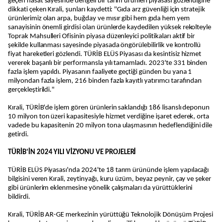
geçen hasat sayesinde dengeli bir tarım ürünleri piyasası gözlendiğine
dikkati çeken Kırali, şunları kaydetti: "Gıda arz güvenliği için stratejik
ürünlerimiz olan arpa, buğday ve mısır gibi hem gıda hem yem
sanayisinin önemli girdisi olan ürünlerde kaydedilen yüksek rekolteyle
Toprak Mahsulleri Ofisinin piyasa düzenleyici politikaları aktif bir
şekilde kullanması sayesinde piyasada öngörülebilirlik ve kontrollü
fiyat hareketleri gözlendi. TÜRİB ELÜS Piyasası da kesintisiz hizmet
vererek başarılı bir performansla yılı tamamladı. 2023'te 331 binden
fazla işlem yapıldı. Piyasanın faaliyete geçtiği günden bu yana 1
milyondan fazla işlem, 216 binden fazla kayıtlı yatırımcı tarafından
gerçekleştirildi."
Kırali, TÜRİB'de işlem gören ürünlerin saklandığı 186 lisanslı deponun
10 milyon ton üzeri kapasitesiyle hizmet verdiğine işaret ederek, orta
vadede bu kapasitenin 20 milyon tona ulaşmasının hedeflendiğini dile
getirdi.
TÜRİB’İN 2024 YILI VİZYONU VE PROJELERİ
TÜRİB ELÜS Piyasası'nda 2024'te 18 tarım ürününde işlem yapılacağı
bilgisini veren Kırali, zeytinyağı, kuru üzüm, beyaz peynir, çay ve şeker
gibi ürünlerim eklenmesine yönelik çalışmaları da yürüttüklerini
bildirdi.
Kırali, TÜRİB AR-GE merkezinin yürüttüğü Teknolojik Dönüşüm Projesi