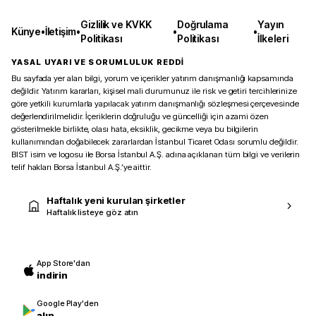
Gizlilik ve KVKK
Doğrulama
Yayın
Künye
•
İletişim
•
•
•
Politikası
Politikası
İlkeleri
YASAL UYARI VE SORUMLULUK REDDİ
Bu sayfada yer alan bilgi, yorum ve içerikler yatırım danışmanlığı kapsamında
değildir. Yatırım kararları, kişisel mali durumunuz ile risk ve getiri tercihlerinize
göre yetkili kurumlarla yapılacak yatırım danışmanlığı sözleşmesi çerçevesinde
değerlendirilmelidir. İçeriklerin doğruluğu ve güncelliği için azami özen
gösterilmekle birlikte, olası hata, eksiklik, gecikme veya bu bilgilerin
kullanımından doğabilecek zararlardan İstanbul Ticaret Odası sorumlu değildir.
BIST isim ve logosu ile Borsa İstanbul A.Ş. adına açıklanan tüm bilgi ve verilerin
telif hakları Borsa İstanbul A.Ş.’ye aittir.
Haftalık yeni kurulan şirketler
Haftalık listeye göz atın
App Store'dan
indirin
Google Play'den
alın