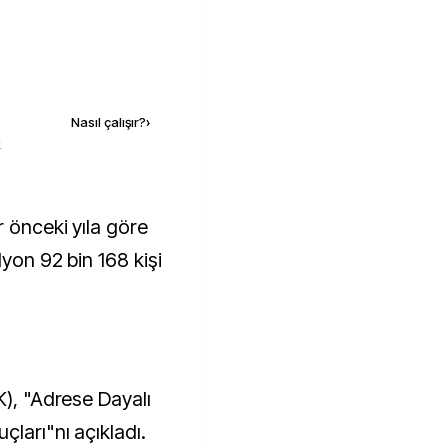
Kaynak ekle
Nasıl çalışır?
›
k
lyon 92 bin 168 kişi
K), "Adrese Dayalı
ları"nı açıkladı.