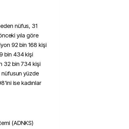
 eden nüfus, 31
 önceki yıla göre
lyon 92 bin 168 kişi
9 bin 434 kişi
n 32 bin 734 kişi
am nüfusun yüzde
8'ini ise kadınlar
stemi (ADNKS)