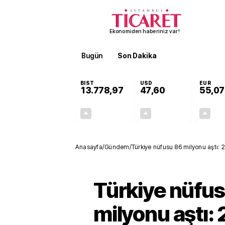
Ekonomiden haberiniz var!
Bugün
Son Dakika
Finans
EKST
BIST
USD
EUR
13.778,97
47,60
55,07
+0,55%
+0,06%
75,83
0,03
Anasayfa
/
Gündem
/
Türkiye nüfusu 86 milyonu aştı: 20
Türkiye nüfu
milyonu aştı: