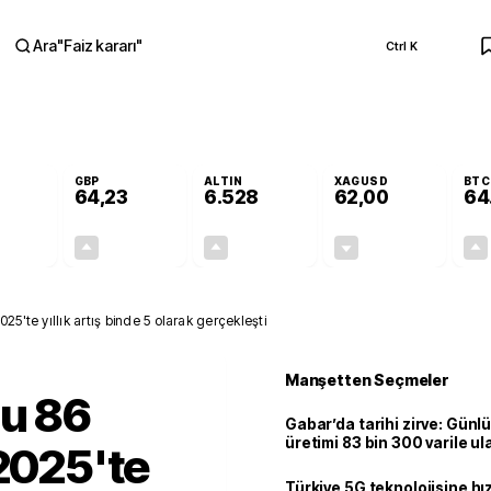
Ara
"
Faiz kararı
"
Ctrl K
RA
GBP
ALTIN
XAGUSD
BTC
64,23
6.528
62,00
64
+0,11%
+0,21%
+0,49%
-0,06%
0,06
0,13
32,07
-0,04
25'te yıllık artış binde 5 olarak gerçekleşti
Manşetten Seçmeler
su 86
Gabar’da tarihi zirve: Günlü
üretimi 83 bin 300 varile ul
 2025'te
Türkiye 5G teknolojisine hı