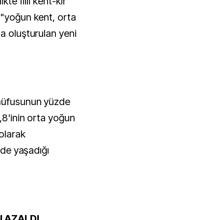
kte fiili kent-kır
 "yoğun kent, orta
a oluşturulan yeni
 nüfusunun yüzde
,8'inin orta yoğun
 olarak
inde yaşadığı
U AZALDI