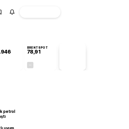
ÜYE
CANLI BORSA
Girişi
BRENTSPOT
.946
78,91
PİYASA
VERİLERİ
+1,31%
+0,00%
+0,00
0,00
k petrol
aştı
zlı uyum