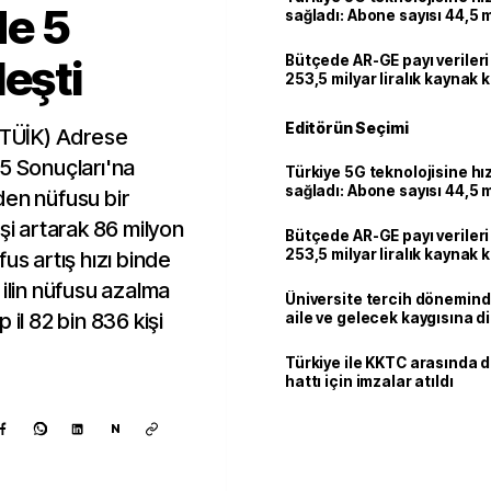
de 5
sağladı: Abone sayısı 44,5 
ulaştı
eşti
Bütçede AR-GE payı verileri
253,5 milyar liralık kaynak k
Editörün Seçimi
 (TÜİK) Adrese
25 Sonuçları'na
Türkiye 5G teknolojisine hı
sağladı: Abone sayısı 44,5 
den nüfusu bir
ulaştı
şi artarak 86 milyon
Bütçede AR-GE payı verileri
253,5 milyar liralık kaynak k
üfus artış hızı binde
 ilin nüfusu azalma
Üniversite tercih dönemind
 il 82 bin 836 kişi
aile ve gelecek kaygısına d
Türkiye ile KKTC arasında 
hattı için imzalar atıldı
N