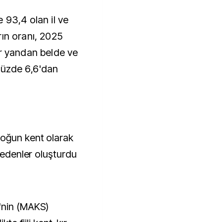
 93,4 olan il ve
ın oranı, 2025
er yandan belde ve
yüzde 6,6'dan
oğun kent olarak
t edenler oluşturdu
'nin (MAKS)