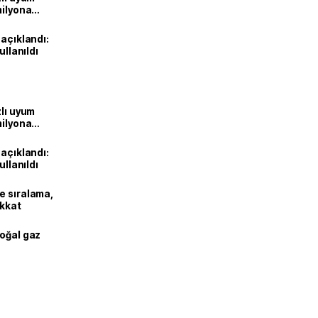
milyona
 açıklandı:
ullanıldı
zlı uyum
milyona
 açıklandı:
ullanıldı
e sıralama,
ikkat
doğal gaz