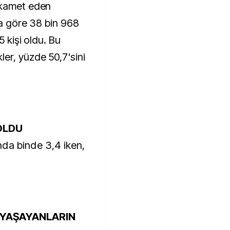
ikamet eden
la göre 38 bin 968
5 kişi oldu. Bu
er, yüzde 50,7'sini
 OLDU
lında binde 3,4 iken,
E YAŞAYANLARIN