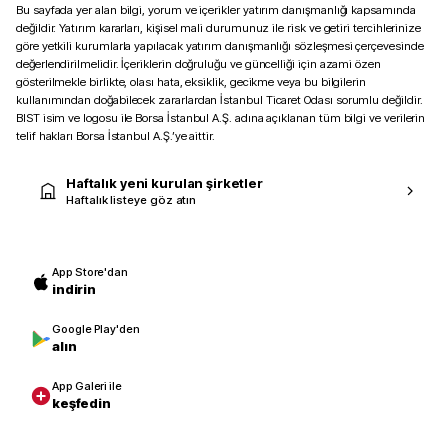
Bu sayfada yer alan bilgi, yorum ve içerikler yatırım danışmanlığı kapsamında
değildir. Yatırım kararları, kişisel mali durumunuz ile risk ve getiri tercihlerinize
göre yetkili kurumlarla yapılacak yatırım danışmanlığı sözleşmesi çerçevesinde
değerlendirilmelidir. İçeriklerin doğruluğu ve güncelliği için azami özen
gösterilmekle birlikte, olası hata, eksiklik, gecikme veya bu bilgilerin
kullanımından doğabilecek zararlardan İstanbul Ticaret Odası sorumlu değildir.
BIST isim ve logosu ile Borsa İstanbul A.Ş. adına açıklanan tüm bilgi ve verilerin
telif hakları Borsa İstanbul A.Ş.’ye aittir.
Haftalık yeni kurulan şirketler
Haftalık listeye göz atın
App Store'dan
indirin
Google Play'den
alın
App Galeri ile
keşfedin