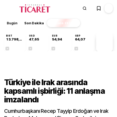
Bugün
Son Dakika
Finans
EKSTRA
BIST
USD
EUR
GBP
13.798,82
47,65
54,94
64,07
PİYASA
VERİLERİ
+0,70%
+0,04%
-0,13%
-0,16%
Gündem
Türkiye ile Irak arasında
kapsamlı işbirliği: 11 anlaşma
imzalandı
Cumhurbaşkanı Recep Tayyip Erdoğan ve Irak