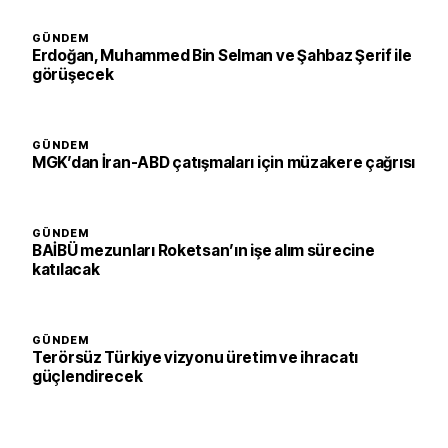
GÜNDEM
Erdoğan, Muhammed Bin Selman ve Şahbaz Şerif ile
görüşecek
GÜNDEM
MGK’dan İran-ABD çatışmaları için müzakere çağrısı
GÜNDEM
BAİBÜ mezunları Roketsan’ın işe alım sürecine
katılacak
GÜNDEM
Terörsüz Türkiye vizyonu üretim ve ihracatı
güçlendirecek