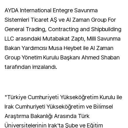
AYDA International Entegre Savunma
Sistemleri Ticaret AŞ ve Al Zaman Group For
General Trading, Contracting and Shipbuilding
LLC arasındaki Mutabakat Zaptı, Milli Savunma
Bakan Yardımcısı Musa Heybet ile Al Zaman
Group Yönetim Kurulu Başkanı Ahmed Shaban
tarafından imzalandı.
"Türkı̇ye Cumhurı̇yetı̇ Yükseköğretı̇m Kurulu ile
Irak Cumhuriyeti Yükseköğretı̇m ve Bı̇lı̇msel
Araştırma Bakanlığı Arasında Türk
Ünı̇versı̇telerı̇nı̇n Irak'ta Şube ve Eğı̇tı̇m