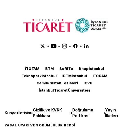
•
•
•
•
İTOTAM
BTM
SoftITo
Kitap İstanbul
Teknopark İstanbul
İDTM İstanbul
İTOSAM
Cemile Sultan Tesisleri
ICVB
İstanbul Ticaret Üniversitesi
Gizlilik ve KVKK
Doğrulama
Yayın
Künye
•
İletişim
•
•
•
Politikası
Politikası
İlkeleri
YASAL UYARI VE SORUMLULUK REDDİ