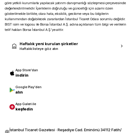
göre yetkili kurumlarla yapılacak yatırım danışmanlığı sözleşmesi çerçevesinde
değerlendirilmelidir. İçeriklerin doğruluğu ve güncelliği için azami özen
gösterilmekle birlikte, olası hata, eksiklik, gecikme veya bu bilgilerin
kullanımından doğabilecek zararlardan İstanbul Ticaret Odası sorumlu değildir.
BIST isim ve logosu ile Borsa İstanbul A.Ş. adına açıklanan tüm bilgi ve verilerin
telif hakları Borsa İstanbul A.Ş.’ye aittir.
Haftalık yeni kurulan şirketler
Haftalık listeye göz atın
App Store'dan
indirin
Google Play'den
alın
App Galeri ile
keşfedin
İstanbul Ticaret Gazetesi · Reşadiye Cad. Eminönü 34112 Fatih/