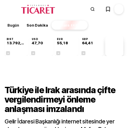
Bugün
Son Dakika
Finans
EKSTRA
BIST
USD
EUR
GBP
13.792,98
47,70
55,18
64,41
PİYASA
VERİLERİ
-0,04%
+0,16%
+0,30%
+0,36%
Gündem
Türkiye ile Irak arasında çifte
vergilendirmeyi önleme
anlaşması imzalandı
Gelir İdaresi Başkanlığı internet sitesinde yer