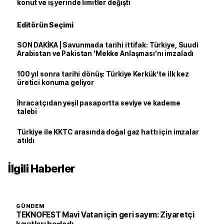
konut ve iş yerinde limitler değişti
Editörün Seçimi
SON DAKİKA | Savunmada tarihi ittifak: Türkiye, Suudi
Arabistan ve Pakistan 'Mekke Anlaşması'nı imzaladı
100 yıl sonra tarihi dönüş: Türkiye Kerkük’te ilk kez
üretici konuma geliyor
İhracatçıdan yeşil pasaportta seviye ve kademe
talebi
Türkiye ile KKTC arasında doğal gaz hattı için imzalar
atıldı
İlgili Haberler
GÜNDEM
TEKNOFEST Mavi Vatan için geri sayım: Ziyaretçi