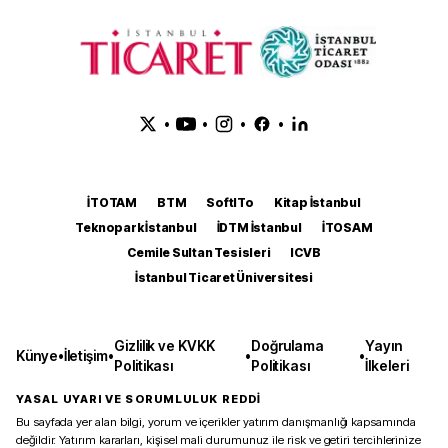
•
•
•
•
İTOTAM
BTM
SoftITo
Kitap İstanbul
Teknopark İstanbul
İDTM İstanbul
İTOSAM
Cemile Sultan Tesisleri
ICVB
İstanbul Ticaret Üniversitesi
Gizlilik ve KVKK
Doğrulama
Yayın
Künye
•
İletişim
•
•
•
Politikası
Politikası
İlkeleri
YASAL UYARI VE SORUMLULUK REDDİ
Bu sayfada yer alan bilgi, yorum ve içerikler yatırım danışmanlığı kapsamında
değildir. Yatırım kararları, kişisel mali durumunuz ile risk ve getiri tercihlerinize