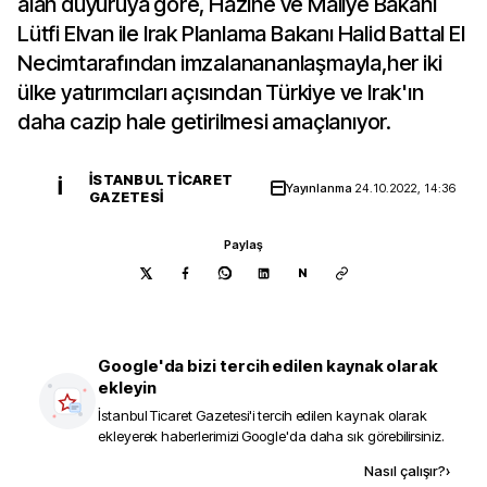
alan duyuruya göre, Hazine ve Maliye Bakanı
Lütfi Elvan ile Irak Planlama Bakanı Halid Battal El
Necimtarafından imzalanananlaşmayla,her iki
ülke yatırımcıları açısından Türkiye ve Irak'ın
daha cazip hale getirilmesi amaçlanıyor.
İSTANBUL TICARET
İ
Yayınlanma
24.10.2022, 14:36
GAZETESI
Paylaş
N
Google'da bizi tercih edilen kaynak olarak
ekleyin
İstanbul Ticaret Gazetesi
'i tercih edilen kaynak olarak
ekleyerek haberlerimizi Google'da daha sık görebilirsiniz.
Kaynak ekle
Nasıl çalışır?
›