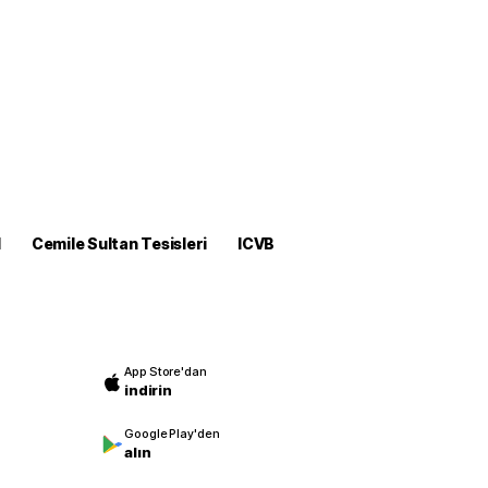
M
Cemile Sultan Tesisleri
ICVB
App Store'dan
indirin
Google Play'den
alın