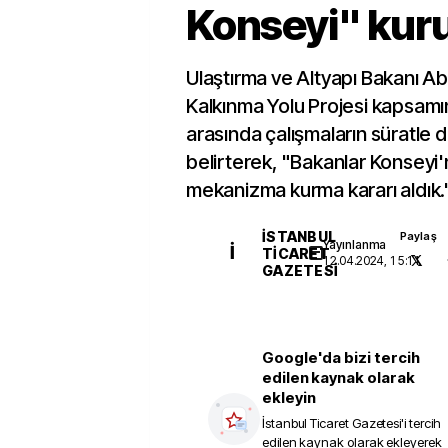
Konseyi" kur
Ulaştırma ve Altyapı Bakanı Ab
Kalkınma Yolu Projesi kapsamın
arasında çalışmaların süratle 
belirterek, "Bakanlar Konseyi'
mekanizma kurma kararı aldık." 
İSTANBUL
Paylaş
Yayınlanma
İ
TICARET
12.04.2024, 15:11
GAZETESI
Google'da bizi tercih
edilen kaynak olarak
ekleyin
İstanbul Ticaret Gazetesi
'i tercih
edilen kaynak olarak ekleyerek