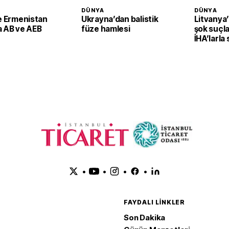
DÜNYA
DÜNYA
le Ermenistan
Ukrayna’dan balistik
Litvanya
a AB ve AEB
füze hamlesi
şok suçla
İHA’larla 
planlayab
•
•
•
•
FAYDALI LINKLER
Son Dakika