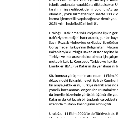
ile Irak Cumhuriyeti Demiryolları heyeti ara
teknik toplantılar yapıldığına dikkati çeken U
tarafının, inşa edilecek demir yolunun Avru
olmasını, yolcu hizmetleri için saatte 300 kil
karma işletmecilik yapılacağını ve demir yol
2028 yılını hedeflediğini belirtti.
Uraloğlu, Kalkınma Yolu Projesi'ne ilişkin gö
Irak'ı ziyaret ettiğini hatırlatarak, şunları ka
Sayın Rezzak Muheybes es-Sadavi ile görüşm
Görüşmede, Türkiye'nin Bulgaristan, Macaris
Bakanlarıyla kurduğu Bakanlar Konseyi'ne 
Türkiye ve Irak arasında kurulması için çal
mutabık kaldık. Konseyde Türkiye ve Irak ile b
Emirlikleri (BAE) ve Katar'ın da yer almasını 
Söz konusu görüşmenin ardından, 1 Ekim 20
düzeyindeki Bakanlık heyeti ile Irak Cumhuriye
bir araya geldiklerini, Türkiye ile Irak arasın
yönelik imzalanması öngörülen Mutabakat Zap
da önerileri üzerinde görüşüldüğünü dile get
Katar'ın da katılacağı bir toplantı gerçekleşti
üzerinde mutabık kalındığının altını çizdi.
Uraloğlu, 11 Ekim 2023'te de Türkiye, Irak, 