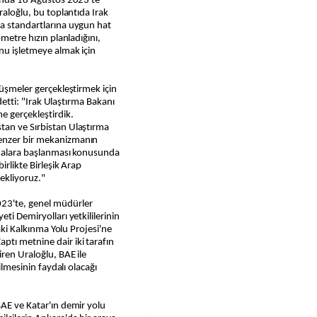
sında 18 Ağustos 2023'te
raloğlu, bu toplantıda Irak
pa standartlarına uygun hat
ometre hızın planladığını,
unu işletmeye almak için
rüşmeler gerçekleştirmek için
ydetti: "Irak Ulaştırma Bakanı
e gerçekleştirdik.
tan ve Sırbistan Ulaştırma
benzer bir mekanizmanın
ışmalara başlanması konusunda
irlikte Birleşik Arap
bekliyoruz."
23'te, genel müdürler
ti Demiryolları yetkililerinin
daki Kalkınma Yolu Projesi'ne
tı metnine dair iki tarafın
iren Uraloğlu, BAE ile
rilmesinin faydalı olacağı
BAE ve Katar'ın demir yolu