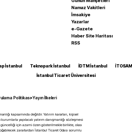
Günün Manşetleri
Namaz Vakitleri
İmsakiye
Yazarlar
e-Gazete
Haber Site Haritası
RSS
ap İstanbul
Teknopark İstanbul
İDTM İstanbul
İTOSA
İstanbul Ticaret Üniversitesi
ulama Politikası
•
Yayın İlkeleri
anlığı kapsamında değildir. Yatırım kararları, kişisel
ili kurumlarla yapılacak yatırım danışmanlığı sözleşmesi
 güncelliği için azami özen gösterilmekle birlikte, olası
doğabilecek zararlardan İstanbul Ticaret Odası sorumlu