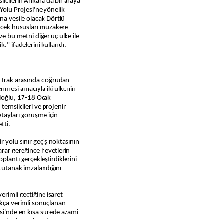
ilcilerin Ankara'da bir araya
 Yolu Projesi'ne yönelik
a vesile olacak Dörtlü
ecek hususları müzakere
ve bu metni diğer üç ülke ile
k." ifadelerini kullandı.
-Irak arasında doğrudan
enmesi amacıyla iki ülkenin
raloğlu, 17-18 Ocak
 temsilcileri ve projenin
etayları görüşme için
tti.
 yolu sınır geçiş noktasının
arar gereğince heyetlerin
plantı gerçekleştirdiklerini
 tutanak imzalandığını
erimli geçtiğine işaret
kça verimli sonuçlanan
si'nde en kısa sürede azami