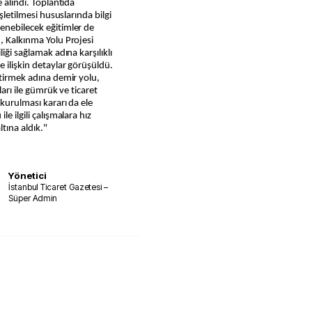
e alındı. Toplantıda
işletilmesi hususlarında bilgi
enebilecek eğitimler de
n, Kalkınma Yolu Projesi
iği sağlamak adına karşılıklı
e ilişkin detaylar görüşüldü.
ştirmek adına demir yolu,
ları ile gümrük ve ticaret
 kurulması kararı da ele
e ilgili çalışmalara hız
tına aldık."
Yönetici
İstanbul Ticaret Gazetesi –
Süper Admin