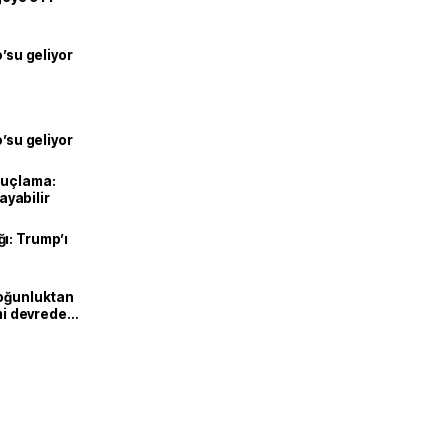
o’su geliyor
o’su geliyor
suçlama:
layabilir
ı: Trump’ı
Yoğunluktan
emi devreden