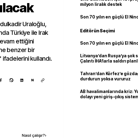
ulacak
milyon liralık destek
Son 70 yılın en güçlü El Nin
dulkadir Uraloğlu,
Editörün Seçimi
da Türkiye ile Irak
devam ettiğini
Son 70 yılın en güçlü El Nin
ne benzer bir
Litvanya’dan Rusya’ya şok 
ifadelerini kullandı.
Çalıntı İHA’larla saldırı plan
Tahran’dan Körfez’e gözdağ
durdurun yoksa vururuz
N
AB havalimanlarında kriz: 
dolayı yeni giriş-çıkış sist
çıkarılıyor
Kaynak ekle
Nasıl çalışır?
›