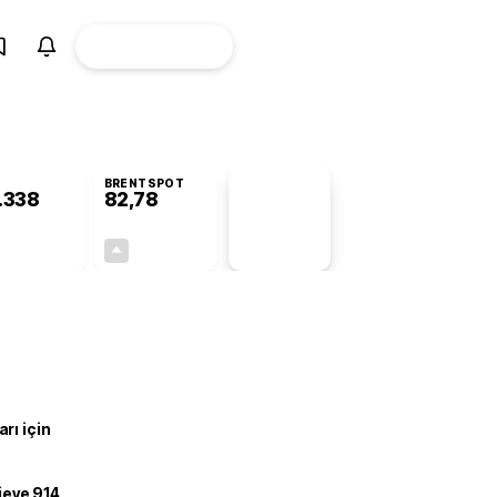
ÜYE
CANLI BORSA
Girişi
BRENTSPOT
.338
82,78
PİYASA
VERİLERİ
-0,55%
+4,90%
+0,00
3,87
rı için
ojeye 914