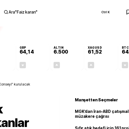
Ara
"
Faiz kararı
"
Ctrl K
RA
GBP
ALTIN
XAGUSD
BTC
64,14
6.500
61,52
64
-0,13%
-0,05%
+0,12%
+0,03%
-0,07
-0,03
7,71
0,02
 Konseyi" kurulacak
Manşetten Seçmeler
k
MGK’dan İran-ABD çatışmala
müzakere çağrısı
anlar
Sıfır atık hedefi için 161 pr