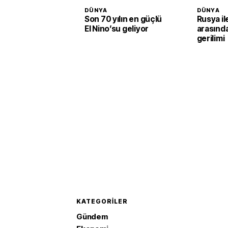
DÜNYA
DÜNYA
Son 70 yılın en güçlü
Rusya i
El Nino’su geliyor
arasınd
gerilimi
KATEGORILER
Gündem