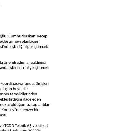
k
aloğlu, Cumhurbaşkanı Recep
kleştirmeyi planladığı
i'nde işbirliğini pekiştirecek
da önemli adımlar atıldığına
ında işbirliklerini geliştirecek
 koordinasyonunda, Dışişleri
 oluşan heyet ile
rının temsilcilerinden
ekleştirdiğini ifade eden
tirmekte olduğumuz toplantılar
r Konseyi'ne benzer bir
aştı.
e TCDD Teknik AŞ yetkilileri