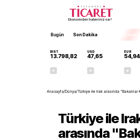
Ekonomiden haberiniz var!
Bugün
Son Dakika
Finans
EKST
BIST
USD
EUR
13.798,82
47,65
54,94
+0,70%
+0,05%
95,68
0,02
Anasayfa
/
Dünya
/
Türkiye ile Irak arasında "Bakanlar
Türkiye ile Ira
arasında "Bak