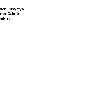
’dan Rusya’ya
ma: Çalıntı
saldırı
ilir