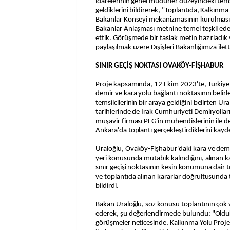
idarelerinin genel müdürler düzeyindeki tems
geldiklerini bildirerek, "Toplantıda, Kalkınma
Bakanlar Konseyi mekanizmasının kurulmasın
Bakanlar Anlaşması metnine temel teşkil ed
ettik. Görüşmede bir taslak metin hazırladık 
paylaşılmak üzere Dışişleri Bakanlığımıza iletti
SINIR GEÇİŞ NOKTASI OVAKÖY-FİŞHABUR
Proje kapsamında, 12 Ekim 2023'te, Türkiye
demir ve kara yolu bağlantı noktasının belirl
temsilcilerinin bir araya geldiğini belirten U
tarihlerinde de Irak Cumhuriyeti Demiryolları
müşavir firması PEG'in mühendislerinin ile d
Ankara'da toplantı gerçekleştirdiklerini kayde
Uraloğlu, Ovaköy-Fişhabur'daki kara ve demir
yeri konusunda mutabık kalındığını, alınan k
sınır geçişi noktasının kesin konumuna dair to
ve toplantıda alınan kararlar doğrultusunda
bildirdi.
Bakan Uraloğlu, söz konusu toplantının çok v
ederek, şu değerlendirmede bulundu: "Oldu
görüşmeler neticesinde, Kalkınma Yolu Proje