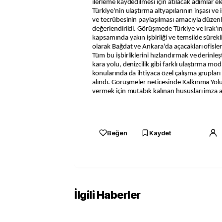
ilerleme kaydedilmesi için atılacak adımlar el
Türkiye'nin ulaştırma altyapılarının inşası ve 
ve tecrübesinin paylaşılması amacıyla düzenl
değerlendirildi. Görüşmede Türkiye ve Irak'ı
kapsamında yakın işbirliği ve temsilde süreklil
olarak Bağdat ve Ankara'da açacakları ofisler
Tüm bu işbirliklerini hızlandırmak ve derinle
kara yolu, denizcilik gibi farklı ulaştırma mod
konularında da ihtiyaca özel çalışma grupları
alındı. Görüşmeler neticesinde Kalkınma Yolu il
vermek için mutabık kalınan hususları imza al
Beğen
Kaydet
İlgili Haberler