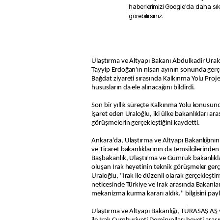
haberlerimizi Google'da daha sı
görebilirsiniz.
Ulaştırma ve Altyapı Bakanı Abdulkadir Ur
Tayyip Erdoğan'ın nisan ayının sonunda gerçe
Bağdat ziyareti sırasında Kalkınma Yolu Projes
hususların da ele alınacağını bildirdi.
Son bir yıllık süreçte Kalkınma Yolu konusun
işaret eden Uraloğlu, iki ülke bakanlıkları aras
görüşmelerin gerçekleştiğini kaydetti.
Ankara'da, Ulaştırma ve Altyapı Bakanlığının
ve Ticaret bakanlıklarının da temsilcilerinden
Başbakanlık, Ulaştırma ve Gümrük bakanlıkla
oluşan Irak heyetinin teknik görüşmeler gerç
Uraloğlu, "Irak ile düzenli olarak gerçekleş
neticesinde Türkiye ve Irak arasında Bakanla
mekanizma kurma kararı aldık." bilgisini payl
Ulaştırma ve Altyapı Bakanlığı, TÜRASAŞ AŞ v