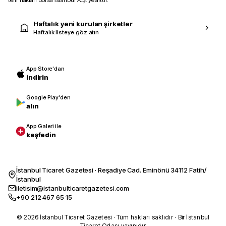
telif hakları Borsa İstanbul A.Ş.’ye aittir.
Haftalık yeni kurulan şirketler
Haftalık listeye göz atın
App Store'dan
indirin
Google Play'den
alın
App Galeri ile
keşfedin
İstanbul Ticaret Gazetesi · Reşadiye Cad. Eminönü 34112 Fatih/
İstanbul
iletisim@istanbulticaretgazetesi.com
+90 212 467 65 15
© 2026 İstanbul Ticaret Gazetesi · Tüm hakları saklıdır · Bir İstanbul
Ticaret Odası yayınıdır