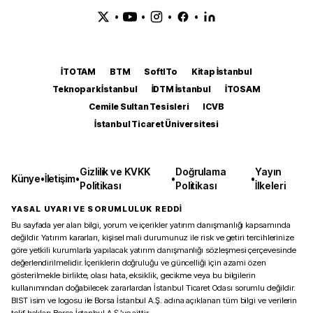
•
•
•
•
İTOTAM
BTM
SoftITo
Kitap İstanbul
Teknopark İstanbul
İDTM İstanbul
İTOSAM
Cemile Sultan Tesisleri
ICVB
İstanbul Ticaret Üniversitesi
Gizlilik ve KVKK
Doğrulama
Yayın
Künye
•
İletişim
•
•
•
Politikası
Politikası
İlkeleri
YASAL UYARI VE SORUMLULUK REDDİ
Bu sayfada yer alan bilgi, yorum ve içerikler yatırım danışmanlığı kapsamında
değildir. Yatırım kararları, kişisel mali durumunuz ile risk ve getiri tercihlerinize
göre yetkili kurumlarla yapılacak yatırım danışmanlığı sözleşmesi çerçevesinde
değerlendirilmelidir. İçeriklerin doğruluğu ve güncelliği için azami özen
gösterilmekle birlikte, olası hata, eksiklik, gecikme veya bu bilgilerin
kullanımından doğabilecek zararlardan İstanbul Ticaret Odası sorumlu değildir.
BIST isim ve logosu ile Borsa İstanbul A.Ş. adına açıklanan tüm bilgi ve verilerin