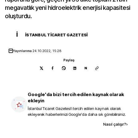
megavatlık yeni hidroelektrik enerjisi kapasitesi
oluşturdu.
İ
İSTANBUL TICARET GAZETESI
Yayınlanma
24.10.2022, 15:28
Paylaş
N
Google'da bizi tercih edilen kaynak olarak
ekleyin
İstanbul Ticaret Gazetesi
'i tercih edilen kaynak olarak
ekleyerek haberlerimizi Google'da daha sık görebilirsiniz.
Kaynak ekle
Nasıl çalışır?
›