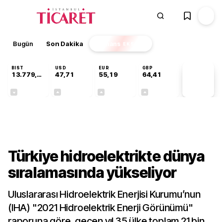
Bugün
Son Dakika
Finans
EKSTRA
BIST
USD
EUR
GBP
13.779,39
47,71
55,19
64,41
PİYASA
VERİLERİ
-0,14%
+0,18%
+0,32%
+0,38%
Sektörel
Türkiye hidroelektrikte dünya
sıralamasında yükseliyor
Uluslararası Hidroelektrik Enerjisi Kurumu’nun
(IHA) "2021 Hidroelektrik Enerji Görünümü"
raporuna göre, geçen yıl 35 ülke toplam 21 bin