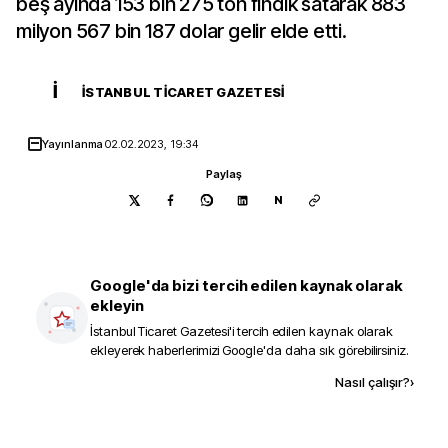
beş ayında 153 bin 275 ton fındık satarak 883
milyon 567 bin 187 dolar gelir elde etti.
İ
İSTANBUL TICARET GAZETESI
Yayınlanma
02.02.2023, 19:34
Paylaş
N
Google'da bizi tercih edilen kaynak olarak
ekleyin
İstanbul Ticaret Gazetesi
'i tercih edilen kaynak olarak
ekleyerek haberlerimizi Google'da daha sık görebilirsiniz.
Kaynak ekle
Nasıl çalışır?
›