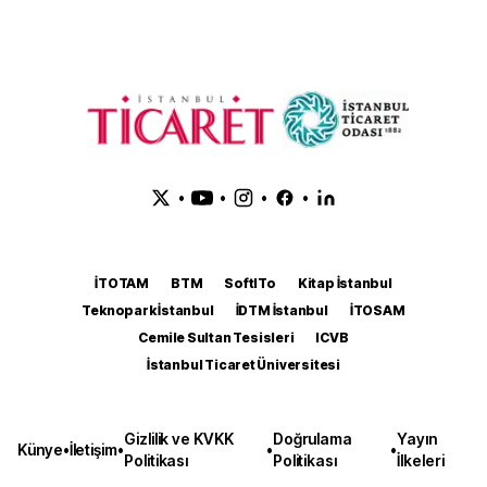
•
•
•
•
İTOTAM
BTM
SoftITo
Kitap İstanbul
Teknopark İstanbul
İDTM İstanbul
İTOSAM
Cemile Sultan Tesisleri
ICVB
İstanbul Ticaret Üniversitesi
Gizlilik ve KVKK
Doğrulama
Yayın
Künye
•
İletişim
•
•
•
Politikası
Politikası
İlkeleri