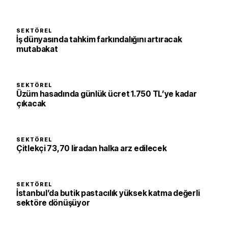
SEKTÖREL
İş dünyasında tahkim farkındalığını artıracak
mutabakat
SEKTÖREL
Üzüm hasadında günlük ücret 1.750 TL’ye kadar
çıkacak
SEKTÖREL
Çitlekçi 73,70 liradan halka arz edilecek
SEKTÖREL
İstanbul’da butik pastacılık yüksek katma değerli
sektöre dönüşüyor