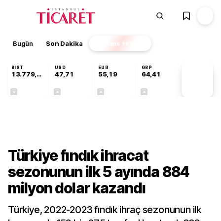
Bugün
Son Dakika
Finans
EKSTRA
BIST
USD
EUR
GBP
13.779,39
47,71
55,19
64,41
PİYASA
VERİLERİ
-0,14%
+0,18%
+0,32%
+0,38%
Sektörel
Türkiye fındık ihracat
sezonunun ilk 5 ayında 884
milyon dolar kazandı
Türkiye, 2022-2023 fındık ihraç sezonunun ilk