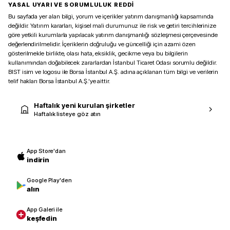
YASAL UYARI VE SORUMLULUK REDDİ
Bu sayfada yer alan bilgi, yorum ve içerikler yatırım danışmanlığı kapsamında
değildir. Yatırım kararları, kişisel mali durumunuz ile risk ve getiri tercihlerinize
göre yetkili kurumlarla yapılacak yatırım danışmanlığı sözleşmesi çerçevesinde
değerlendirilmelidir. İçeriklerin doğruluğu ve güncelliği için azami özen
gösterilmekle birlikte, olası hata, eksiklik, gecikme veya bu bilgilerin
kullanımından doğabilecek zararlardan İstanbul Ticaret Odası sorumlu değildir.
BIST isim ve logosu ile Borsa İstanbul A.Ş. adına açıklanan tüm bilgi ve verilerin
telif hakları Borsa İstanbul A.Ş.’ye aittir.
Haftalık yeni kurulan şirketler
Haftalık listeye göz atın
App Store'dan
indirin
Google Play'den
alın
App Galeri ile
keşfedin