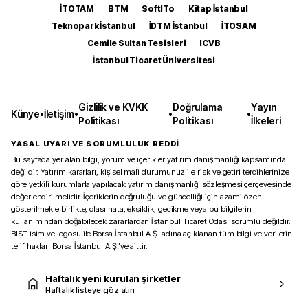
İTOTAM
BTM
SoftITo
Kitap İstanbul
Teknopark İstanbul
İDTM İstanbul
İTOSAM
Cemile Sultan Tesisleri
ICVB
İstanbul Ticaret Üniversitesi
Gizlilik ve KVKK
Doğrulama
Yayın
Künye
•
İletişim
•
•
•
Politikası
Politikası
İlkeleri
YASAL UYARI VE SORUMLULUK REDDİ
Bu sayfada yer alan bilgi, yorum ve içerikler yatırım danışmanlığı kapsamında
değildir. Yatırım kararları, kişisel mali durumunuz ile risk ve getiri tercihlerinize
göre yetkili kurumlarla yapılacak yatırım danışmanlığı sözleşmesi çerçevesinde
değerlendirilmelidir. İçeriklerin doğruluğu ve güncelliği için azami özen
gösterilmekle birlikte, olası hata, eksiklik, gecikme veya bu bilgilerin
kullanımından doğabilecek zararlardan İstanbul Ticaret Odası sorumlu değildir.
BIST isim ve logosu ile Borsa İstanbul A.Ş. adına açıklanan tüm bilgi ve verilerin
telif hakları Borsa İstanbul A.Ş.’ye aittir.
Haftalık yeni kurulan şirketler
Haftalık listeye göz atın