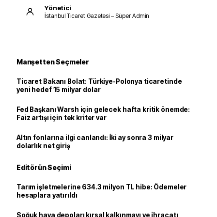
Yönetici
İstanbul Ticaret Gazetesi – Süper Admin
Manşetten Seçmeler
Ticaret Bakanı Bolat: Türkiye-Polonya ticaretinde
yeni hedef 15 milyar dolar
Fed Başkanı Warsh için gelecek hafta kritik önemde:
Faiz artışı için tek kriter var
Altın fonlarına ilgi canlandı: İki ay sonra 3 milyar
dolarlık net giriş
Editörün Seçimi
Tarım işletmelerine 634.3 milyon TL hibe: Ödemeler
hesaplara yatırıldı
Soğuk hava depoları kırsal kalkınmayı ve ihracatı