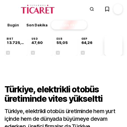
Bugün
Son Dakika
Finans
EKSTRA
BIST
USD
EUR
GBP
13.725,19
47,60
55,05
64,26
PİYASA
VERİLERİ
+0,16%
+0,06%
+0,07%
+0,25%
Sektörel
Türkiye, elektrikli otobüs
üretiminde vites yükseltti
Türkiye, elektrikli otobüs üretiminde hem yurt
içinde hem de dünyada büyümeye devam
ederken, üretici firmalar da Türkiye