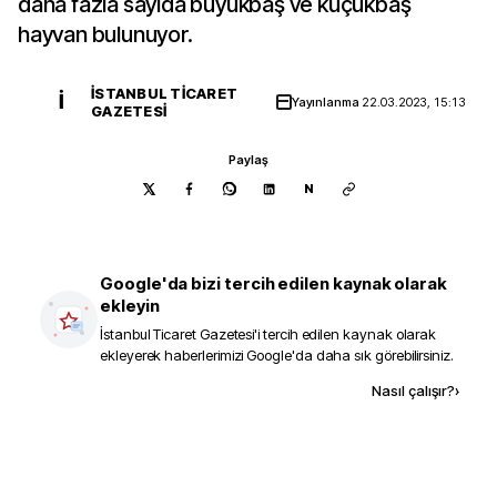
daha fazla sayıda büyükbaş ve küçükbaş
hayvan bulunuyor.
İSTANBUL TICARET
İ
Yayınlanma
22.03.2023, 15:13
GAZETESI
Paylaş
N
Google'da bizi tercih edilen kaynak olarak
ekleyin
İstanbul Ticaret Gazetesi
'i tercih edilen kaynak olarak
ekleyerek haberlerimizi Google'da daha sık görebilirsiniz.
Kaynak ekle
Nasıl çalışır?
›