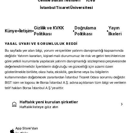
Cemile Sultan Tesisleri
ICVB
İstanbul Ticaret Üniversitesi
Gizlilik ve KVKK
Doğrulama
Yayın
Künye
•
İletişim
•
•
•
Politikası
Politikası
İlkeleri
YASAL UYARI VE SORUMLULUK REDDİ
Bu sayfada yer alan bilgi, yorum ve içerikler yatırım danışmanlığı kapsamında
değildir. Yatırım kararları, kişisel mali durumunuz ile risk ve getiri tercihlerinize
göre yetkili kurumlarla yapılacak yatırım danışmanlığı sözleşmesi çerçevesinde
değerlendirilmelidir. İçeriklerin doğruluğu ve güncelliği için azami özen
gösterilmekle birlikte, olası hata, eksiklik, gecikme veya bu bilgilerin
kullanımından doğabilecek zararlardan İstanbul Ticaret Odası sorumlu değildir.
BIST isim ve logosu ile Borsa İstanbul A.Ş. adına açıklanan tüm bilgi ve verilerin
telif hakları Borsa İstanbul A.Ş.’ye aittir.
Haftalık yeni kurulan şirketler
Haftalık listeye göz atın
App Store'dan