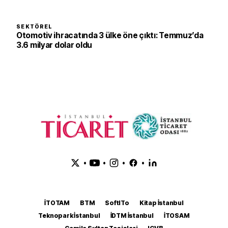
SEKTÖREL
Otomotiv ihracatında 3 ülke öne çıktı: Temmuz’da
3.6 milyar dolar oldu
•
•
•
•
İTOTAM
BTM
SoftITo
Kitap İstanbul
Teknopark İstanbul
İDTM İstanbul
İTOSAM