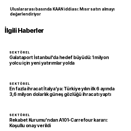
Uluslararası basında KAAN iddiası: Mısır satın almayı
değerlendiriyor
İlgili Haberler
SEKTÖREL
Galataport İstanbul'da hedef büyüdü: 1 milyon
yolcu için yeni yatırımlar yolda
SEKTÖREL
En fazla ihracat İtalya’ya: Türkiye yılın ilk 6 ayında
3,6 milyon dolarlık güneş gözlüğü ihracatı yaptı
SEKTÖREL
Rekabet Kurumu'ndan A101-Carrefour kararı:
Koşullu onay verildi