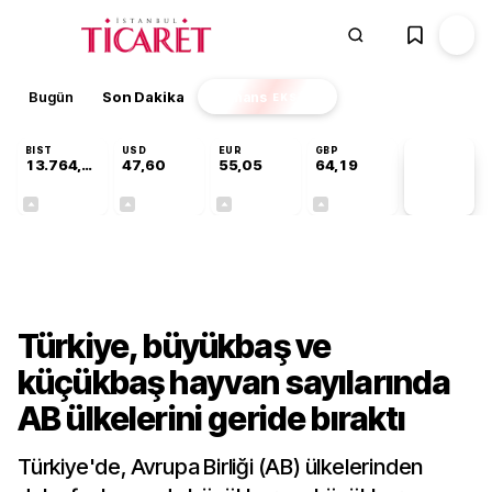
Bugün
Son Dakika
Finans
EKSTRA
BIST
USD
EUR
GBP
13.764,41
47,60
55,05
64,19
PİYASA
VERİLERİ
+0,45%
+0,06%
+0,07%
+0,15%
Sektörel
Türkiye, büyükbaş ve
küçükbaş hayvan sayılarında
AB ülkelerini geride bıraktı
Türkiye'de, Avrupa Birliği (AB) ülkelerinden