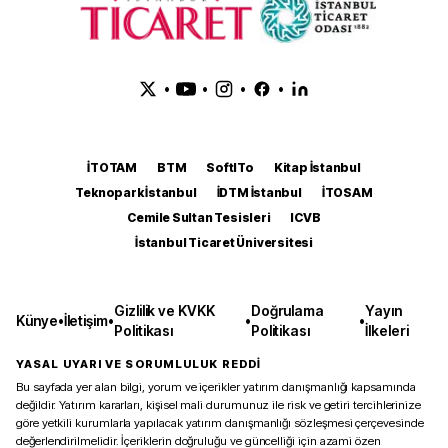
•
•
•
•
İTOTAM
BTM
SoftITo
Kitap İstanbul
Teknopark İstanbul
İDTM İstanbul
İTOSAM
Cemile Sultan Tesisleri
ICVB
İstanbul Ticaret Üniversitesi
Gizlilik ve KVKK
Doğrulama
Yayın
Künye
•
İletişim
•
•
•
Politikası
Politikası
İlkeleri
YASAL UYARI VE SORUMLULUK REDDİ
Bu sayfada yer alan bilgi, yorum ve içerikler yatırım danışmanlığı kapsamında
değildir. Yatırım kararları, kişisel mali durumunuz ile risk ve getiri tercihlerinize
göre yetkili kurumlarla yapılacak yatırım danışmanlığı sözleşmesi çerçevesinde
değerlendirilmelidir. İçeriklerin doğruluğu ve güncelliği için azami özen