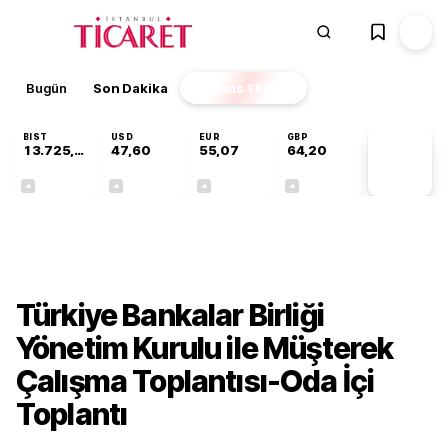
Bugün
Son Dakika
Finans
EKSTRA
BIST
USD
EUR
GBP
13.725,43
47,60
55,07
64,20
PİYASA
VERİLERİ
+0,16%
+0,06%
+0,12%
+0,16%
Gündem
Türkiye Bankalar Birliği
Yönetim Kurulu ile Müşterek
Çalışma Toplantısı-Oda İçi
Toplantı