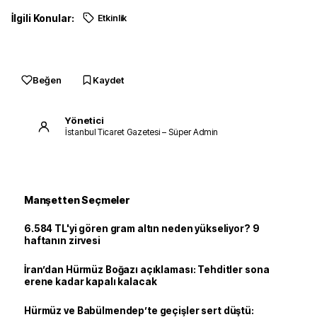
İlgili Konular:
Etkinlik
Beğen
Kaydet
Yönetici
İstanbul Ticaret Gazetesi – Süper Admin
Manşetten Seçmeler
6.584 TL'yi gören gram altın neden yükseliyor? 9
haftanın zirvesi
İran’dan Hürmüz Boğazı açıklaması: Tehditler sona
erene kadar kapalı kalacak
Hürmüz ve Babülmendep’te geçişler sert düştü: