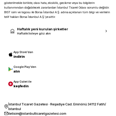
gösterilmekle birlikte, olası hata, eksiklik, gecikme veya bu bilgilerin
kullanımından doğabilecek zararlardan İstanbul Ticaret Odası sorumlu değildir.
BIST isim ve logosu ile Borsa İstanbul A.Ş. adına açıklanan tüm bilgi ve verilerin
telif hakları Borsa İstanbul A.Ş.’ye aittir.
Haftalık yeni kurulan şirketler
Haftalık listeye göz atın
App Store'dan
indirin
Google Play'den
alın
App Galeri ile
keşfedin
İstanbul Ticaret Gazetesi · Reşadiye Cad. Eminönü 34112 Fatih/
İstanbul
iletisim@istanbulticaretgazetesi.com