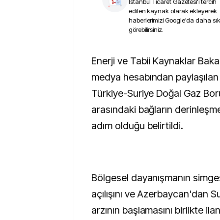
İstanbul Ticaret Gazetesi
'i tercih
edilen kaynak olarak ekleyerek
haberlerimizi Google'da daha sı
görebilirsiniz.
Enerji ve Tabii Kaynaklar Bakanlığının X sosyal
medya hesabından paylaşılan
Türkiye-Suriye Doğal Gaz Boru
arasındaki bağların derinleşm
adım olduğu belirtildi.
Bölgesel dayanışmanın simges
açılışını ve Azerbaycan'dan S
arzının başlamasını birlikte i