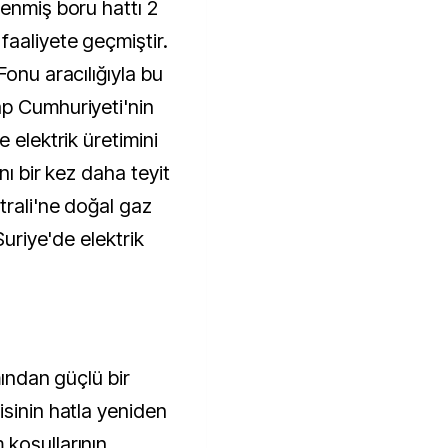
lenmiş boru hattı 2
faaliyete geçmiştir.
Fonu aracılığıyla bu
ap Cumhuriyeti'nin
 elektrik üretimini
nı bir kez daha teyit
trali'ne doğal gaz
Suriye'de elektrik
"
mından güçlü bir
isinin hatla yeniden
koşullarının