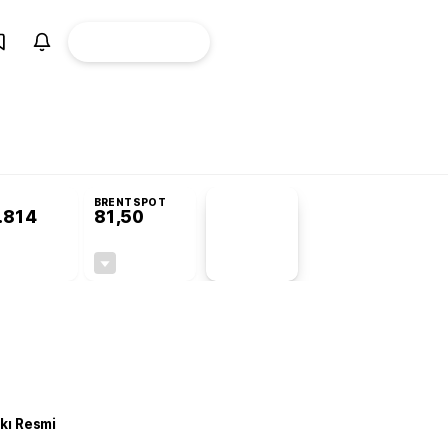
ÜYE
CANLI BORSA
Girişi
BRENTSPOT
.814
81,50
PİYASA
VERİLERİ
-0,26%
-1,55%
+0,00
-1,28
kkı Resmi