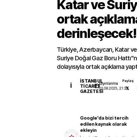
Katar ve Suri
ortak açıklam
derinleşecek!
Türkiye, Azerbaycan, Katar ve
Suriye Doğal Gaz Boru Hattı"n
dolayısıyla ortak açıklama yapt
İSTANBUL
Paylaş
Yayınlanma
İ
TICARET
02.08.2025, 21:33
GAZETESI
Google'da bizi tercih
edilen kaynak olarak
ekleyin