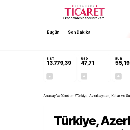
Ekonomiden haberiniz var!
Bugün
Son Dakika
Finans
EKST
SON DAKİKA
Öğrenci affı ve ek sınav hakkı 
BIST
USD
EUR
13.779,39
47,71
55,19
-0,14%
+0,18%
-19,42
0,09
Anasayfa
/
Gündem
/
Türkiye, Azerbaycan, Katar ve Su
Türkiye, Azer