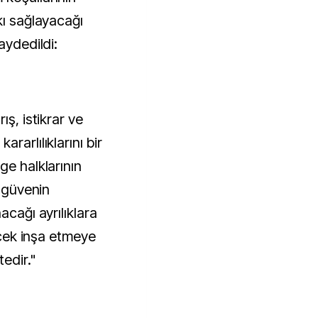
kı sağlayacağı
aydedildi:
ış, istikrar ve
rarlılıklarını bir
ge halklarının
ı güvenin
acağı ayrılıklara
lecek inşa etmeye
edir."