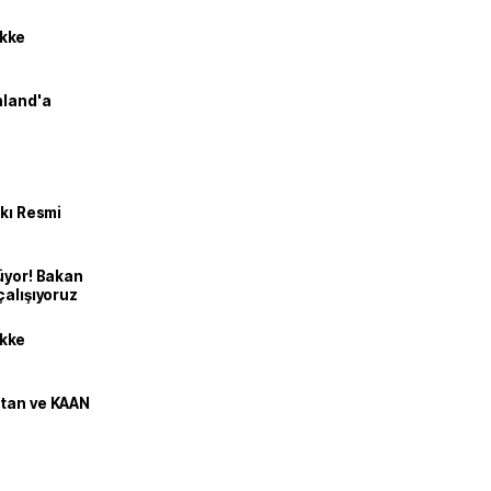
kke
nland'a
kkı Resmi
üyor! Bakan
çalışıyoruz
kke
stan ve KAAN