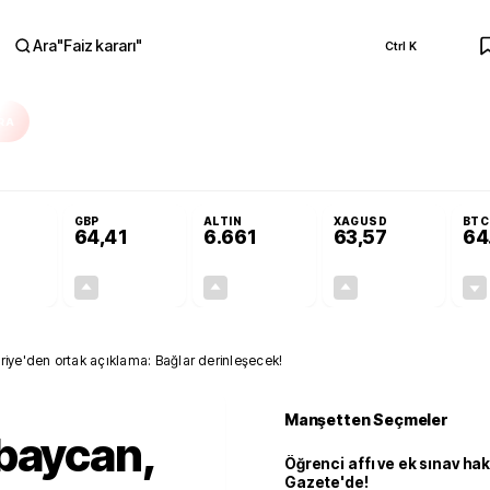
Ara
"
Faiz kararı
"
Ctrl K
RA
Resmi Gazete'de!
Öğrenci affı ve ek sınav hakkı Resmi Gazete'de!
GBP
ALTIN
XAGUSD
BTC
64,41
6.661
63,57
64
+0,32%
+0,38%
+2,59%
+3,37%
0,18
0,24
167,96
2,07
riye'den ortak açıklama: Bağlar derinleşecek!
Manşetten Seçmeler
baycan,
Öğrenci affı ve ek sınav ha
Gazete'de!