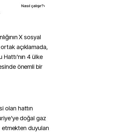
Nasıl çalışır?
›
k
 ortak açıklamada,
 Hattı'nın 4 ülke
esinde önemli bir
i olan hattın
uriye'ye doğal gaz
lan etmekten duyulan