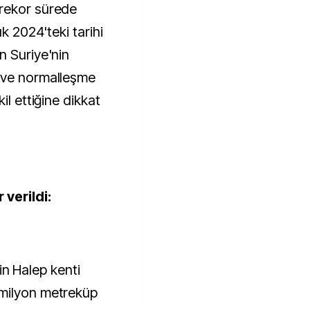
rekor sürede
ık 2024'teki tarihi
n Suriye'nin
 ve normalleşme
il ettiğine dikkat
 verildi:
'nin Halep kenti
 milyon metreküp