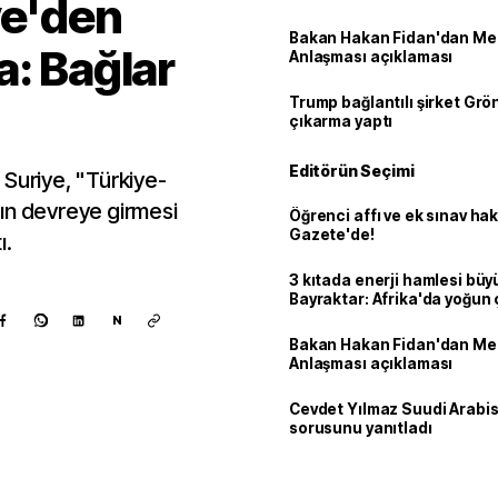
ye'den
Bakan Hakan Fidan'dan Me
a: Bağlar
Anlaşması açıklaması
Trump bağlantılı şirket Grö
çıkarma yaptı
Editörün Seçimi
 Suriye, "Türkiye-
ın devreye girmesi
Öğrenci affı ve ek sınav ha
Gazete'de!
ı.
3 kıtada enerji hamlesi büy
Bayraktar: Afrika'da yoğun 
N
Bakan Hakan Fidan'dan Me
Anlaşması açıklaması
Cevdet Yılmaz Suudi Arabi
sorusunu yanıtladı
Kaynak ekle