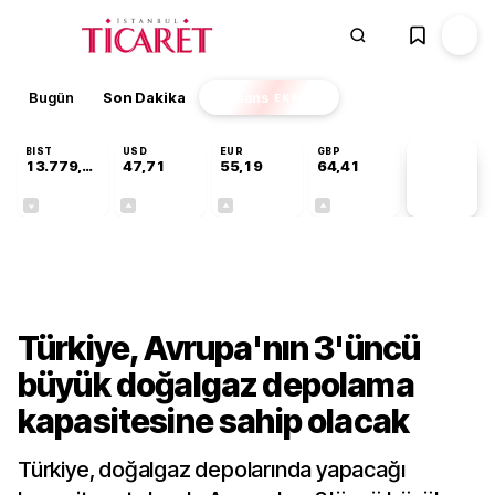
Bugün
Son Dakika
Finans
EKSTRA
BIST
USD
EUR
GBP
13.779,39
47,71
55,19
64,41
PİYASA
VERİLERİ
-0,14%
+0,18%
+0,32%
+0,38%
Sektörel
Türkiye, Avrupa'nın 3'üncü
büyük doğalgaz depolama
kapasitesine sahip olacak
Türkiye, doğalgaz depolarında yapacağı