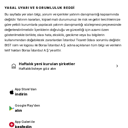
YASAL UYARI VE SORUMLULUK REDDİ
Bu sayfada yer alan bilgi, yorum ve içerikler yatırım danışmanlığı kapsamında
değildir. Yatırım kararları, kişisel mali durumunuz ile risk ve getiri tercihlerinize
göre yetkili kurumlarla yapılacak yatırım danışmanlığı sözleşmesi çerçevesinde
değerlendirilmelidir. İçeriklerin doğruluğu ve güncelliği için azami özen
gösterilmekle birlikte, olası hata, eksiklik, gecikme veya bu bilgilerin
kullanımından doğabilecek zararlardan İstanbul Ticaret Odası sorumlu değildir.
BIST isim ve logosu ile Borsa İstanbul A.Ş. adına açıklanan tüm bilgi ve verilerin
telif hakları Borsa İstanbul A.Ş.’ye aittir.
Haftalık yeni kurulan şirketler
Haftalık listeye göz atın
App Store'dan
indirin
Google Play'den
alın
App Galeri ile
keşfedin