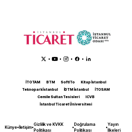
•
•
•
•
İTOTAM
BTM
SoftITo
Kitap İstanbul
Teknopark İstanbul
İDTM İstanbul
İTOSAM
Cemile Sultan Tesisleri
ICVB
İstanbul Ticaret Üniversitesi
Gizlilik ve KVKK
Doğrulama
Yayın
Künye
•
İletişim
•
•
•
Politikası
Politikası
İlkeleri