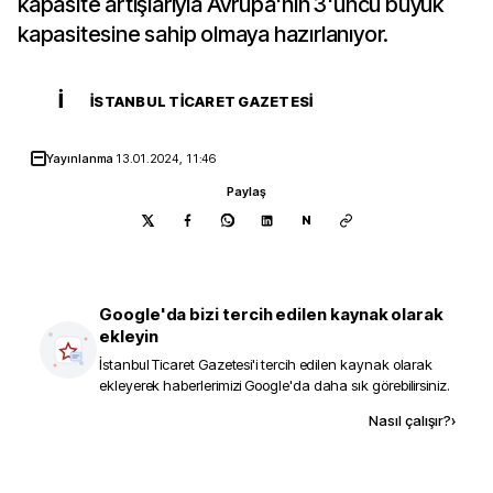
kapasite artışlarıyla Avrupa'nın 3'üncü büyük
kapasitesine sahip olmaya hazırlanıyor.
İ
İSTANBUL TICARET GAZETESI
Yayınlanma
13.01.2024, 11:46
Paylaş
N
Google'da bizi tercih edilen kaynak olarak
ekleyin
İstanbul Ticaret Gazetesi
'i tercih edilen kaynak olarak
ekleyerek haberlerimizi Google'da daha sık görebilirsiniz.
Kaynak ekle
Nasıl çalışır?
›