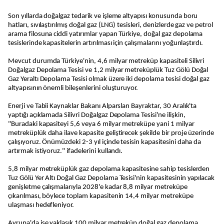
Son yıllarda doğalgaz tedarik ve işleme altyapısı konusunda boru
hatları, sıvılaştırılmış doğal gaz (LNG) tesisleri, denizlerde gaz ve petrol
arama filosuna ciddi yatırımlar yapan Türkiye, doğal gaz depolama
tesislerinde kapasitelerin artırılması için çalışmalarını yoğunlaştırdı.
Mevcut durumda Türkiye'nin, 4,6 milyar metreküp kapasiteli Silivri
Doğalgaz Depolama Tesisi ve 1,2 milyar metreküplük Tuz Gölü Doğal
Gaz Yeraltı Depolama Tesisi olmak üzere iki depolama tesisi doğal gaz
altyapısının önemli bileşenlerini oluşturuyor.
Enerji ve Tabii Kaynaklar Bakanı Alparslan Bayraktar, 30 Aralık'ta
yaptığı açıklamada Silivri Doğalgaz Depolama Tesisi'ne ilişkin,
"Buradaki kapasiteyi 5,6 veya 6 milyar metreküpe yani 1 milyar
metreküplük daha ilave kapasite geliştirecek şekilde bir proje üzerinde
çalışıyoruz. Önümüzdeki 2-3 yıl içinde tesisin kapasitesini daha da
artırmak istiyoruz." ifadelerini kullandı.
5,8 milyar metreküplük gaz depolama kapasitesine sahip tesislerden
Tuz Gölü Yer Altı Doğal Gaz Depolama Tesisi'nin kapasitesinin yapılacak
genişletme çalışmalarıyla 2028'e kadar 8,8 milyar metreküpe
çıkarılması, böylece toplam kapasitenin 14,4 milyar metreküpe
ulaşması hedefleniyor.
Avrupa'da ise yaklaşık 100 milyar metreküp doğal gaz depolama