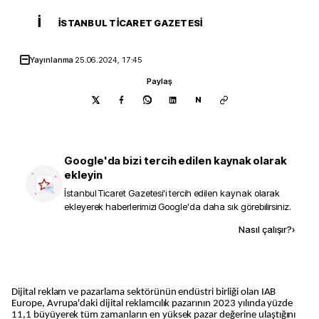
İ
İSTANBUL TICARET GAZETESI
Yayınlanma
25.06.2024, 17:45
Paylaş
N
Google'da bizi tercih edilen kaynak olarak
ekleyin
İstanbul Ticaret Gazetesi
'i tercih edilen kaynak olarak
ekleyerek haberlerimizi Google'da daha sık görebilirsiniz.
Kaynak ekle
Nasıl çalışır?
›
Dijital reklam ve pazarlama sektörünün endüstri birliği olan IAB
Europe, Avrupa'daki dijital reklamcılık pazarının 2023 yılında yüzde
11,1 büyüyerek tüm zamanların en yüksek pazar değerine ulaştığını