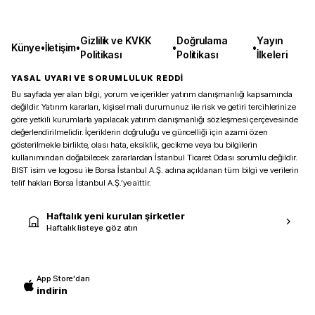
Gizlilik ve KVKK
Doğrulama
Yayın
Künye
•
İletişim
•
•
•
Politikası
Politikası
İlkeleri
YASAL UYARI VE SORUMLULUK REDDİ
Bu sayfada yer alan bilgi, yorum ve içerikler yatırım danışmanlığı kapsamında
değildir. Yatırım kararları, kişisel mali durumunuz ile risk ve getiri tercihlerinize
göre yetkili kurumlarla yapılacak yatırım danışmanlığı sözleşmesi çerçevesinde
değerlendirilmelidir. İçeriklerin doğruluğu ve güncelliği için azami özen
gösterilmekle birlikte, olası hata, eksiklik, gecikme veya bu bilgilerin
kullanımından doğabilecek zararlardan İstanbul Ticaret Odası sorumlu değildir.
BIST isim ve logosu ile Borsa İstanbul A.Ş. adına açıklanan tüm bilgi ve verilerin
telif hakları Borsa İstanbul A.Ş.’ye aittir.
Haftalık yeni kurulan şirketler
Haftalık listeye göz atın
App Store'dan
indirin