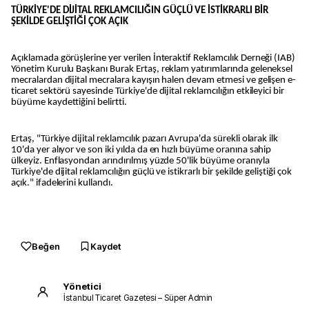
TÜRKİYE'DE DİJİTAL REKLAMCILIĞIN GÜÇLÜ VE İSTİKRARLI BİR
ŞEKİLDE GELİŞTİĞİ ÇOK AÇIK
Açıklamada görüşlerine yer verilen İnteraktif Reklamcılık Derneği (IAB)
Yönetim Kurulu Başkanı Burak Ertaş, reklam yatırımlarında geleneksel
mecralardan dijital mecralara kayışın halen devam etmesi ve gelişen e-
ticaret sektörü sayesinde Türkiye'de dijital reklamcılığın etkileyici bir
büyüme kaydettiğini belirtti.
Ertaş, "Türkiye dijital reklamcılık pazarı Avrupa'da sürekli olarak ilk
10'da yer alıyor ve son iki yılda da en hızlı büyüme oranına sahip
ülkeyiz. Enflasyondan arındırılmış yüzde 50'lik büyüme oranıyla
Türkiye'de dijital reklamcılığın güçlü ve istikrarlı bir şekilde geliştiği çok
açık." ifadelerini kullandı.
Beğen
Kaydet
Yönetici
İstanbul Ticaret Gazetesi – Süper Admin