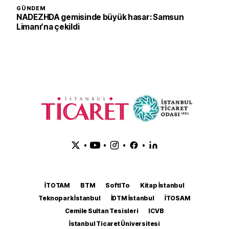
GÜNDEM
NADEZHDA gemisinde büyük hasar: Samsun
Limanı’na çekildi
•
•
•
•
İTOTAM
BTM
SoftITo
Kitap İstanbul
Teknopark İstanbul
İDTM İstanbul
İTOSAM
Cemile Sultan Tesisleri
ICVB
İstanbul Ticaret Üniversitesi