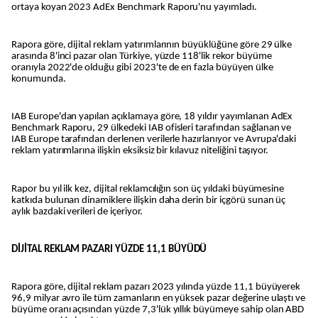
ortaya koyan 2023 AdEx Benchmark Raporu'nu yayımladı.
Rapora göre, dijital reklam yatırımlarının büyüklüğüne göre 29 ülke
arasında 8'inci pazar olan Türkiye, yüzde 118'lik rekor büyüme
oranıyla 2022'de olduğu gibi 2023'te de en fazla büyüyen ülke
konumunda.
IAB Europe'dan yapılan açıklamaya göre, 18 yıldır yayımlanan AdEx
Benchmark Raporu, 29 ülkedeki IAB ofisleri tarafından sağlanan ve
IAB Europe tarafından derlenen verilerle hazırlanıyor ve Avrupa'daki
reklam yatırımlarına ilişkin eksiksiz bir kılavuz niteliğini taşıyor.
Rapor bu yıl ilk kez, dijital reklamcılığın son üç yıldaki büyümesine
katkıda bulunan dinamiklere ilişkin daha derin bir içgörü sunan üç
aylık bazdaki verileri de içeriyor.
DİJİTAL REKLAM PAZARI YÜZDE 11,1 BÜYÜDÜ
Rapora göre, dijital reklam pazarı 2023 yılında yüzde 11,1 büyüyerek
96,9 milyar avro ile tüm zamanların en yüksek pazar değerine ulaştı ve
büyüme oranı açısından yüzde 7,3'lük yıllık büyümeye sahip olan ABD