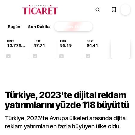
Bugün
Son Dakika
Finans
EKSTRA
BIST
USD
EUR
GBP
13.779,39
47,71
55,19
64,41
PİYASA
VERİLERİ
-0,14%
+0,18%
+0,32%
+0,38%
Gündem
Türkiye, 2023'te dijital reklam
yatırımlarını yüzde 118 büyüttü
Türkiye, 2023'te Avrupa ülkeleri arasında dijital
reklam yatırımları en fazla büyüyen ülke oldu.