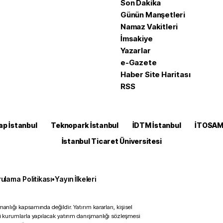
Son Dakika
Günün Manşetleri
Namaz Vakitleri
İmsakiye
Yazarlar
e-Gazete
Haber Site Haritası
RSS
ap İstanbul
Teknopark İstanbul
İDTM İstanbul
İTOSA
İstanbul Ticaret Üniversitesi
ulama Politikası
•
Yayın İlkeleri
anlığı kapsamında değildir. Yatırım kararları, kişisel
ili kurumlarla yapılacak yatırım danışmanlığı sözleşmesi