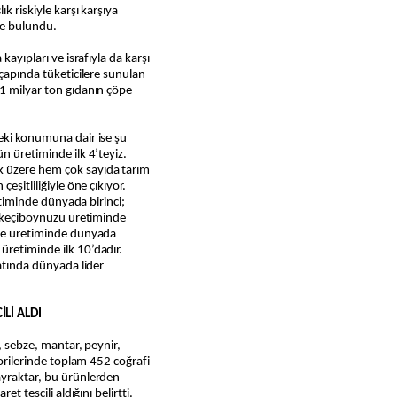
k riskiyle karşı karşıya
de bulundu.
kayıpları ve israfıyla da karşı
 çapında tüketicilere sunulan
 1 milyar ton gıdanın çöpe
deki konumuna dair ise şu
n üretiminde ilk 4’teyiz.
 üzere hem çok sayıda tarım
eşitliliğiyle öne çıkıyor.
retiminde dünyada birinci;
k, keçiboynuzu üretiminde
şne üretiminde dünyada
üretiminde ilk 10’dadır.
catında dünyada lider
Lİ ALDI
, sebze, mantar, peynir,
gorilerinde toplam 452 coğrafi
ayraktar, bu ürünlerden
et tescili aldığını belirtti.