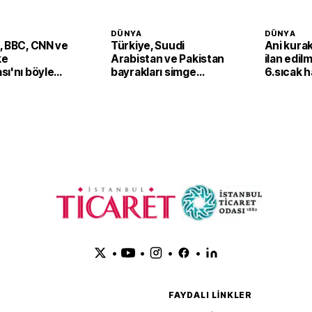
DÜNYA
DÜNYA
, BBC, CNN ve
Türkiye, Suudi
Ani kurak
ke
Arabistan ve Pakistan
ilan edilm
sı'nı böyle
bayrakları simge
6.sıcak 
yapılara yansıtıldı
dalgasını
girecek
•
•
•
•
FAYDALI LINKLER