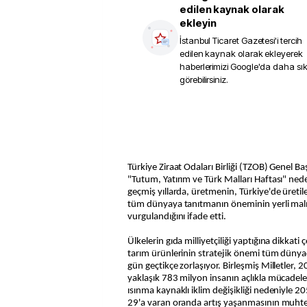
edilen kaynak olarak
ekleyin
İstanbul Ticaret Gazetesi
'i tercih
edilen kaynak olarak ekleyerek
haberlerimizi Google'da daha sı
görebilirsiniz.
Türkiye Ziraat Odaları Birliği (TZOB) Genel B
"Tutum, Yatırım ve Türk Malları Haftası" ned
geçmiş yıllarda, üretmenin, Türkiye'de üretil
tüm dünyaya tanıtmanın öneminin yerli malı
vurgulandığını ifade etti.
Ülkelerin gıda milliyetçiliği yaptığına dikkati
tarım ürünlerinin stratejik önemi tüm dünya
gün geçtikçe zorlaşıyor. Birleşmiş Milletler,
yaklaşık 783 milyon insanın açlıkla mücadele e
ısınma kaynaklı iklim değişikliği nedeniyle 20
29'a varan oranda artış yaşanmasının muh