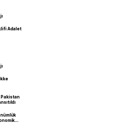
jı
lifi Adalet
jı
ekke
e Pakistan
nsıtıldı
dönümlük
ekonomik