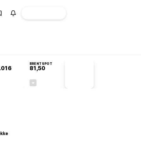
ÜYE
CANLI BORSA
Girişi
omisyonu’nda kabul edildi
BRENTSPOT
.016
81,50
PİYASA
VERİLERİ
+0,63%
-1,55%
+0,00
-1,28
ekke