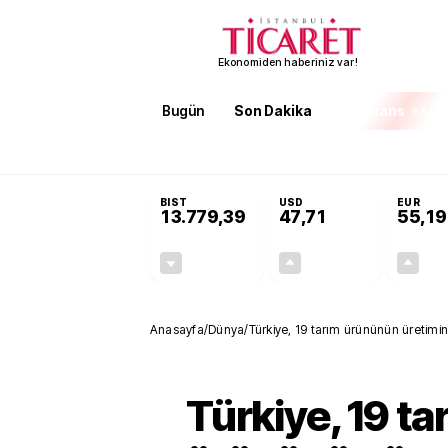
Ekonomiden haberiniz var!
Bugün
Son Dakika
Finans
EKST
SON DAKİKA
Terörsüz Türkiye Yasası teklifi 
BIST
USD
EUR
13.779,39
47,71
55,19
-0,14%
+0,18%
-19,42
0,09
Anasayfa
/
Dünya
/
Türkiye, 19 tarım ürününün üretimin
Türkiye, 19 ta