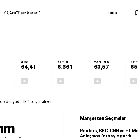
Ara
"
Faiz kararı
"
Ctrl K
RA
Adalet Komisyonu’nda kabul edildi
Terörsüz Türkiye Yasası teklifi Adalet K
GBP
ALTIN
XAGUSD
BTC
64,41
6.661
63,57
65
+0,32%
+0,38%
+2,59%
+3,37%
0,18
0,24
167,96
2,07
de dünyada ilk 4'te yer alıyor
Manşetten Seçmeler
rım
Reuters, BBC, CNN ve FT M
Anlaşması'nı böyle gördü