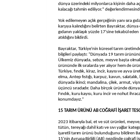
dünya üzerindeki milyonlarca kişinin daha açlı
kalacağı tahmin ediliyor." değerlendirmesin
Yok edilemeyen açlık gerçeğinin yanı sıra gıda 
karşıya kalındığını belirten Bayraktar, dünya
gıdanın yaklaşık yüzde 17'sine tekabül eden
atıldığını bildirdi.
Bayraktar, Türkiye'nin küresel tarım üretim
bilgileri paylaştı: “Dünyada 19 tarım ürününü
Ülkemiz dünyada, sebze, meyve başta olmak
ürününde ilk sıralarda yer alıyor hem de ürün ç
Türkiye, fındık, kiraz, incir, kayısı ve ayva ü
elma, Antep fıstığı, karpuz, kavun, salatalı
dünyada ikinci; mandalina, çilek, armut, vi
üçüncü sıradadır. Daha birçok üründe dünya 
Fındık, kuru kayısı, kuru incir ve nohut ihra
konumdayız.”
15 TARIM ÜRÜNÜ AB COĞRAFİ İŞARET TESCİ
2023 itibarıyla bal, et ve süt ürünleri, meyve
tütün, tereyağı dahil katı ve sıvı yağlar kate
işaretli tarım ürünü bulunduğunu bildiren B
15'nin Avrupa Birliği (AB) nezdinde coğrafi işar