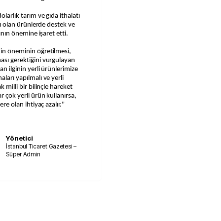
olarlık tarım ve gıda ithalatı
ığı olan ürünlerde destek ve
sının önemine işaret etti.
nin öneminin öğretilmesi,
ması gerektiğini vurgulayan
an ilginin yerli ürünlerimize
aları yapılmalı ve yerli
 milli bir bilinçle hareket
r çok yerli ürün kullanırsa,
ere olan ihtiyaç azalır."
Yönetici
İstanbul Ticaret Gazetesi –
Süper Admin