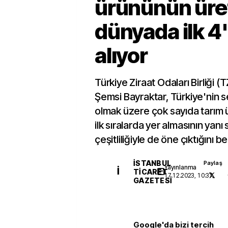
ürününün üre
dünyada ilk 4'
alıyor
Türkiye Ziraat Odaları Birliği 
Şemsi Bayraktar, Türkiye'nin
olmak üzere çok sayıda tarım
ilk sıralarda yer almasının yanı 
çeşitliliğiyle de öne çıktığını bel
İSTANBUL
Paylaş
Yayınlanma
İ
TICARET
17.12.2023, 10:37
GAZETESI
Google'da bizi tercih