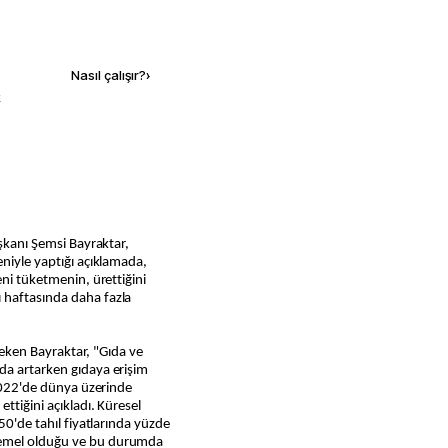
Kaynak ekle
Nasıl çalışır?
›
k
aşkanı Şemsi Bayraktar,
eniyle yaptığı açıklamada,
eni tüketmenin, ürettiğini
 haftasında daha fazla
 çeken Bayraktar, "Gıda ve
da artarken gıdaya erişim
 2022'de dünya üzerinde
ttiğini açıkladı. Küresel
50'de tahıl fiyatlarında yüzde
temel olduğu ve bu durumda