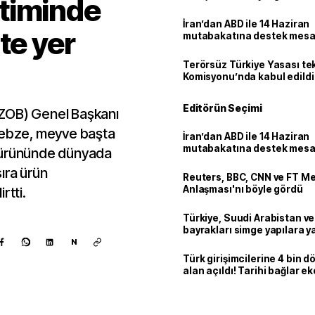
timinde
İran’dan ABD ile 14 Haziran
te yer
mutabakatına destek mesa
Terörsüz Türkiye Yasası tek
Komisyonu’nda kabul edildi
Editörün Seçimi
(TZOB) Genel Başkanı
 sebze, meyve başta
İran’dan ABD ile 14 Haziran
mutabakatına destek mesa
 ürününde dünyada
sıra ürün
Reuters, BBC, CNN ve FT M
Anlaşması'nı böyle gördü
irtti.
Türkiye, Suudi Arabistan v
bayrakları simge yapılara ya
N
Türk girişimcilerine 4 bin 
alan açıldı! Tarihi bağlar 
ortaklığa dönüşüyor