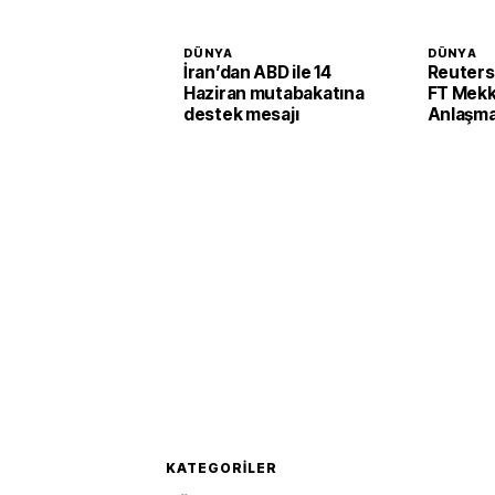
DÜNYA
DÜNYA
İran’dan ABD ile 14
Reuters
Haziran mutabakatına
FT Mek
destek mesajı
Anlaşma
gördü
KATEGORILER