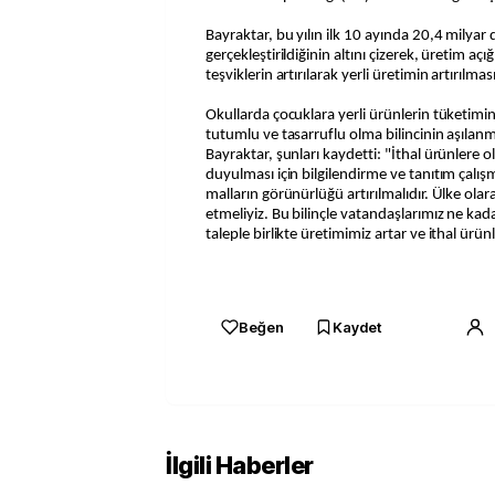
Bayraktar, bu yılın ilk 10 ayında 20,4 milyar d
gerçekleştirildiğinin altını çizerek, üretim aç
teşviklerin artırılarak yerli üretimin artırılma
Okullarda çocuklara yerli ürünlerin tüketimi
tutumlu ve tasarruflu olma bilincinin aşılan
Bayraktar, şunları kaydetti: "İthal ürünlere ol
duyulması için bilgilendirme ve tanıtım çalışm
malların görünürlüğü artırılmalıdır. Ülke olarak
etmeliyiz. Bu bilinçle vatandaşlarımız ne kada
taleple birlikte üretimimiz artar ve ithal ürünl
Beğen
Kaydet
İlgili Haberler