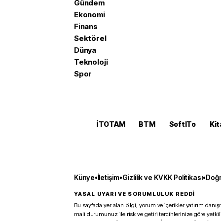
Gündem
Ekonomi
Finans
Sektörel
Dünya
Teknoloji
Spor
İTOTAM
BTM
SoftITo
Kit
Künye
•
İletişim
•
Gizlilik ve KVKK Politikası
•
Doğr
YASAL UYARI VE SORUMLULUK REDDİ
Bu sayfada yer alan bilgi, yorum ve içerikler yatırım danışm
mali durumunuz ile risk ve getiri tercihlerinize göre yetk