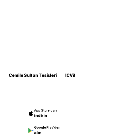
M
Cemile Sultan Tesisleri
ICVB
App Store'dan
indirin
Google Play'den
alın