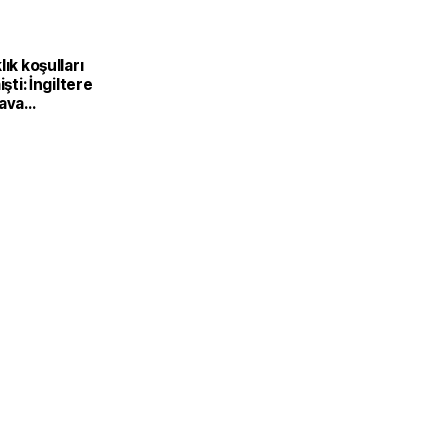
lık koşulları
işti: İngiltere
hava
n etkisine