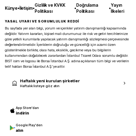
Gizlilik ve KVKK
Doğrulama
Yayın
Künye
•
İletişim
•
•
•
Politikası
Politikası
İlkeleri
YASAL UYARI VE SORUMLULUK REDDİ
Bu sayfada yer alan bilgi, yorum ve içerikler yatırım danışmanlığı kapsamında
değildir. Yatırım kararları, kişisel mali durumunuz ile risk ve getiri tercihlerinize
göre yetkili kurumlarla yapılacak yatırım danışmanlığı sözleşmesi çerçevesinde
değerlendirilmelidir. İçeriklerin doğruluğu ve güncelliği için azami özen
gösterilmekle birlikte, olası hata, eksiklik, gecikme veya bu bilgilerin
kullanımından doğabilecek zararlardan İstanbul Ticaret Odası sorumlu değildir.
BIST isim ve logosu ile Borsa İstanbul A.Ş. adına açıklanan tüm bilgi ve verilerin
telif hakları Borsa İstanbul A.Ş.’ye aittir.
Haftalık yeni kurulan şirketler
Haftalık listeye göz atın
App Store'dan
indirin
Google Play'den
alın