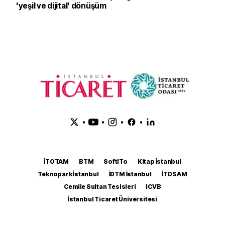
'yeşil ve dijital' dönüşüm
•
•
•
•
İTOTAM
BTM
SoftITo
Kitap İstanbul
Teknopark İstanbul
İDTM İstanbul
İTOSAM
Cemile Sultan Tesisleri
ICVB
İstanbul Ticaret Üniversitesi