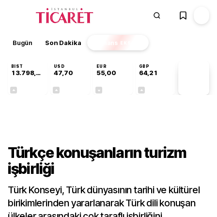
Bugün
Son Dakika
Finans
EKSTRA
BIST
USD
EUR
GBP
13.798,82
47,70
55,00
64,21
PİYASA
VERİLERİ
+0,70%
+0,16%
-0,03%
+0,06%
Sektörel
Türkçe konuşanların turizm
işbirliği
Türk Konseyi, Türk dünyasının tarihi ve kültürel
birikimlerinden yararlanarak Türk dili konuşan
ülkeler arasındaki çok taraflı işbirliğini