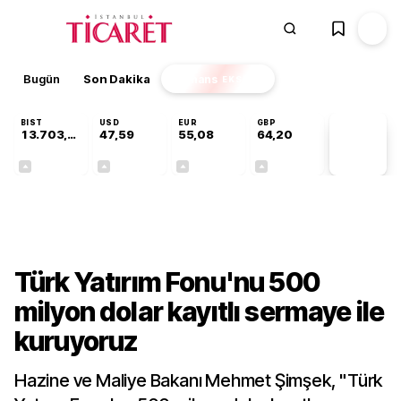
Bugün
Son Dakika
Finans
EKSTRA
BIST
USD
EUR
GBP
13.703,13
47,59
55,08
64,20
PİYASA
VERİLERİ
+0,11%
+0,05%
+0,13%
+0,17%
Gündem
Türk Yatırım Fonu'nu 500
milyon dolar kayıtlı sermaye ile
kuruyoruz
Hazine ve Maliye Bakanı Mehmet Şimşek, "Türk