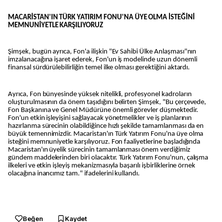
MACARİSTAN'IN TÜRK YATIRIM FONU'NA ÜYE OLMA İSTEĞİNİ
MEMNUNİYETLE KARŞILIYORUZ
Şimşek, bugün ayrıca, Fon'a ilişkin "Ev Sahibi Ülke Anlaşması"nın
imzalanacağına işaret ederek, Fon'un iş modelinde uzun dönemli
finansal sürdürülebilirliğin temel ilke olması gerektiğini aktardı.
Ayrıca, Fon bünyesinde yüksek nitelikli, profesyonel kadroların
oluşturulmasının da önem taşıdığını belirten Şimşek, "Bu çerçevede,
Fon Başkanına ve Genel Müdürüne önemli görevler düşmektedir.
Fon'un etkin işleyişini sağlayacak yönetmelikler ve iş planlarının
hazırlanma sürecinin olabildiğince hızlı şekilde tamamlanması da en
büyük temennimizdir. Macaristan'ın Türk Yatırım Fonu'na üye olma
isteğini memnuniyetle karşılıyoruz. Fon faaliyetlerine başladığında
Macaristan'ın üyelik sürecinin tamamlanması önem verdiğimiz
gündem maddelerinden biri olacaktır. Türk Yatırım Fonu'nun, çalışma
ilkeleri ve etkin işleyiş mekanizmasıyla başarılı işbirliklerine örnek
olacağına inancımız tam." ifadelerini kullandı.
Beğen
Kaydet