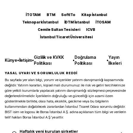
İTOTAM
BTM
SoftITo
Kitap İstanbul
Teknopark İstanbul
İDTM İstanbul
İTOSAM
Cemile Sultan Tesisleri
ICVB
İstanbul Ticaret Üniversitesi
Gizlilik ve KVKK
Doğrulama
Yayın
Künye
•
İletişim
•
•
•
Politikası
Politikası
İlkeleri
YASAL UYARI VE SORUMLULUK REDDİ
Bu sayfada yer alan bilgi, yorum ve içerikler yatırım danışmanlığı kapsamında
değildir. Yatırım kararları, kişisel mali durumunuz ile risk ve getiri tercihlerinize
göre yetkili kurumlarla yapılacak yatırım danışmanlığı sözleşmesi çerçevesinde
değerlendirilmelidir. İçeriklerin doğruluğu ve güncelliği için azami özen
gösterilmekle birlikte, olası hata, eksiklik, gecikme veya bu bilgilerin
kullanımından doğabilecek zararlardan İstanbul Ticaret Odası sorumlu değildir.
BIST isim ve logosu ile Borsa İstanbul A.Ş. adına açıklanan tüm bilgi ve verilerin
telif hakları Borsa İstanbul A.Ş.’ye aittir.
Haftalık yeni kurulan şirketler