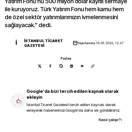
Yatırım Fonu'nu 500 milyon dolar kayıtlı sermaye
ile kuruyoruz. Türk Yatırım Fonu hem kamu hem
de özel sektör yatırımlarımızın ivmelenmesini
sağlayacak." dedi.
İSTANBUL TICARET
İ
Yayınlanma
18.05.2024, 12:47
GAZETESI
Paylaş
N
Google'da bizi tercih edilen kaynak olarak
ekleyin
İstanbul Ticaret Gazetesi
'i tercih edilen kaynak olarak
ekleyerek haberlerimizi Google'da daha sık görebilirsiniz.
Kaynak ekle
Nasıl çalışır?
›