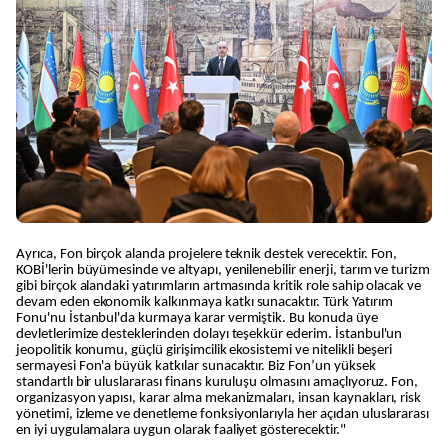
Ayrıca, Fon birçok alanda projelere teknik destek verecektir. Fon,
KOBİ'lerin büyümesinde ve altyapı, yenilenebilir enerji, tarım ve turizm
gibi birçok alandaki yatırımların artmasında kritik role sahip olacak ve
devam eden ekonomik kalkınmaya katkı sunacaktır. Türk Yatırım
Fonu'nu İstanbul'da kurmaya karar vermiştik. Bu konuda üye
devletlerimize desteklerinden dolayı teşekkür ederim. İstanbul'un
jeopolitik konumu, güçlü girişimcilik ekosistemi ve nitelikli beşeri
sermayesi Fon'a büyük katkılar sunacaktır. Biz Fon’un yüksek
standartlı bir uluslararası finans kuruluşu olmasını amaçlıyoruz. Fon,
organizasyon yapısı, karar alma mekanizmaları, insan kaynakları, risk
yönetimi, izleme ve denetleme fonksiyonlarıyla her açıdan uluslararası
en iyi uygulamalara uygun olarak faaliyet gösterecektir."