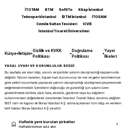
İTOTAM
BTM
SoftITo
Kitap İstanbul
Teknopark İstanbul
İDTM İstanbul
İTOSAM
Cemile Sultan Tesisleri
ICVB
İstanbul Ticaret Üniversitesi
Gizlilik ve KVKK
Doğrulama
Yayın
Künye
•
İletişim
•
•
•
Politikası
Politikası
İlkeleri
YASAL UYARI VE SORUMLULUK REDDİ
Bu sayfada yer alan bilgi, yorum ve içerikler yatırım danışmanlığı kapsamında
değildir. Yatırım kararları, kişisel mali durumunuz ile risk ve getiri tercihlerinize
göre yetkili kurumlarla yapılacak yatırım danışmanlığı sözleşmesi çerçevesinde
değerlendirilmelidir. İçeriklerin doğruluğu ve güncelliği için azami özen
gösterilmekle birlikte, olası hata, eksiklik, gecikme veya bu bilgilerin
kullanımından doğabilecek zararlardan İstanbul Ticaret Odası sorumlu değildir.
BIST isim ve logosu ile Borsa İstanbul A.Ş. adına açıklanan tüm bilgi ve verilerin
telif hakları Borsa İstanbul A.Ş.’ye aittir.
Haftalık yeni kurulan şirketler
Haftalık listeye göz atın