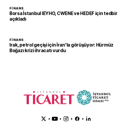
FINANS
Borsa İstanbul IEYHO, CWENE ve HEDEF için tedbir
açıkladı
FINANS
Irak, petrol geçişi için İran’la görüşüyor: Hürmüz
Boğazı krizi ihracatı vurdu
•
•
•
•