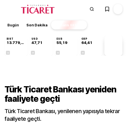
Bugün
Son Dakika
Finans
EKSTRA
BIST
USD
EUR
GBP
13.779,39
47,71
55,19
64,41
PİYASA
VERİLERİ
-0,14%
+0,18%
+0,32%
+0,38%
Finans
Türk Ticaret Bankası yeniden
faaliyete geçti
Türk Ticaret Bankası, yenilenen yapısıyla tekrar
faaliyete geçti.