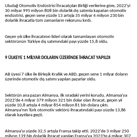
Uludağ Otomotiv Endüstrisi İhracatçıları Birliği verilerine göre, 2022'yi
30 milyar 995 milyon 808 bin dolarlık dış satımla kapatan otomotiv
endüstrisi, geçen sene yüzde 13 artışla 35 milyar 4 milyon 230 bin
dolarlık ihracatla tüm zamanların rekorunu kırdı.
Geçen yılı ülke ihracatının lideri olarak tamamlayan otomotiv
sektörünün Türkiye dış satımındaki payı yüzde 15,8 oldu.
9 ÜLKEYE 1 MİLYAR DOLARIN ÜZERİNDE İHRACAT YAPILDI
AB üyesi 7 ülke ile Birleşik Krallık ve ABD, geçen sene 1 milyar doların
üzerinde otomotiv dış satımı yapılan pazarlar oldu.
Sektörün ana pazarı Almanya, ilk sıradaki yerini korudu. Almanya'ya
2022'de 4 milyar 379 milyon 321 bin dolar olan ihracat, geçen yıl
yüzde 10,8 artışla 4 milyar 854 milyon 81 bin dolara çıktı.
Almanya'nın Türk otomotiv sektörü ihracatındaki payı yüzde 13,86
olarak kayıtlara geçti.
Almanya'yı yüzde 32,5 artışla Fransa takip etti. 2022'de 3 milyar 250
milyon 139 bin dolarlık ihracat yapılan Fransa'ya 2023'te 4 milyar 307