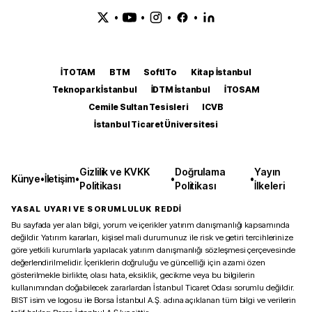
•
•
•
•
İTOTAM
BTM
SoftITo
Kitap İstanbul
Teknopark İstanbul
İDTM İstanbul
İTOSAM
Cemile Sultan Tesisleri
ICVB
İstanbul Ticaret Üniversitesi
Gizlilik ve KVKK
Doğrulama
Yayın
Künye
•
İletişim
•
•
•
Politikası
Politikası
İlkeleri
YASAL UYARI VE SORUMLULUK REDDİ
Bu sayfada yer alan bilgi, yorum ve içerikler yatırım danışmanlığı kapsamında
değildir. Yatırım kararları, kişisel mali durumunuz ile risk ve getiri tercihlerinize
göre yetkili kurumlarla yapılacak yatırım danışmanlığı sözleşmesi çerçevesinde
değerlendirilmelidir. İçeriklerin doğruluğu ve güncelliği için azami özen
gösterilmekle birlikte, olası hata, eksiklik, gecikme veya bu bilgilerin
kullanımından doğabilecek zararlardan İstanbul Ticaret Odası sorumlu değildir.
BIST isim ve logosu ile Borsa İstanbul A.Ş. adına açıklanan tüm bilgi ve verilerin