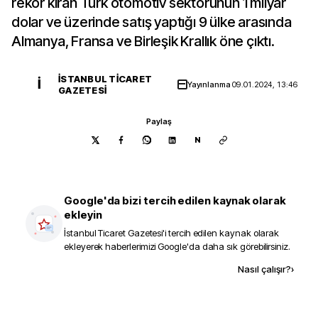
rekor kıran Türk otomotiv sektörünün 1 milyar
dolar ve üzerinde satış yaptığı 9 ülke arasında
Almanya, Fransa ve Birleşik Krallık öne çıktı.
İSTANBUL TICARET
İ
Yayınlanma
09.01.2024, 13:46
GAZETESI
Paylaş
N
Google'da bizi tercih edilen kaynak olarak
ekleyin
İstanbul Ticaret Gazetesi
'i tercih edilen kaynak olarak
ekleyerek haberlerimizi Google'da daha sık görebilirsiniz.
Kaynak ekle
Nasıl çalışır?
›