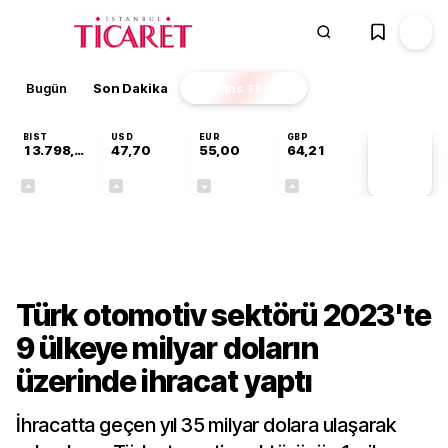
Bugün
Son Dakika
Finans
EKSTRA
BIST
USD
EUR
GBP
13.798,82
47,70
55,00
64,21
PİYASA
VERİLERİ
+0,70%
+0,16%
-0,02%
+0,06%
Sektörel
Türk otomotiv sektörü 2023'te
9 ülkeye milyar doların
üzerinde ihracat yaptı
İhracatta geçen yıl 35 milyar dolara ulaşarak