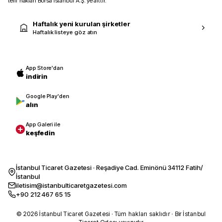
telif hakları Borsa İstanbul A.Ş.’ye aittir.
Haftalık yeni kurulan şirketler
Haftalık listeye göz atın
App Store'dan
indirin
Google Play'den
alın
App Galeri ile
keşfedin
İstanbul Ticaret Gazetesi · Reşadiye Cad. Eminönü 34112 Fatih/
İstanbul
iletisim@istanbulticaretgazetesi.com
+90 212 467 65 15
© 2026 İstanbul Ticaret Gazetesi · Tüm hakları saklıdır · Bir İstanbul