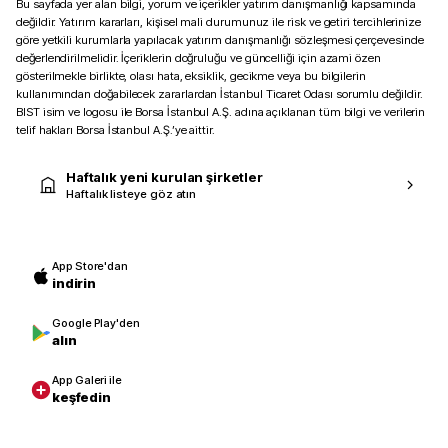
Bu sayfada yer alan bilgi, yorum ve içerikler yatırım danışmanlığı kapsamında
değildir. Yatırım kararları, kişisel mali durumunuz ile risk ve getiri tercihlerinize
göre yetkili kurumlarla yapılacak yatırım danışmanlığı sözleşmesi çerçevesinde
değerlendirilmelidir. İçeriklerin doğruluğu ve güncelliği için azami özen
gösterilmekle birlikte, olası hata, eksiklik, gecikme veya bu bilgilerin
kullanımından doğabilecek zararlardan İstanbul Ticaret Odası sorumlu değildir.
BIST isim ve logosu ile Borsa İstanbul A.Ş. adına açıklanan tüm bilgi ve verilerin
telif hakları Borsa İstanbul A.Ş.’ye aittir.
Haftalık yeni kurulan şirketler
Haftalık listeye göz atın
App Store'dan
indirin
Google Play'den
alın
App Galeri ile
keşfedin