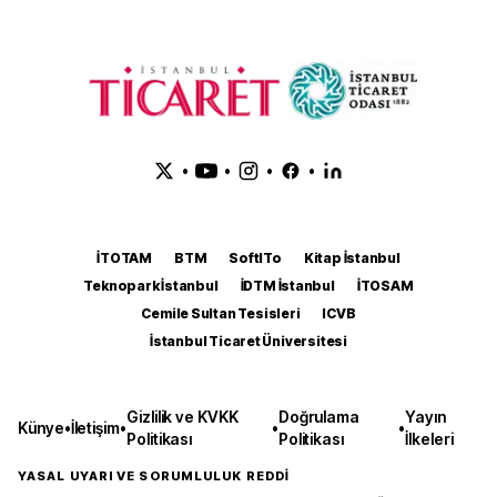
•
•
•
•
İTOTAM
BTM
SoftITo
Kitap İstanbul
Teknopark İstanbul
İDTM İstanbul
İTOSAM
Cemile Sultan Tesisleri
ICVB
İstanbul Ticaret Üniversitesi
Gizlilik ve KVKK
Doğrulama
Yayın
Künye
•
İletişim
•
•
•
Politikası
Politikası
İlkeleri
YASAL UYARI VE SORUMLULUK REDDİ