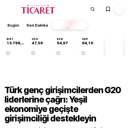
Bugün
Son Dakika
Finans
EKSTRA
BIST
USD
EUR
GBP
13.798,82
47,59
54,97
64,19
PİYASA
VERİLERİ
+0,70%
+0,05%
-0,08%
+0,15%
Gündem
Türk genç girişimcilerden G20
liderlerine çağrı: Yeşil
ekonomiye geçişte
girişimciliği destekleyin