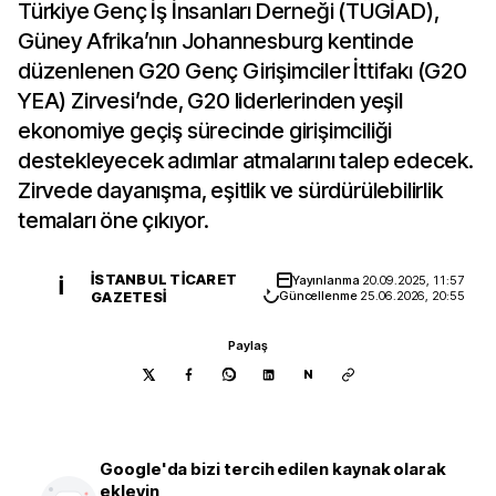
Türkiye Genç İş İnsanları Derneği (TÜGİAD),
Güney Afrika’nın Johannesburg kentinde
düzenlenen G20 Genç Girişimciler İttifakı (G20
YEA) Zirvesi’nde, G20 liderlerinden yeşil
ekonomiye geçiş sürecinde girişimciliği
destekleyecek adımlar atmalarını talep edecek.
Zirvede dayanışma, eşitlik ve sürdürülebilirlik
temaları öne çıkıyor.
İSTANBUL TICARET
Yayınlanma
20.09.2025, 11:57
İ
GAZETESI
Güncellenme
25.06.2026, 20:55
Paylaş
N
Google'da bizi tercih edilen kaynak olarak
ekleyin