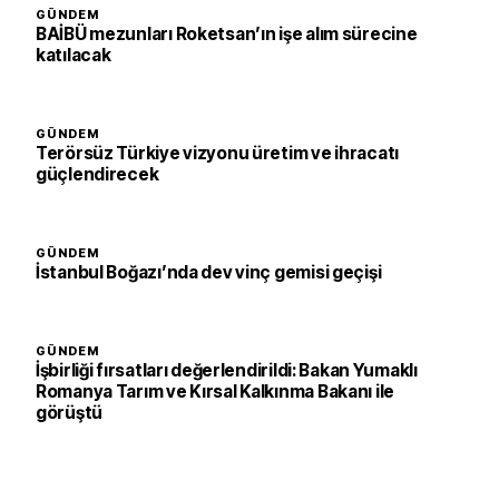
GÜNDEM
BAİBÜ mezunları Roketsan’ın işe alım sürecine
katılacak
GÜNDEM
Terörsüz Türkiye vizyonu üretim ve ihracatı
güçlendirecek
GÜNDEM
İstanbul Boğazı’nda dev vinç gemisi geçişi
GÜNDEM
İşbirliği fırsatları değerlendirildi: Bakan Yumaklı
Romanya Tarım ve Kırsal Kalkınma Bakanı ile
görüştü