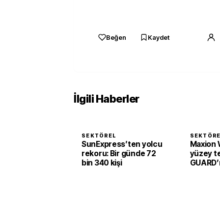
Beğen
Kaydet
İlgili Haberler
SEKTÖREL
SEKTÖR
SunExpress’ten yolcu
Maxion 
rekoru: Bir günde 72
yüzey te
bin 340 kişi
GUARD’ı 