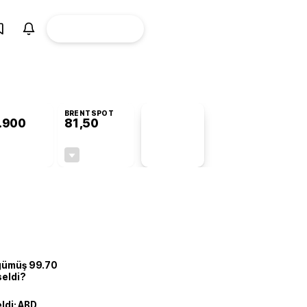
ÜYE
CANLI BORSA
Girişi
BRENTSPOT
.900
81,50
PİYASA
VERİLERİ
+1,06%
-1,55%
+0,00
-1,28
 gümüş 99.70
seldi?
eldi: ABD