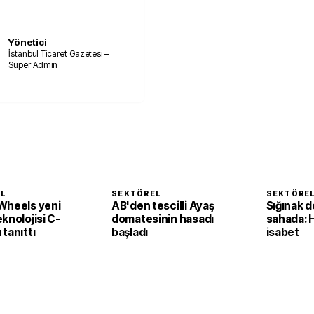
Yönetici
İstanbul Ticaret Gazetesi –
Süper Admin
EL
SEKTÖREL
SEKTÖRE
Wheels yeni
AB'den tescilli Ayaş
Sığınak d
knolojisi C-
domatesinin hasadı
sahada: 
tanıttı
başladı
isabet