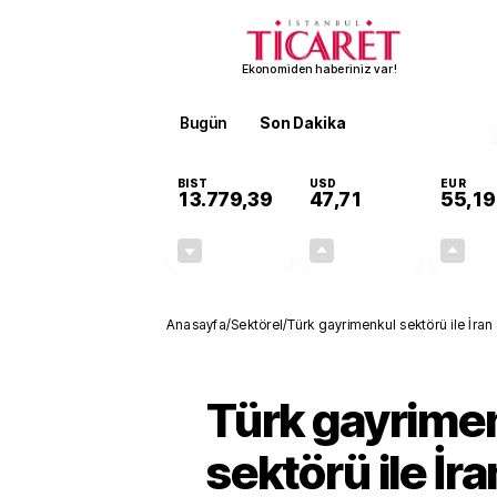
Ekonomiden haberiniz var!
Bugün
Son Dakika
Finans
EKST
BIST
USD
EUR
13.779,39
47,71
55,19
-0,14%
+0,18%
-19,42
0,09
Anasayfa
/
Sektörel
/
Türk gayrimenkul sektörü ile İran
Türk gayrime
sektörü ile İr