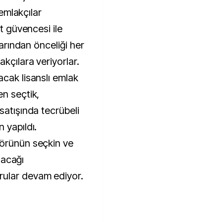
 emlakçılar
et güvencesi ile
larından önceliği her
kçılara veriyorlar.
acak lisanslı emlak
en seçtik,
satışında tecrübeli
 yapıldı.
törünün seçkin ve
ılacağı
ular devam ediyor.