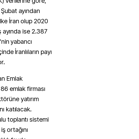
) verilerine göre,
n Şubat ayından
lke İran olup 2020
beş ayında ise 2.387
e’nin yabancı
çinde İranlıların payı
r.
an Emlak
ı 86 emlak firması
törüne yatırım
nı katılacak.
u toplantı sistemi
 iş ortağını