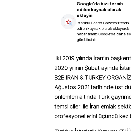
Google'da bizi tercih
edilen kaynak olarak
ekleyin
İstanbul Ticaret Gazetesi
'i tercih
edilen kaynak olarak ekleyerek
haberlerimizi Google'da daha sı
görebilirsiniz.
İlki 2019 yılında İran’ın başkenti Tahran’da, ikincisi
2020 yılının Şubat ayında İst
B2B IRAN & TURKEY ORGANİ
Ağustos 2021 tarihinde üst 
önlemleri altında Türk gayrim
temsilcileri ile İran emlak sekt
profesyonellerini üçüncü kez b