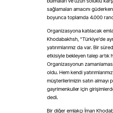
bulmaları ve uzun soluklu karşı
sağlamaları amacını güderke
boyunca toplamda 4.000 rand
Organizasyona katılacak emla
Khodabakhsh, “Türkiye’de a
yatırımlarımız da var. Bir süre
etkisiyle bekleyen talep artık 
Organizasyonun zamanlaması b
oldu. Hem kendi yatırımlarımız
müşterilerimizin satın almayı p
gayrimenkuller için girişimler
dedi.
Bir diğer emlakçı İman Khoda