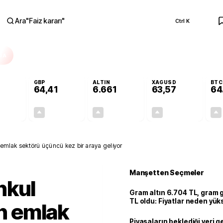
Ara
"
Faiz kararı
"
Ctrl K
RA
GBP
ALTIN
XAGUSD
BTC
64,41
6.661
63,57
64
+0,32%
+0,38%
+2,59%
+3,37%
0,18
0,24
167,96
2,07
 emlak sektörü üçüncü kez bir araya geliyor
Manşetten Seçmeler
nkul
Gram altın 6.704 TL, gram
TL oldu: Fiyatlar neden yük
an emlak
Piyasaların beklediği veri g