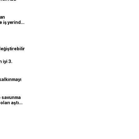
man
e iş yerinde
eğiştirebilir
iyi 3.
kalkınmayı
ne savunma
oları aştı