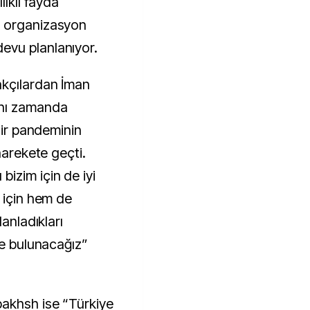
lıklı fayda
n organizasyon
evu planlanıyor.
kçılardan İman
ynı zamanda
dir pandeminin
harekete geçti.
izim için de iyi
 için hem de
lanladıkları
de bulunacağız”
bakhsh ise “Türkiye