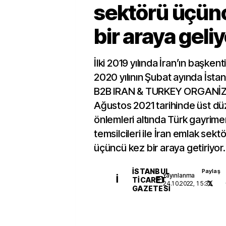
sektörü üçün
bir araya geli
İlki 2019 yılında İran’ın başkent
2020 yılının Şubat ayında İst
B2B IRAN & TURKEY ORGANİ
Ağustos 2021 tarihinde üst d
önlemleri altında Türk gayrime
temsilcileri ile İran emlak sekt
üçüncü kez bir araya getiriyor.
İSTANBUL
Paylaş
Yayınlanma
İ
TICARET
24.10.2022, 15:32
GAZETESI