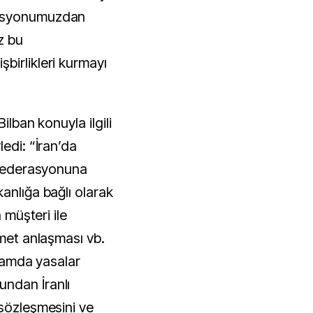
rasyonumuzdan
ız bu
birlikleri kurmayı
ilban konuyla ilgili
ledi: “İran’da
k Federasyonuna
anlığa bağlı olarak
n müşteri ile
zmet anlaşması vb.
nlamda yasalar
ndan İranlı
 sözleşmesini ve