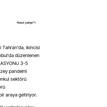
Kaynak ekle
Nasıl çalışır?
›
k
anbul’da düzenlenen
ZASYONU 3-5
düzey pandemi
enkul sektörü
örü
ir araya getiriyor.