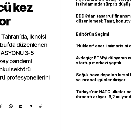
cü kez
istihdamında sürpriz düşüş
yor
BDDK’dan tasarruf finans
düzenlemesi: Taşıt, konut v
limitler değişti
Editörün Seçimi
i Tahran’da, ikincisi
anbul’da düzenlenen
‘Nükleer’ enerji mimarisini d
ZASYONU 3-5
Avdagiç: BTM’yi dünyanın en 
üzey pandemi
startup merkezi yaptık
nkul sektörü
Soğuk hava depoları kırsal 
örü profesyonellerini
ve ihracatı güçlendiriyor
Türkiye'nin NATO ülkeleri
ihracatı artıyor: 6,2 milyar d
milyar doları aştı
N