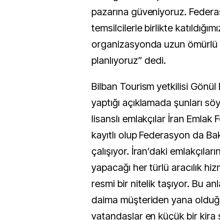
pazarına güveniyoruz. Fede
temsilcilerle birlikte katıldığım
organizasyonda uzun ömürlü iş
planlıyoruz” dedi.
Bilban Tourism yetkilisi Gönül B
yaptığı açıklamada şunları söy
lisanslı emlakçılar İran Emla
kayıtlı olup Federasyon da Bak
çalışıyor. İran’daki emlakçıları
yapacağı her türlü aracılık hi
resmi bir nitelik taşıyor. Bu a
daima müşteriden yana olduğu
vatandaşlar en küçük bir kira