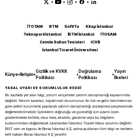
•
•
•
•
İTOTAM
BTM
SoftITo
Kitap İstanbul
Teknopark İstanbul
İDTM İstanbul
İTOSAM
Cemile Sultan Tesisleri
ICVB
İstanbul Ticaret Üniversitesi
Gizlilik ve KVKK
Doğrulama
Yayın
Künye
•
İletişim
•
•
•
Politikası
Politikası
İlkeleri
YASAL UYARI VE SORUMLULUK REDDİ
Bu sayfada yer alan bilgi, yorum ve içerikler yatırım danışmanlığı kapsamında
değildir. Yatırım kararları, kişisel mali durumunuz ile risk ve getiri tercihlerinize
göre yetkili kurumlarla yapılacak yatırım danışmanlığı sözleşmesi çerçevesinde
değerlendirilmelidir. İçeriklerin doğruluğu ve güncelliği için azami özen
gösterilmekle birlikte, olası hata, eksiklik, gecikme veya bu bilgilerin
kullanımından doğabilecek zararlardan İstanbul Ticaret Odası sorumlu değildir.
BIST isim ve logosu ile Borsa İstanbul A.Ş. adına açıklanan tüm bilgi ve verilerin
telif hakları Borsa İstanbul A.Ş.’ye aittir.