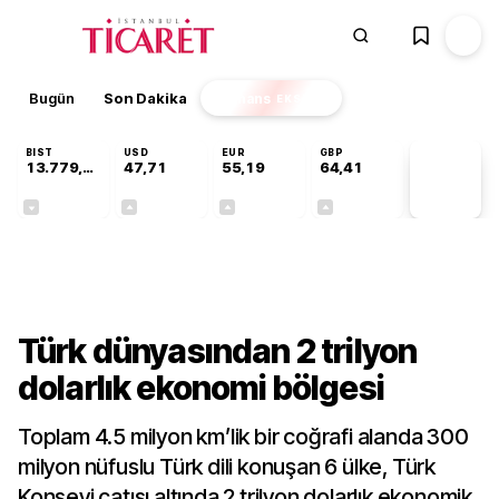
Bugün
Son Dakika
Finans
EKSTRA
BIST
USD
EUR
GBP
13.779,39
47,71
55,19
64,41
PİYASA
VERİLERİ
-0,14%
+0,18%
+0,32%
+0,38%
Gündem
Türk dünyasından 2 trilyon
dolarlık ekonomi bölgesi
Toplam 4.5 milyon km’lik bir coğrafi alanda 300
milyon nüfuslu Türk dili konuşan 6 ülke, Türk
Konseyi çatısı altında 2 trilyon dolarlık ekonomik