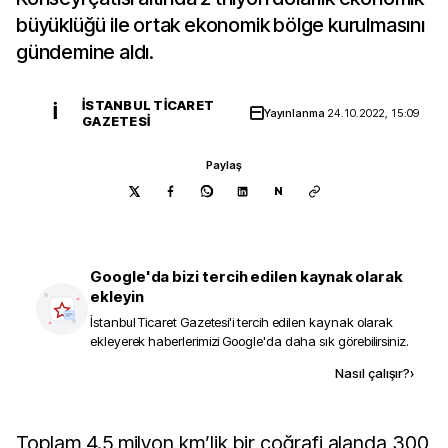
büyüklüğü ile ortak ekonomik bölge kurulmasını
gündemine aldı.
İSTANBUL TICARET
İ
Yayınlanma
24.10.2022, 15:09
GAZETESI
Paylaş
N
Google'da bizi tercih edilen kaynak olarak
ekleyin
İstanbul Ticaret Gazetesi
'i tercih edilen kaynak olarak
ekleyerek haberlerimizi Google'da daha sık görebilirsiniz.
Kaynak ekle
Nasıl çalışır?
›
Toplam 4.5 milyon km’lik bir coğrafi alanda 300