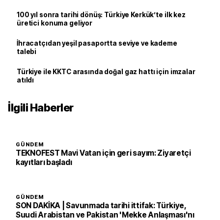
100 yıl sonra tarihi dönüş: Türkiye Kerkük’te ilk kez
üretici konuma geliyor
İhracatçıdan yeşil pasaportta seviye ve kademe
talebi
Türkiye ile KKTC arasında doğal gaz hattı için imzalar
atıldı
İlgili Haberler
GÜNDEM
TEKNOFEST Mavi Vatan için geri sayım: Ziyaretçi
kayıtları başladı
GÜNDEM
SON DAKİKA | Savunmada tarihi ittifak: Türkiye,
Suudi Arabistan ve Pakistan 'Mekke Anlaşması'nı