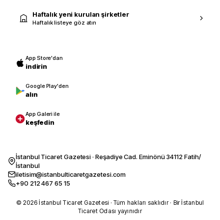
Haftalık yeni kurulan şirketler
Haftalık listeye göz atın
App Store'dan
indirin
Google Play'den
alın
App Galeri ile
keşfedin
İstanbul Ticaret Gazetesi · Reşadiye Cad. Eminönü 34112 Fatih/
İstanbul
iletisim@istanbulticaretgazetesi.com
+90 212 467 65 15
© 2026 İstanbul Ticaret Gazetesi · Tüm hakları saklıdır · Bir İstanbul
Ticaret Odası yayınıdır