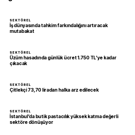
SEKTÖREL
İş dünyasında tahkim farkındalığını artıracak
mutabakat
SEKTÖREL
Üzüm hasadında günlük ücret 1.750 TL’ye kadar
çıkacak
SEKTÖREL
Çitlekçi 73,70 liradan halka arz edilecek
SEKTÖREL
İstanbul’da butik pastacılık yüksek katma değerli
sektöre dönüşüyor