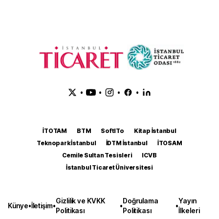
•
•
•
•
İTOTAM
BTM
SoftITo
Kitap İstanbul
Teknopark İstanbul
İDTM İstanbul
İTOSAM
Cemile Sultan Tesisleri
ICVB
İstanbul Ticaret Üniversitesi
Gizlilik ve KVKK
Doğrulama
Yayın
Künye
•
İletişim
•
•
•
Politikası
Politikası
İlkeleri