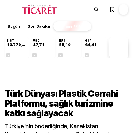
Bugün
Son Dakika
Finans
EKSTRA
BIST
USD
EUR
GBP
13.779,39
47,71
55,19
64,41
PİYASA
VERİLERİ
-0,14%
+0,18%
+0,32%
+0,38%
Sektörel
Türk Dünyası Plastik Cerrahi
Platformu, sağlık turizmine
katkı sağlayacak
Türkiye'nin önderliğinde, Kazakistan,