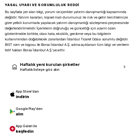
YASAL UYARI VE SORUMLULUK REDDİ
Bu sayfada yer alan bilgi, yorum ve içerikler yatırım danışmanlığı kapsamında
değildir. Yatırım kararları, kişisel mali durumunuz ile risk ve getiri tercihlerinize
göre yetkili kurumlarla yapılacak yatırım danışmanlığı sözleşmesi çerçevesinde
değerlendirilmelidir. İçeriklerin doğruluğu ve güncelliği için azami özen
gösterilmekle birlikte, olası hata, eksiklik, gecikme veya bu bilgilerin
kullanımından doğabilecek zararlardan İstanbul Ticaret Odası sorumlu değildir.
BIST isim ve logosu ile Borsa İstanbul A.Ş. adına açıklanan tüm bilgi ve verilerin
telif hakları Borsa İstanbul A.Ş.’ye aittir.
Haftalık yeni kurulan şirketler
Haftalık listeye göz atın
App Store'dan
indirin
Google Play'den
alın
App Galeri ile
keşfedin