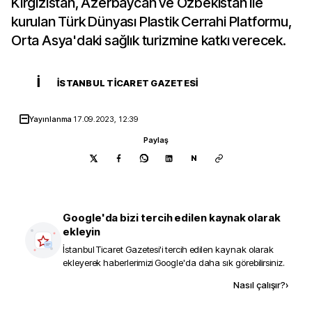
Kırgızistan, Azerbaycan ve Özbekistan ile
kurulan Türk Dünyası Plastik Cerrahi Platformu,
Orta Asya'daki sağlık turizmine katkı verecek.
İ
İSTANBUL TICARET GAZETESI
Yayınlanma
17.09.2023, 12:39
Paylaş
N
Google'da bizi tercih edilen kaynak olarak
ekleyin
İstanbul Ticaret Gazetesi
'i tercih edilen kaynak olarak
ekleyerek haberlerimizi Google'da daha sık görebilirsiniz.
Kaynak ekle
Nasıl çalışır?
›