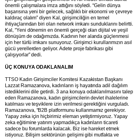
önemli çalışmalara imza attığını söyledi. “Gelin dünya
başarısına yeni bir gelecek, sağlıklı bir ekonomi ve çevreye
kaldıraç olalım” diyen Kal, girişimciliğin en temel
ihtiyaçlarından biri olan network imkanı sunduklarını belirtti.
Kal, “Yeni dönemin en önemli gerçeği olan dijital ve yeşil
dönüşüm de odağımızda. Kadının her alanda güçlenmesi
için her türlü imkanı sunuyoruz. Girişimci kurullarımızın asıl
gücü yerellerden geliyor. Adete proje fabrikası gibi
çalışıyorlar” dedi.
ÜÇ KONUYA ODAKLANALIM
TTSO Kadın Girişimciler Komitesi Kazakistan Başkanı
Lazzat Ramazanova, kadınların iş hayatında adil dağılım
istediklerini dile getirdi. 3 ana konuya odaklanılmasını talep
eden Ramazanova, kadın girişimcilerin devlet ihalelerine
katılması ve teşviklere izin verilmesi gerektiğini vurguladı.
Ramazanova, “B2B platformunu kullanmamız gerekiyor.
Yapay zeka için hiçbirimiz eleman yetiştirmiyoruz. Yapay
zeka eğitimine yatırım yapmadıkça kadınların ticareti
sadece bu forumlarda kalacak. Biz ise hareket etmek
istiyoruz. Bilişim sektörünün gelişimi gibi mutfakta ve