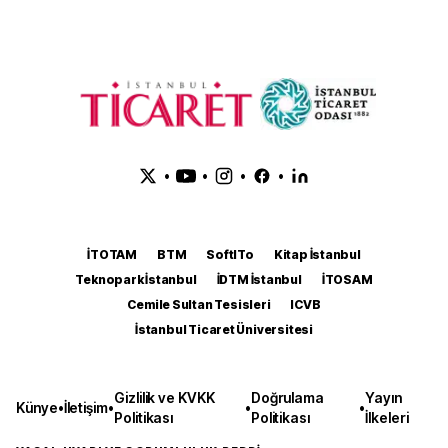
•
•
•
•
İTOTAM
BTM
SoftITo
Kitap İstanbul
Teknopark İstanbul
İDTM İstanbul
İTOSAM
Cemile Sultan Tesisleri
ICVB
İstanbul Ticaret Üniversitesi
Gizlilik ve KVKK
Doğrulama
Yayın
Künye
•
İletişim
•
•
•
Politikası
Politikası
İlkeleri