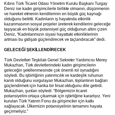
Kıbrıs Türk Ticaret Odası Yönetim Kurulu Başkanı Turgay
Deniz ise kadın girişimcilerle birlikte olmanın, düşünmenin
ve hareket etmenin kendilerinin en büyük güç kaynağı
olduğunu belirtti. Kadınların iş hayatında etkinlik
kazanmasının sosyal projeler üreterek kendilerini geleceğe
taşıyacak en büyük potansiyel güç olduğunun altını çizen
Deniz, “Kadınlarımızın siyasi hayattaki etkinliklerinin
artması bu gidişatı güçlendirecek ve taçlandıracak” dedi.
GELECEĞİ ŞEKİLLENDİRECEK
Türk Devletleri Teşkilatı Genel Sekreter Yardımcısı Merey
Mukazhan, Türk devletlerindeki kadın girişimcilerin
geleceğin şekillenmesinde çok önemli rol oynadığını
söyledi. Bu işbirliğinin yatırımcılık ve kardeşlik ruhunun
kanıtı olduğunu vurgulayan Mukazhan, toplantının bağları
güçlendirmek için harika bir fırsat olduğunu dile getirdi.
Mukazhan, şunları söyledi: “Bölgemizin ticaret
potansiyelini ortaya çıkarmak için işbirliğine kararlıyız. Yeni
kurulan Türk Yatırım Fonu da girişimciler için katkı
sağlayacak. Ülkemizin potansiyelinin tamamını hayata
geçirmeliyiz.”