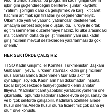
Nodira Shotursunova, bu programın kadın girişimcilerin
işbirliğini güçlendireceğini belirterek, şunları kaydetti:
”Yatırım işbirliğini daha da geliştirmek ve karşılık ticaret
hacmini artırmak için fırsatları iyi değerlendirmeliyiz.
Ülkemizde yerli ve yabancı yatırımcıları desteklemek
amacıyla serbest bölgeler oluşturuldu. Türkiye ile ortak
eğitim seminerleri düzenlemeye hazırız. İki ülke arasındaki
mal ticaretinin daha da geliştirilmesinin yanı sıra kadın
girişimcilerin mevcut desteklerden yararlanması da çok
önemli.”
HER SEKTÖRDE ÇALIŞIRIZ
TTSO Kadın Girişimciler Komitesi Türkmenistan Başkanı
Gulbahar Illiyeva, Türkmenistan’daki kadın girişimcilerin
uluslararası alanda düzenlenen fuarlarda aktif rol
oynadığını söyledi. Kadınların halı dokumadan inşaata
kadar birçok sektörde faaliyet gösterdiklerini anlatan
Illiyeva, “Kadınlar ticaret yapabilir, yaratıcılık yönlerini öne
çıkarabilir. Toplumda kadınlar sadece evde değil, sanayide
ve birçok sektörde çalışabilir. Kadınlara özellikle ailede
huzur dilerim. Ailede huzur olursa ticaretimiz çok daha iyi
olur” diye konuştu.