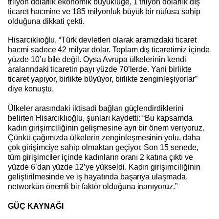
trilyon dolarlık ekonomik büyüklüğe, 1 trilyon dolarlık dış
ticaret hacmine ve 185 milyonluk büyük bir nüfusa sahip
olduğuna dikkati çekti.
Hisarcıklıoğlu, “Türk devletleri olarak aramızdaki ticaret
hacmi sadece 42 milyar dolar. Toplam dış ticaretimiz içinde
yüzde 10’u bile değil. Oysa Avrupa ülkelerinin kendi
aralarındaki ticaretin payı yüzde 70’lerde. Yani birlikte
ticaret yapıyor, birlikte büyüyor, birlikte zenginleşiyorlar”
diye konuştu.
Ülkeler arasındaki iktisadi bağları güçlendirdiklerini
belirten Hisarcıklıoğlu, şunları kaydetti: “Bu kapsamda
kadın girişimciliğinin gelişmesine ayrı bir önem veriyoruz.
Çünkü çağımızda ülkelerin zenginleşmesinin yolu, daha
çok girişimciye sahip olmaktan geçiyor. Son 15 senede,
tüm girişimciler içinde kadınların oranı 2 katına çıktı ve
yüzde 6’dan yüzde 12’ye yükseldi. Kadın girişimciliğinin
geliştirilmesinde ve iş hayatında başarıya ulaşmada,
networkün önemli bir faktör olduğuna inanıyoruz.”
GÜÇ KAYNAĞI