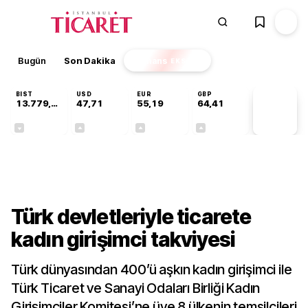
Bugün
Son Dakika
Finans
EKSTRA
BIST
USD
EUR
GBP
13.779,39
47,71
55,19
64,41
PİYASA
VERİLERİ
-0,14%
+0,18%
+0,32%
+0,38%
Gündem
Türk devletleriyle ticarete
kadın girişimci takviyesi
Türk dünyasından 400’ü aşkın kadın girişimci ile
Türk Ticaret ve Sanayi Odaları Birliği Kadın
Girişimciler Komitesi’ne üye 8 ülkenin temsilcileri