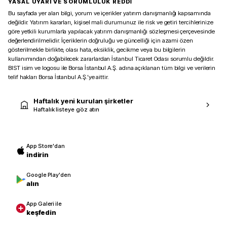
YASAL UYARI VE SORUMLULUK REDDİ
Bu sayfada yer alan bilgi, yorum ve içerikler yatırım danışmanlığı kapsamında
değildir. Yatırım kararları, kişisel mali durumunuz ile risk ve getiri tercihlerinize
göre yetkili kurumlarla yapılacak yatırım danışmanlığı sözleşmesi çerçevesinde
değerlendirilmelidir. İçeriklerin doğruluğu ve güncelliği için azami özen
gösterilmekle birlikte, olası hata, eksiklik, gecikme veya bu bilgilerin
kullanımından doğabilecek zararlardan İstanbul Ticaret Odası sorumlu değildir.
BIST isim ve logosu ile Borsa İstanbul A.Ş. adına açıklanan tüm bilgi ve verilerin
telif hakları Borsa İstanbul A.Ş.’ye aittir.
Haftalık yeni kurulan şirketler
Haftalık listeye göz atın
App Store'dan
indirin
Google Play'den
alın
App Galeri ile
keşfedin