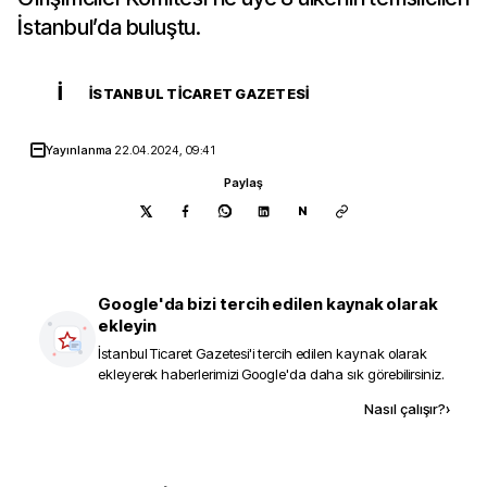
İstanbul’da buluştu.
İ
İSTANBUL TICARET GAZETESI
Yayınlanma
22.04.2024, 09:41
Paylaş
N
Google'da bizi tercih edilen kaynak olarak
ekleyin
İstanbul Ticaret Gazetesi
'i tercih edilen kaynak olarak
ekleyerek haberlerimizi Google'da daha sık görebilirsiniz.
Kaynak ekle
Nasıl çalışır?
›