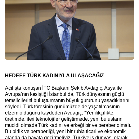
HEDEFE TÜRK KADINIYLA ULAŞACAĞIZ
Açılışta konuşan İTO Başkanı Şekib Avdagiç, Asya ile
Avrupa’nın kesiştiği İstanbul’da, Türk dünyasının güçlü
temsilcilerini buluşturmanın büyük gururunu yaşadıklarını
söyledi. Türk töresinin günümüzde de yaşatılmasının
elzem olduğunu kaydeden Avdagiç, “Yenilikçilikte,
üretimde, ileri teknolojiler geliştirmede, yeni buluşların
mucidi olmada Türk kadını ve erkeği bir ve beraber olmalı.
Bu birlik ve beraberliği, yeni bir ruhla ticari ve ekonomik
alanda da hayata geçirmeliyiz. Türkiye iş dünyası olarak,