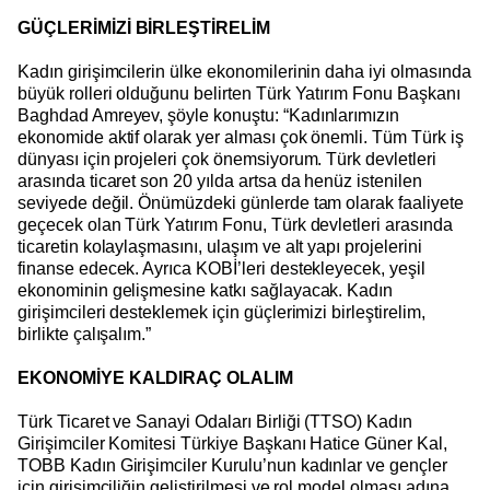
GÜÇLERİMİZİ BİRLEŞTİRELİM
Kadın girişimcilerin ülke ekonomilerinin daha iyi olmasında
büyük rolleri olduğunu belirten Türk Yatırım Fonu Başkanı
Baghdad Amreyev, şöyle konuştu: “Kadınlarımızın
ekonomide aktif olarak yer alması çok önemli. Tüm Türk iş
dünyası için projeleri çok önemsiyorum. Türk devletleri
arasında ticaret son 20 yılda artsa da henüz istenilen
seviyede değil. Önümüzdeki günlerde tam olarak faaliyete
geçecek olan Türk Yatırım Fonu, Türk devletleri arasında
ticaretin kolaylaşmasını, ulaşım ve alt yapı projelerini
finanse edecek. Ayrıca KOBİ’leri destekleyecek, yeşil
ekonominin gelişmesine katkı sağlayacak. Kadın
girişimcileri desteklemek için güçlerimizi birleştirelim,
birlikte çalışalım.”
EKONOMİYE KALDIRAÇ OLALIM
Türk Ticaret ve Sanayi Odaları Birliği (TTSO) Kadın
Girişimciler Komitesi Türkiye Başkanı Hatice Güner Kal,
TOBB Kadın Girişimciler Kurulu’nun kadınlar ve gençler
için girişimciliğin geliştirilmesi ve rol model olması adına