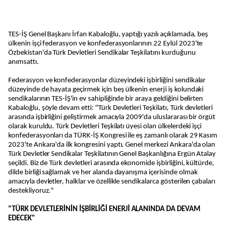
TES-İŞ Genel Başkanı İrfan Kabaloğlu, yaptığı yazılı açıklamada, beş
ülkenin işçi federasyon ve konfederasyonlarının 22 Eylül 2023'te
Özbekistan'da Türk Devletleri Sendikalar Teşkilatını kurduğunu
anımsattı.
Federasyon ve konfederasyonlar düzeyindeki işbirliğini sendikalar
düzeyinde de hayata geçirmek için beş ülkenin enerji iş kolundaki
sendikalarının TES-İŞ'in ev sahipliğinde bir araya geldiğini belirten
Kabaloğlu, şöyle devam etti: "Türk Devletleri Teşkilatı, Türk devletleri
arasında işbirliğini geliştirmek amacıyla 2009'da uluslararası bir örgüt
olarak kuruldu. Türk Devletleri Teşkilatı üyesi olan ülkelerdeki işçi
konfederasyonları da TÜRK-İŞ Kongresi ile eş zamanlı olarak 29 Kasım
2023'te Ankara'da ilk kongresini yaptı. Genel merkezi Ankara'da olan
Türk Devletler Sendikalar Teşkilatının Genel Başkanlığına Ergün Atalay
seçildi. Biz de Türk devletleri arasında ekonomide işbirliğini, kültürde,
dilde birliği sağlamak ve her alanda dayanışma içerisinde olmak
amacıyla devletler, halklar ve özellikle sendikalarca gösterilen çabaları
destekliyoruz."
"TÜRK DEVLETLERİNİN İŞBİRLİĞİ ENERJİ ALANINDA DA DEVAM
EDECEK"