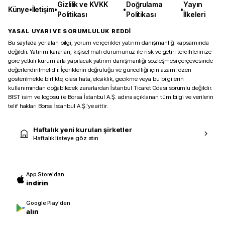
Gizlilik ve KVKK
Doğrulama
Yayın
Künye
•
İletişim
•
•
•
Politikası
Politikası
İlkeleri
YASAL UYARI VE SORUMLULUK REDDİ
Bu sayfada yer alan bilgi, yorum ve içerikler yatırım danışmanlığı kapsamında
değildir. Yatırım kararları, kişisel mali durumunuz ile risk ve getiri tercihlerinize
göre yetkili kurumlarla yapılacak yatırım danışmanlığı sözleşmesi çerçevesinde
değerlendirilmelidir. İçeriklerin doğruluğu ve güncelliği için azami özen
gösterilmekle birlikte, olası hata, eksiklik, gecikme veya bu bilgilerin
kullanımından doğabilecek zararlardan İstanbul Ticaret Odası sorumlu değildir.
BIST isim ve logosu ile Borsa İstanbul A.Ş. adına açıklanan tüm bilgi ve verilerin
telif hakları Borsa İstanbul A.Ş.’ye aittir.
Haftalık yeni kurulan şirketler
Haftalık listeye göz atın
App Store'dan
indirin
Google Play'den
alın