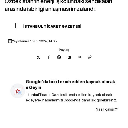
Özbekistan'ın enerji iş kolundaki sendikaları
arasında işbirliği anlaşması imzalandı.
İ
İSTANBUL TICARET GAZETESI
Yayınlanma
15.05.2024, 14:08
Paylaş
N
Google'da bizi tercih edilen kaynak olarak
ekleyin
İstanbul Ticaret Gazetesi
'i tercih edilen kaynak olarak
ekleyerek haberlerimizi Google'da daha sık görebilirsiniz.
Kaynak ekle
Nasıl çalışır?
›