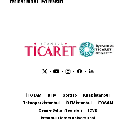
rafinerisine İHA'lı saldırı
•
•
•
•
İTOTAM
BTM
SoftITo
Kitap İstanbul
Teknopark İstanbul
İDTM İstanbul
İTOSAM
Cemile Sultan Tesisleri
ICVB
İstanbul Ticaret Üniversitesi