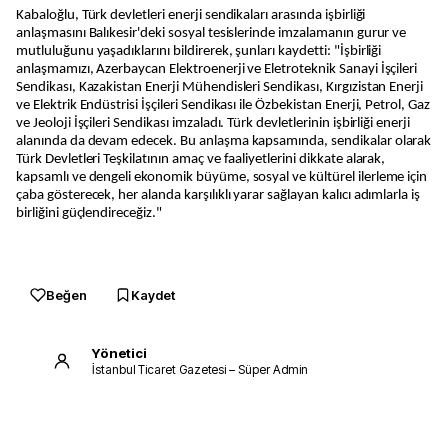
Kabaloğlu, Türk devletleri enerji sendikaları arasında işbirliği
anlaşmasını Balıkesir'deki sosyal tesislerinde imzalamanın gurur ve
mutluluğunu yaşadıklarını bildirerek, şunları kaydetti: "İşbirliği
anlaşmamızı, Azerbaycan Elektroenerji ve Eletroteknik Sanayi İşçileri
Sendikası, Kazakistan Enerji Mühendisleri Sendikası, Kırgızistan Enerji
ve Elektrik Endüstrisi İşçileri Sendikası ile Özbekistan Enerji, Petrol, Gaz
ve Jeoloji İşçileri Sendikası imzaladı. Türk devletlerinin işbirliği enerji
alanında da devam edecek. Bu anlaşma kapsamında, sendikalar olarak
Türk Devletleri Teşkilatının amaç ve faaliyetlerini dikkate alarak,
kapsamlı ve dengeli ekonomik büyüme, sosyal ve kültürel ilerleme için
çaba gösterecek, her alanda karşılıklı yarar sağlayan kalıcı adımlarla iş
birliğini güçlendireceğiz."
Beğen
Kaydet
Yönetici
İstanbul Ticaret Gazetesi – Süper Admin