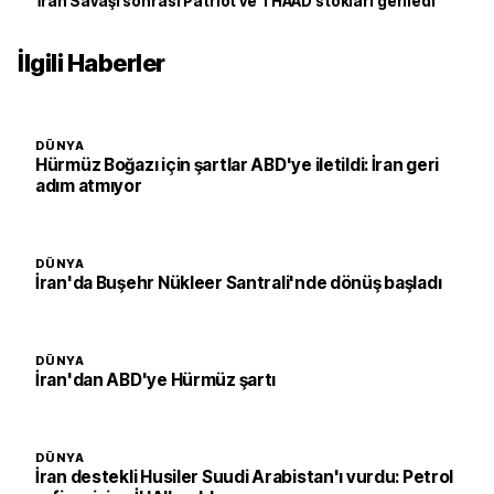
İran Savaşı sonrası Patriot ve THAAD stokları geriledi
İlgili Haberler
DÜNYA
Hürmüz Boğazı için şartlar ABD'ye iletildi: İran geri
adım atmıyor
DÜNYA
İran'da Buşehr Nükleer Santrali'nde dönüş başladı
DÜNYA
İran'dan ABD'ye Hürmüz şartı
DÜNYA
İran destekli Husiler Suudi Arabistan'ı vurdu: Petrol