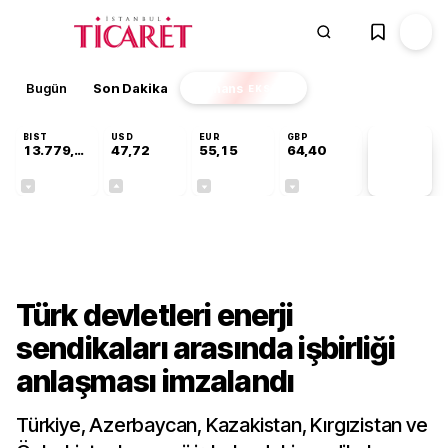
Bugün
Son Dakika
Finans
EKSTRA
BIST
USD
EUR
GBP
13.779,39
47,72
55,15
64,40
PİYASA
VERİLERİ
-0,14%
+0,01%
-0,07%
-0,03%
Dünya
Türk devletleri enerji
sendikaları arasında işbirliği
anlaşması imzalandı
Türkiye, Azerbaycan, Kazakistan, Kırgızistan ve