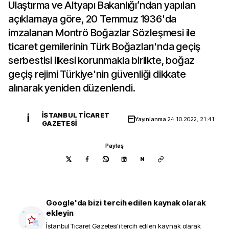
Ulaştırma ve Altyapı Bakanlığı’ndan yapılan
açıklamaya göre, 20 Temmuz 1936'da
imzalanan Montrö Boğazlar Sözleşmesi ile
ticaret gemilerinin Türk Boğazları'nda geçiş
serbestisi ilkesi korunmakla birlikte, boğaz
geçiş rejimi Türkiye'nin güvenliği dikkate
alınarak yeniden düzenlendi.
İSTANBUL TICARET
İ
Yayınlanma
24.10.2022, 21:41
GAZETESI
Paylaş
N
Google'da bizi tercih edilen kaynak olarak
ekleyin
İstanbul Ticaret Gazetesi
'i tercih edilen kaynak olarak