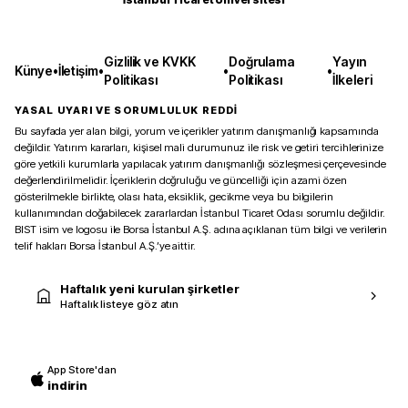
Gizlilik ve KVKK
Doğrulama
Yayın
Künye
•
İletişim
•
•
•
Politikası
Politikası
İlkeleri
YASAL UYARI VE SORUMLULUK REDDİ
Bu sayfada yer alan bilgi, yorum ve içerikler yatırım danışmanlığı kapsamında
değildir. Yatırım kararları, kişisel mali durumunuz ile risk ve getiri tercihlerinize
göre yetkili kurumlarla yapılacak yatırım danışmanlığı sözleşmesi çerçevesinde
değerlendirilmelidir. İçeriklerin doğruluğu ve güncelliği için azami özen
gösterilmekle birlikte, olası hata, eksiklik, gecikme veya bu bilgilerin
kullanımından doğabilecek zararlardan İstanbul Ticaret Odası sorumlu değildir.
BIST isim ve logosu ile Borsa İstanbul A.Ş. adına açıklanan tüm bilgi ve verilerin
telif hakları Borsa İstanbul A.Ş.’ye aittir.
Haftalık yeni kurulan şirketler
Haftalık listeye göz atın
App Store'dan
indirin