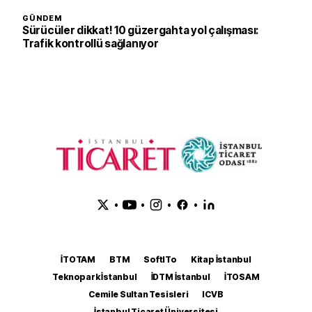
GÜNDEM
Sürücüler dikkat! 10 güzergahta yol çalışması:
Trafik kontrollü sağlanıyor
•
•
•
•
İTOTAM
BTM
SoftITo
Kitap İstanbul
Teknopark İstanbul
İDTM İstanbul
İTOSAM
Cemile Sultan Tesisleri
ICVB
İstanbul Ticaret Üniversitesi