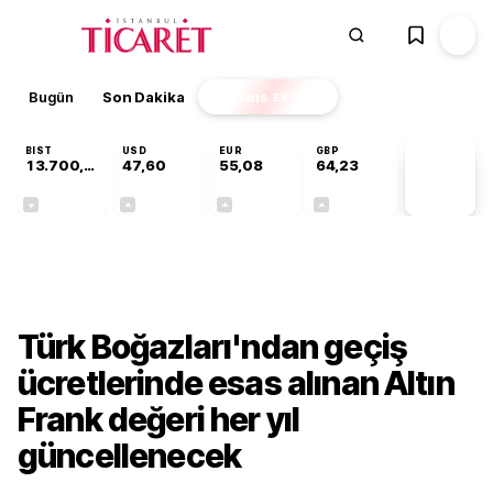
Bugün
Son Dakika
Finans
EKSTRA
BIST
USD
EUR
GBP
13.700,08
47,60
55,08
64,23
PİYASA
VERİLERİ
-0,02%
+0,06%
+0,12%
+0,21%
Gündem
Türk Boğazları'ndan geçiş
ücretlerinde esas alınan Altın
Frank değeri her yıl
güncellenecek