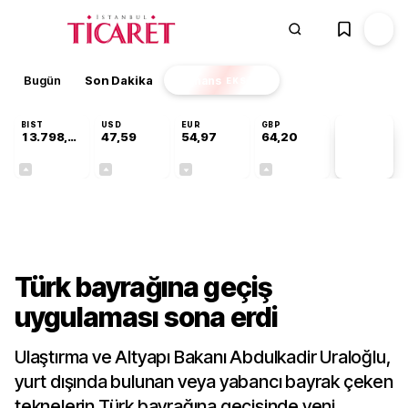
Bugün
Son Dakika
Finans
EKSTRA
BIST
USD
EUR
GBP
13.798,82
47,59
54,97
64,20
PİYASA
VERİLERİ
+0,70%
+0,05%
-0,07%
+0,15%
Gündem
Türk bayrağına geçiş
uygulaması sona erdi
Ulaştırma ve Altyapı Bakanı Abdulkadir Uraloğlu,
yurt dışında bulunan veya yabancı bayrak çeken
teknelerin Türk bayrağına geçişinde yeni