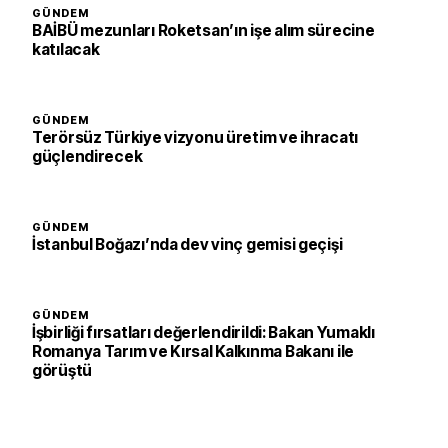
GÜNDEM
BAİBÜ mezunları Roketsan’ın işe alım sürecine
katılacak
GÜNDEM
Terörsüz Türkiye vizyonu üretim ve ihracatı
güçlendirecek
GÜNDEM
İstanbul Boğazı’nda dev vinç gemisi geçişi
GÜNDEM
İşbirliği fırsatları değerlendirildi: Bakan Yumaklı
Romanya Tarım ve Kırsal Kalkınma Bakanı ile
görüştü