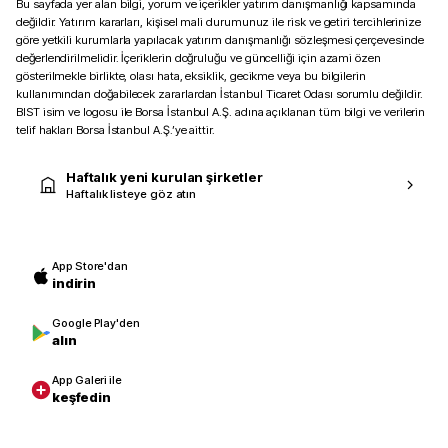
Bu sayfada yer alan bilgi, yorum ve içerikler yatırım danışmanlığı kapsamında
değildir. Yatırım kararları, kişisel mali durumunuz ile risk ve getiri tercihlerinize
göre yetkili kurumlarla yapılacak yatırım danışmanlığı sözleşmesi çerçevesinde
değerlendirilmelidir. İçeriklerin doğruluğu ve güncelliği için azami özen
gösterilmekle birlikte, olası hata, eksiklik, gecikme veya bu bilgilerin
kullanımından doğabilecek zararlardan İstanbul Ticaret Odası sorumlu değildir.
BIST isim ve logosu ile Borsa İstanbul A.Ş. adına açıklanan tüm bilgi ve verilerin
telif hakları Borsa İstanbul A.Ş.’ye aittir.
Haftalık yeni kurulan şirketler
Haftalık listeye göz atın
App Store'dan
indirin
Google Play'den
alın
App Galeri ile
keşfedin