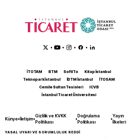
•
•
•
•
İTOTAM
BTM
SoftITo
Kitap İstanbul
Teknopark İstanbul
İDTM İstanbul
İTOSAM
Cemile Sultan Tesisleri
ICVB
İstanbul Ticaret Üniversitesi
Gizlilik ve KVKK
Doğrulama
Yayın
Künye
•
İletişim
•
•
•
Politikası
Politikası
İlkeleri
YASAL UYARI VE SORUMLULUK REDDİ