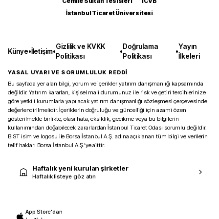
Cemile Sultan Tesisleri
ICVB
İstanbul Ticaret Üniversitesi
Gizlilik ve KVKK
Doğrulama
Yayın
Künye
•
İletişim
•
•
•
Politikası
Politikası
İlkeleri
YASAL UYARI VE SORUMLULUK REDDİ
Bu sayfada yer alan bilgi, yorum ve içerikler yatırım danışmanlığı kapsamında
değildir. Yatırım kararları, kişisel mali durumunuz ile risk ve getiri tercihlerinize
göre yetkili kurumlarla yapılacak yatırım danışmanlığı sözleşmesi çerçevesinde
değerlendirilmelidir. İçeriklerin doğruluğu ve güncelliği için azami özen
gösterilmekle birlikte, olası hata, eksiklik, gecikme veya bu bilgilerin
kullanımından doğabilecek zararlardan İstanbul Ticaret Odası sorumlu değildir.
BIST isim ve logosu ile Borsa İstanbul A.Ş. adına açıklanan tüm bilgi ve verilerin
telif hakları Borsa İstanbul A.Ş.’ye aittir.
Haftalık yeni kurulan şirketler
Haftalık listeye göz atın
App Store'dan