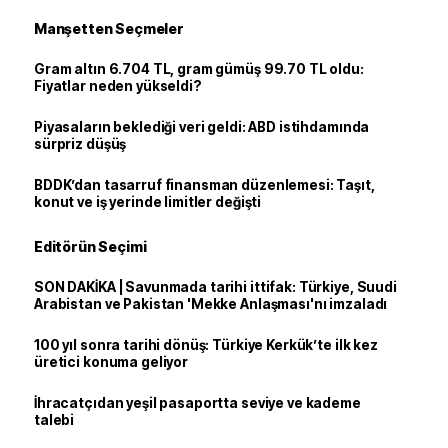
Manşetten Seçmeler
Gram altın 6.704 TL, gram gümüş 99.70 TL oldu:
Fiyatlar neden yükseldi?
Piyasaların beklediği veri geldi: ABD istihdamında
sürpriz düşüş
BDDK’dan tasarruf finansman düzenlemesi: Taşıt,
konut ve iş yerinde limitler değişti
Editörün Seçimi
SON DAKİKA | Savunmada tarihi ittifak: Türkiye, Suudi
Arabistan ve Pakistan 'Mekke Anlaşması'nı imzaladı
100 yıl sonra tarihi dönüş: Türkiye Kerkük’te ilk kez
üretici konuma geliyor
İhracatçıdan yeşil pasaportta seviye ve kademe
talebi