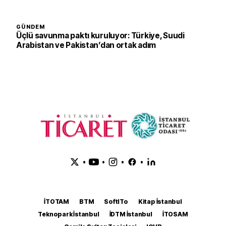
GÜNDEM
Üçlü savunma paktı kuruluyor: Türkiye, Suudi
Arabistan ve Pakistan’dan ortak adım
•
•
•
•
İTOTAM
BTM
SoftITo
Kitap İstanbul
Teknopark İstanbul
İDTM İstanbul
İTOSAM