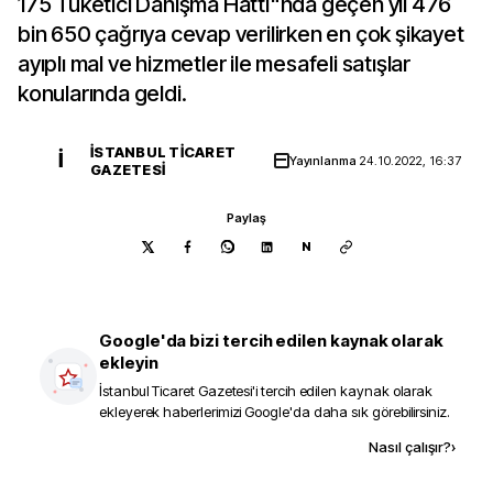
175 Tüketici Danışma Hattı"nda geçen yıl 476
bin 650 çağrıya cevap verilirken en çok şikayet
ayıplı mal ve hizmetler ile mesafeli satışlar
konularında geldi.
İSTANBUL TICARET
İ
Yayınlanma
24.10.2022, 16:37
GAZETESI
Paylaş
N
Google'da bizi tercih edilen kaynak olarak
ekleyin
İstanbul Ticaret Gazetesi
'i tercih edilen kaynak olarak
ekleyerek haberlerimizi Google'da daha sık görebilirsiniz.
Kaynak ekle
Nasıl çalışır?
›