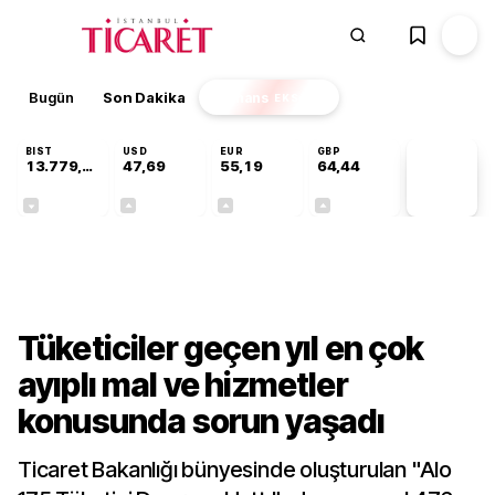
Bugün
Son Dakika
Finans
EKSTRA
BIST
USD
EUR
GBP
13.779,39
47,69
55,19
64,44
PİYASA
VERİLERİ
-0,14%
+0,15%
+0,33%
+0,41%
Gündem
Tüketiciler geçen yıl en çok
ayıplı mal ve hizmetler
konusunda sorun yaşadı
Ticaret Bakanlığı bünyesinde oluşturulan "Alo