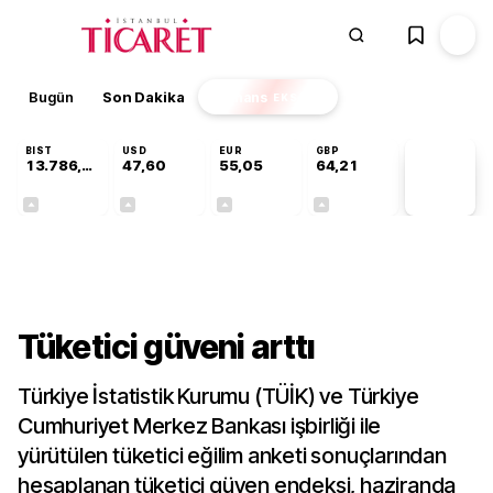
Bugün
Son Dakika
Finans
EKSTRA
BIST
USD
EUR
GBP
13.786,74
47,60
55,05
64,21
PİYASA
VERİLERİ
+0,61%
+0,06%
+0,07%
+0,18%
Sektörel
Tüketici güveni arttı
Türkiye İstatistik Kurumu (TÜİK) ve Türkiye
Cumhuriyet Merkez Bankası işbirliği ile
yürütülen tüketici eğilim anketi sonuçlarından
hesaplanan tüketici güven endeksi, haziranda