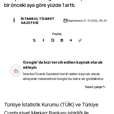
bir önceki aya göre yüzde 1 arttı.
İSTANBUL TICARET
İ
Yayınlanma
21.10.2022, 09:34
GAZETESI
Paylaş
N
Google'da bizi tercih edilen kaynak olarak
ekleyin
İstanbul Ticaret Gazetesi
'i tercih edilen kaynak olarak
ekleyerek haberlerimizi Google'da daha sık görebilirsiniz.
Kaynak ekle
Nasıl çalışır?
›
Türkiye İstatistik Kurumu (TÜİK) ve Türkiye
Cumhuriyet Merkez Bankası işbirliği ile