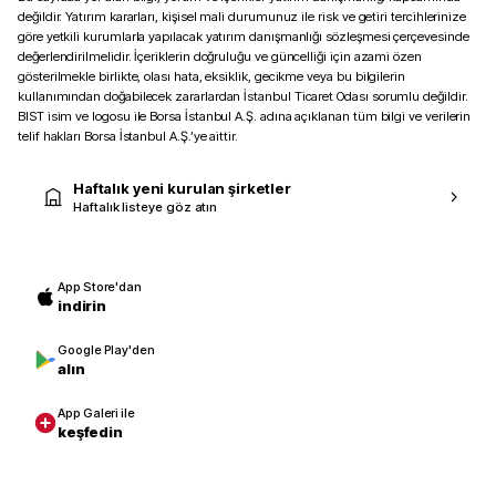
değildir. Yatırım kararları, kişisel mali durumunuz ile risk ve getiri tercihlerinize
göre yetkili kurumlarla yapılacak yatırım danışmanlığı sözleşmesi çerçevesinde
değerlendirilmelidir. İçeriklerin doğruluğu ve güncelliği için azami özen
gösterilmekle birlikte, olası hata, eksiklik, gecikme veya bu bilgilerin
kullanımından doğabilecek zararlardan İstanbul Ticaret Odası sorumlu değildir.
BIST isim ve logosu ile Borsa İstanbul A.Ş. adına açıklanan tüm bilgi ve verilerin
telif hakları Borsa İstanbul A.Ş.’ye aittir.
Haftalık yeni kurulan şirketler
Haftalık listeye göz atın
App Store'dan
indirin
Google Play'den
alın
App Galeri ile
keşfedin