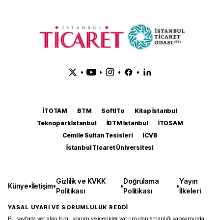
•
•
•
•
İTOTAM
BTM
SoftITo
Kitap İstanbul
Teknopark İstanbul
İDTM İstanbul
İTOSAM
Cemile Sultan Tesisleri
ICVB
İstanbul Ticaret Üniversitesi
Gizlilik ve KVKK
Doğrulama
Yayın
Künye
•
İletişim
•
•
•
Politikası
Politikası
İlkeleri
YASAL UYARI VE SORUMLULUK REDDİ
Bu sayfada yer alan bilgi, yorum ve içerikler yatırım danışmanlığı kapsamında