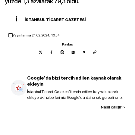
yüzde 1,3 azalarak 79,3 oldu.
İ
İSTANBUL TICARET GAZETESI
Yayınlanma
21.02.2024, 10:34
Paylaş
N
Google'da bizi tercih edilen kaynak olarak
ekleyin
İstanbul Ticaret Gazetesi
'i tercih edilen kaynak olarak
ekleyerek haberlerimizi Google'da daha sık görebilirsiniz.
Kaynak ekle
Nasıl çalışır?
›