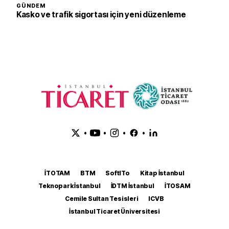
GÜNDEM
Kasko ve trafik sigortası için yeni düzenleme
•
•
•
•
İTOTAM
BTM
SoftITo
Kitap İstanbul
Teknopark İstanbul
İDTM İstanbul
İTOSAM
Cemile Sultan Tesisleri
ICVB
İstanbul Ticaret Üniversitesi