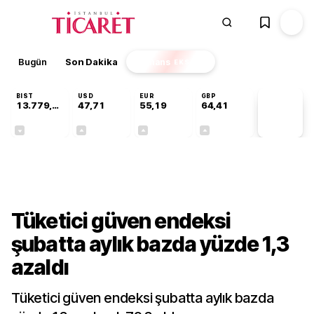
Bugün
Son Dakika
Finans
EKSTRA
BIST
USD
EUR
GBP
13.779,39
47,71
55,19
64,41
PİYASA
VERİLERİ
-0,14%
+0,18%
+0,32%
+0,38%
Gündem
Tüketici güven endeksi
şubatta aylık bazda yüzde 1,3
azaldı
Tüketici güven endeksi şubatta aylık bazda