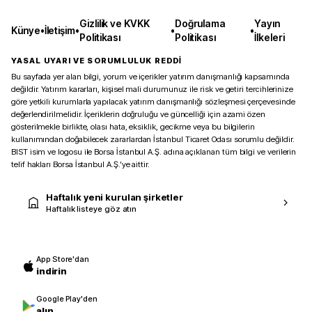
Gizlilik ve KVKK
Doğrulama
Yayın
Künye
•
İletişim
•
•
•
Politikası
Politikası
İlkeleri
YASAL UYARI VE SORUMLULUK REDDİ
Bu sayfada yer alan bilgi, yorum ve içerikler yatırım danışmanlığı kapsamında
değildir. Yatırım kararları, kişisel mali durumunuz ile risk ve getiri tercihlerinize
göre yetkili kurumlarla yapılacak yatırım danışmanlığı sözleşmesi çerçevesinde
değerlendirilmelidir. İçeriklerin doğruluğu ve güncelliği için azami özen
gösterilmekle birlikte, olası hata, eksiklik, gecikme veya bu bilgilerin
kullanımından doğabilecek zararlardan İstanbul Ticaret Odası sorumlu değildir.
BIST isim ve logosu ile Borsa İstanbul A.Ş. adına açıklanan tüm bilgi ve verilerin
telif hakları Borsa İstanbul A.Ş.’ye aittir.
Haftalık yeni kurulan şirketler
Haftalık listeye göz atın
App Store'dan
indirin
Google Play'den
alın