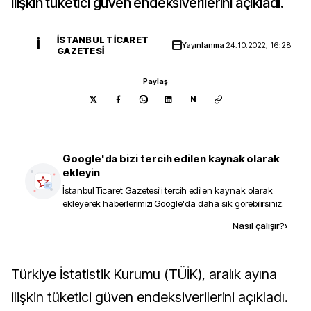
ilişkin tüketici güven endeksiverilerini açıkladı.
İSTANBUL TICARET
İ
Yayınlanma
24.10.2022, 16:28
GAZETESI
Paylaş
N
Google'da bizi tercih edilen kaynak olarak
ekleyin
İstanbul Ticaret Gazetesi
'i tercih edilen kaynak olarak
ekleyerek haberlerimizi Google'da daha sık görebilirsiniz.
Kaynak ekle
Nasıl çalışır?
›
Türkiye İstatistik Kurumu (TÜİK), aralık ayına
ilişkin tüketici güven endeksiverilerini açıkladı.