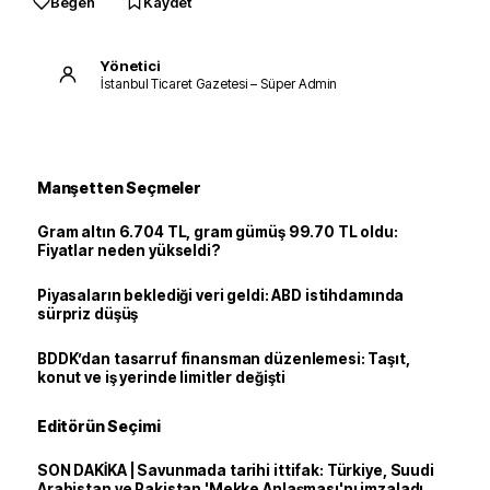
Beğen
Kaydet
Yönetici
İstanbul Ticaret Gazetesi – Süper Admin
Manşetten Seçmeler
Gram altın 6.704 TL, gram gümüş 99.70 TL oldu:
Fiyatlar neden yükseldi?
Piyasaların beklediği veri geldi: ABD istihdamında
sürpriz düşüş
BDDK’dan tasarruf finansman düzenlemesi: Taşıt,
konut ve iş yerinde limitler değişti
Editörün Seçimi
SON DAKİKA | Savunmada tarihi ittifak: Türkiye, Suudi
Arabistan ve Pakistan 'Mekke Anlaşması'nı imzaladı