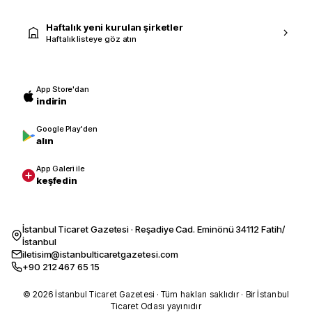
Haftalık yeni kurulan şirketler
Haftalık listeye göz atın
App Store'dan
indirin
Google Play'den
alın
App Galeri ile
keşfedin
İstanbul Ticaret Gazetesi · Reşadiye Cad. Eminönü 34112 Fatih/
İstanbul
iletisim@istanbulticaretgazetesi.com
+90 212 467 65 15
© 2026 İstanbul Ticaret Gazetesi · Tüm hakları saklıdır · Bir İstanbul
Ticaret Odası yayınıdır