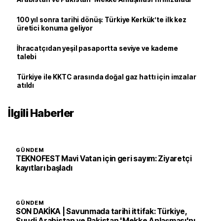
100 yıl sonra tarihi dönüş: Türkiye Kerkük’te ilk kez
üretici konuma geliyor
İhracatçıdan yeşil pasaportta seviye ve kademe
talebi
Türkiye ile KKTC arasında doğal gaz hattı için imzalar
atıldı
İlgili Haberler
GÜNDEM
TEKNOFEST Mavi Vatan için geri sayım: Ziyaretçi
kayıtları başladı
GÜNDEM
SON DAKİKA | Savunmada tarihi ittifak: Türkiye,
Suudi Arabistan ve Pakistan 'Mekke Anlaşması'nı