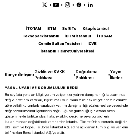
•
•
•
•
İTOTAM
BTM
SoftITo
Kitap İstanbul
Teknopark İstanbul
İDTM İstanbul
İTOSAM
Cemile Sultan Tesisleri
ICVB
İstanbul Ticaret Üniversitesi
Gizlilik ve KVKK
Doğrulama
Yayın
Künye
•
İletişim
•
•
•
Politikası
Politikası
İlkeleri
YASAL UYARI VE SORUMLULUK REDDİ
Bu sayfada yer alan bilgi, yorum ve içerikler yatırım danışmanlığı kapsamında
değildir. Yatırım kararları, kişisel mali durumunuz ile risk ve getiri tercihlerinize
göre yetkili kurumlarla yapılacak yatırım danışmanlığı sözleşmesi çerçevesinde
değerlendirilmelidir. İçeriklerin doğruluğu ve güncelliği için azami özen
gösterilmekle birlikte, olası hata, eksiklik, gecikme veya bu bilgilerin
kullanımından doğabilecek zararlardan İstanbul Ticaret Odası sorumlu değildir.
BIST isim ve logosu ile Borsa İstanbul A.Ş. adına açıklanan tüm bilgi ve verilerin
telif hakları Borsa İstanbul A.Ş.’ye aittir.