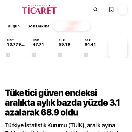
Bugün
Son Dakika
Finans
EKSTRA
BIST
USD
EUR
GBP
13.779,39
47,71
55,19
64,41
PİYASA
VERİLERİ
-0,14%
+0,18%
+0,32%
+0,38%
Gündem
Tüketici güven endeksi
aralıkta aylık bazda yüzde 3.1
azalarak 68.9 oldu
Türkiye İstatistik Kurumu (TÜİK), aralık ayına