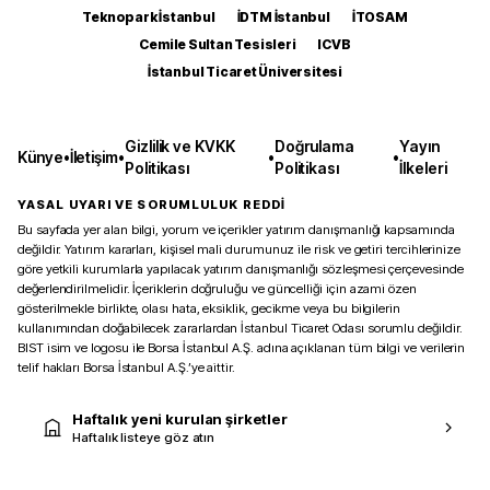
Teknopark İstanbul
İDTM İstanbul
İTOSAM
Cemile Sultan Tesisleri
ICVB
İstanbul Ticaret Üniversitesi
Gizlilik ve KVKK
Doğrulama
Yayın
Künye
•
İletişim
•
•
•
Politikası
Politikası
İlkeleri
YASAL UYARI VE SORUMLULUK REDDİ
Bu sayfada yer alan bilgi, yorum ve içerikler yatırım danışmanlığı kapsamında
değildir. Yatırım kararları, kişisel mali durumunuz ile risk ve getiri tercihlerinize
göre yetkili kurumlarla yapılacak yatırım danışmanlığı sözleşmesi çerçevesinde
değerlendirilmelidir. İçeriklerin doğruluğu ve güncelliği için azami özen
gösterilmekle birlikte, olası hata, eksiklik, gecikme veya bu bilgilerin
kullanımından doğabilecek zararlardan İstanbul Ticaret Odası sorumlu değildir.
BIST isim ve logosu ile Borsa İstanbul A.Ş. adına açıklanan tüm bilgi ve verilerin
telif hakları Borsa İstanbul A.Ş.’ye aittir.
Haftalık yeni kurulan şirketler
Haftalık listeye göz atın