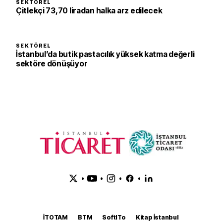
SEKTÖREL
Çitlekçi 73,70 liradan halka arz edilecek
SEKTÖREL
İstanbul’da butik pastacılık yüksek katma değerli
sektöre dönüşüyor
•
•
•
•
İTOTAM
BTM
SoftITo
Kitap İstanbul