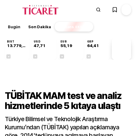
Bugün
Son Dakika
Finans
EKSTRA
BIST
USD
EUR
GBP
13.779,39
47,71
55,19
64,41
PİYASA
VERİLERİ
-0,14%
+0,18%
+0,32%
+0,38%
Sektörel
TÜBİTAK MAM test ve analiz
hizmetlerinde 5 kıtaya ulaştı
Türkiye Bilimsel ve Teknolojik Araştırma
Kurumu’ndan (TÜBİTAK) yapılan açıklamaya
göre, 2014'tedünyaya açılmaya başlayan