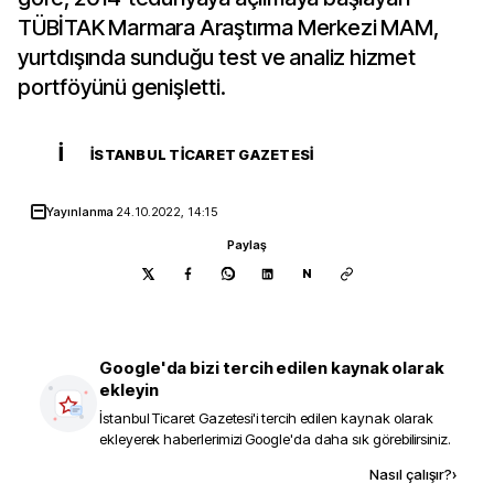
TÜBİTAK Marmara Araştırma Merkezi MAM,
yurtdışında sunduğu test ve analiz hizmet
portföyünü genişletti.
İ
İSTANBUL TICARET GAZETESI
Yayınlanma
24.10.2022, 14:15
Paylaş
N
Google'da bizi tercih edilen kaynak olarak
ekleyin
İstanbul Ticaret Gazetesi
'i tercih edilen kaynak olarak
ekleyerek haberlerimizi Google'da daha sık görebilirsiniz.
Kaynak ekle
Nasıl çalışır?
›