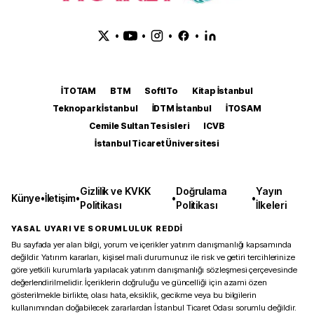
•
•
•
•
İTOTAM
BTM
SoftITo
Kitap İstanbul
Teknopark İstanbul
İDTM İstanbul
İTOSAM
Cemile Sultan Tesisleri
ICVB
İstanbul Ticaret Üniversitesi
Gizlilik ve KVKK
Doğrulama
Yayın
Künye
•
İletişim
•
•
•
Politikası
Politikası
İlkeleri
YASAL UYARI VE SORUMLULUK REDDİ
Bu sayfada yer alan bilgi, yorum ve içerikler yatırım danışmanlığı kapsamında
değildir. Yatırım kararları, kişisel mali durumunuz ile risk ve getiri tercihlerinize
göre yetkili kurumlarla yapılacak yatırım danışmanlığı sözleşmesi çerçevesinde
değerlendirilmelidir. İçeriklerin doğruluğu ve güncelliği için azami özen
gösterilmekle birlikte, olası hata, eksiklik, gecikme veya bu bilgilerin
kullanımından doğabilecek zararlardan İstanbul Ticaret Odası sorumlu değildir.