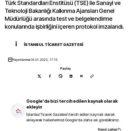
Türk Standardları Enstitüsü (TSE) ile Sanayi ve
Teknoloji Bakanlığı Kalkınma Ajansları Genel
Müdürlüğü arasında test ve belgelendirme
konularında işbirliğini içeren protokol imzalandı.
İ
İSTANBUL TICARET GAZETESI
Yayınlanma
04.01.2023, 17:15
Paylaş
N
Google'da bizi tercih edilen kaynak olarak
ekleyin
İstanbul Ticaret Gazetesi
'i tercih edilen kaynak olarak
ekleyerek haberlerimizi Google'da daha sık görebilirsiniz.
Kaynak ekle
Nasıl çalışır?
›