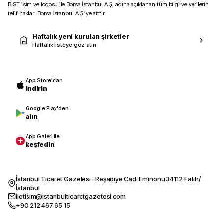
BIST isim ve logosu ile Borsa İstanbul A.Ş. adına açıklanan tüm bilgi ve verilerin
telif hakları Borsa İstanbul A.Ş.’ye aittir.
Haftalık yeni kurulan şirketler
Haftalık listeye göz atın
App Store'dan
indirin
Google Play'den
alın
App Galeri ile
keşfedin
İstanbul Ticaret Gazetesi · Reşadiye Cad. Eminönü 34112 Fatih/
İstanbul
iletisim@istanbulticaretgazetesi.com
+90 212 467 65 15