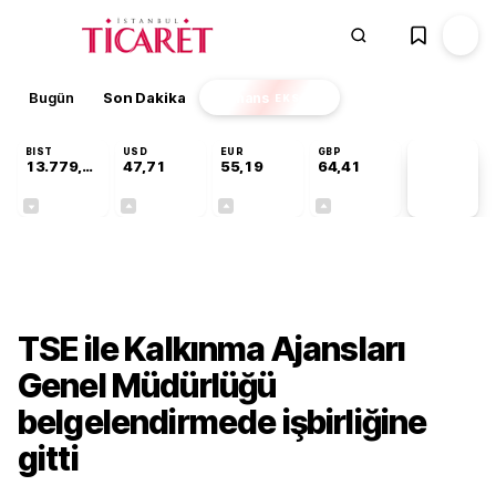
Bugün
Son Dakika
Finans
EKSTRA
BIST
USD
EUR
GBP
13.779,39
47,71
55,19
64,41
PİYASA
VERİLERİ
-0,14%
+0,18%
+0,32%
+0,38%
Gündem
TSE ile Kalkınma Ajansları
Genel Müdürlüğü
belgelendirmede işbirliğine
gitti