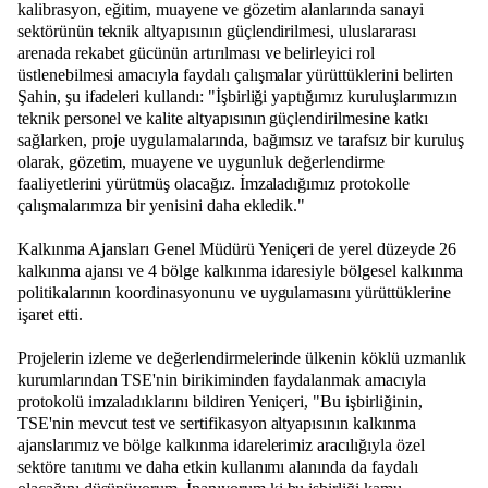
kalibrasyon, eğitim, muayene ve gözetim alanlarında sanayi
sektörünün teknik altyapısının güçlendirilmesi, uluslararası
arenada rekabet gücünün artırılması ve belirleyici rol
üstlenebilmesi amacıyla faydalı çalışmalar yürüttüklerini belirten
Şahin, şu ifadeleri kullandı: "İşbirliği yaptığımız kuruluşlarımızın
teknik personel ve kalite altyapısının güçlendirilmesine katkı
sağlarken, proje uygulamalarında, bağımsız ve tarafsız bir kuruluş
olarak, gözetim, muayene ve uygunluk değerlendirme
faaliyetlerini yürütmüş olacağız. İmzaladığımız protokolle
çalışmalarımıza bir yenisini daha ekledik."
Kalkınma Ajansları Genel Müdürü Yeniçeri de yerel düzeyde 26
kalkınma ajansı ve 4 bölge kalkınma idaresiyle bölgesel kalkınma
politikalarının koordinasyonunu ve uygulamasını yürüttüklerine
işaret etti.
Projelerin izleme ve değerlendirmelerinde ülkenin köklü uzmanlık
kurumlarından TSE'nin birikiminden faydalanmak amacıyla
protokolü imzaladıklarını bildiren Yeniçeri, "Bu işbirliğinin,
TSE'nin mevcut test ve sertifikasyon altyapısının kalkınma
ajanslarımız ve bölge kalkınma idarelerimiz aracılığıyla özel
sektöre tanıtımı ve daha etkin kullanımı alanında da faydalı