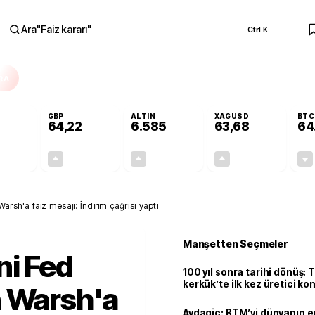
Ara
"
Faiz kararı
"
Ctrl K
RA
GBP
ALTIN
XAGUSD
BTC
64,22
6.585
63,68
64
+0,00%
+0,07%
+1,42%
+3,54%
0,00
0,05
92,23
2,18
rsh'a faiz mesajı: İndirim çağrısı yaptı
Manşetten Seçmeler
ni Fed
100 yıl sonra tarihi dönüş: 
kerkük’te ilk kez üretici k
n Warsh'a
Avdagiç: BTM’yi dünyanın en 