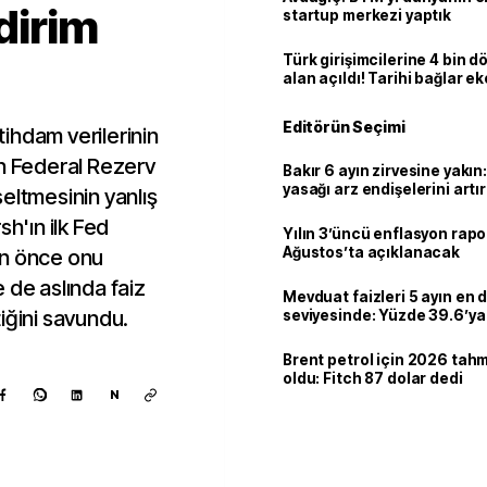
ndirim
startup merkezi yaptık
Türk girişimcilerine 4 bin 
alan açıldı! Tarihi bağlar 
ortaklığa dönüşüyor
Editörün Seçimi
ihdam verilerinin
an Federal Rezerv
Bakır 6 ayın zirvesine yakın
yasağı arz endişelerini artır
kseltmesinin yanlış
sh'ın ilk Fed
Yılın 3’üncü enflasyon rapo
Ağustos’ta açıklanacak
en önce onu
 de aslında faiz
Mevduat faizleri 5 ayın en 
iğini savundu.
seviyesinde: Yüzde 39.6’ya 
Brent petrol için 2026 tahmi
oldu: Fitch 87 dolar dedi
N