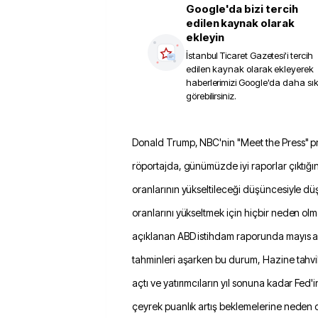
Google'da bizi tercih
edilen kaynak olarak
ekleyin
İstanbul Ticaret Gazetesi
'i tercih
edilen kaynak olarak ekleyerek
haberlerimizi Google'da daha sı
görebilirsiniz.
Donald Trump, NBC'nin "Meet the Press" programında verdiği
röportajda, günümüzde iyi raporlar çıktığı
oranlarının yükseltileceği düşüncesiyle dü
oranlarını yükseltmek için hiçbir neden ol
açıklanan ABD istihdam raporunda mayıs ay
tahminleri aşarken bu durum, Hazine tahvil
açtı ve yatırımcıların yıl sonuna kadar Fed
çeyrek puanlık artış beklemelerine neden 