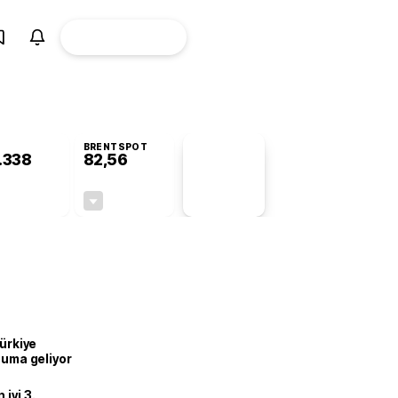
ÜYE
CANLI BORSA
Girişi
BRENTSPOT
.338
82,56
PİYASA
VERİLERİ
-0,87%
-0,27%
+0,00
-0,22
Türkiye
onuma geliyor
iyi 3.