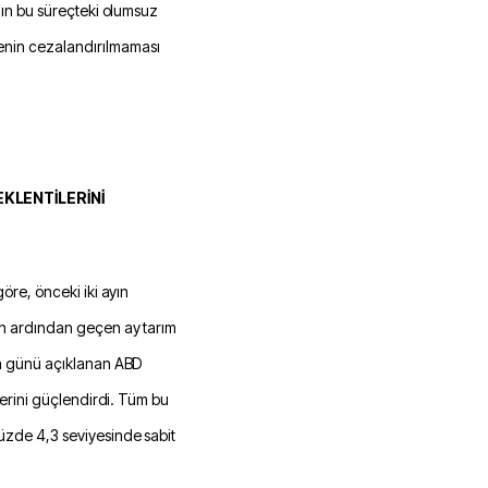
ının bu süreçteki olumsuz
enin cezalandırılmaması
EKLENTİLERİNİ
göre, önceki iki ayın
nin ardından geçen ay tarım
uma günü açıklanan ABD
ilerini güçlendirdi. Tüm bu
yüzde 4,3 seviyesinde sabit