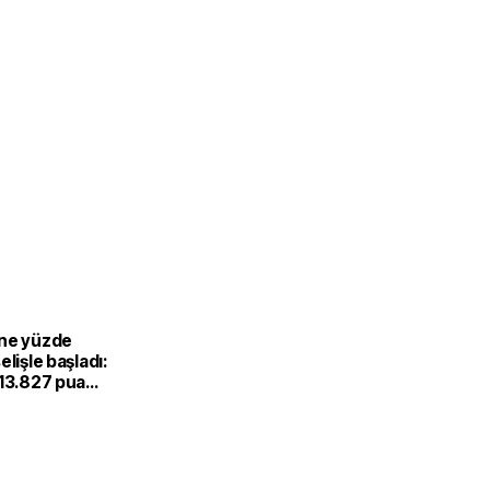
ne yüzde
elişle başladı:
 13.827 puana