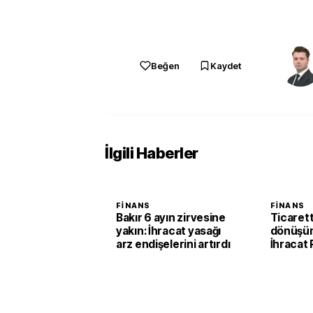
Beğen
Kaydet
İlgili Haberler
FINANS
FINANS
Bakır 6 ayın zirvesine
Ticarette
yakın: İhracat yasağı
dönüşüm
arz endişelerini artırdı
İhracat
birincili