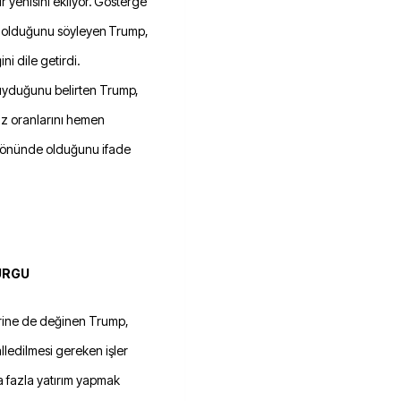
r yenisini ekliyor. Gösterge
et olduğunu söyleyen Trump,
ni dile getirdi.
uyduğunu belirten Trump,
aiz oranlarını hemen
 yönünde olduğunu ifade
URGU
rine de değinen Trump,
lledilmesi gereken işler
 fazla yatırım yapmak