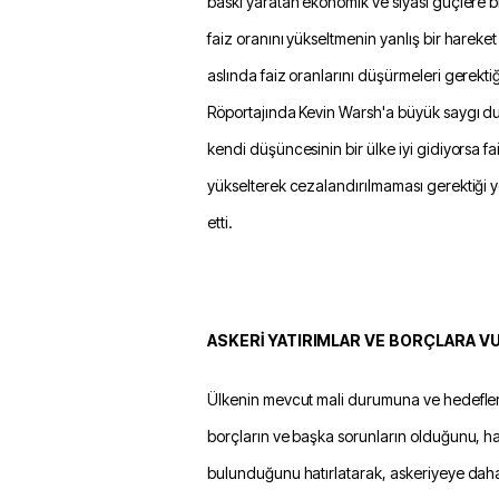
baskı yaratan ekonomik ve siyasi güçlere bi
faiz oranını yükseltmenin yanlış bir harek
aslında faiz oranlarını düşürmeleri gerektiği
Röportajında Kevin Warsh'a büyük saygı d
kendi düşüncesinin bir ülke iyi gidiyorsa f
yükselterek cezalandırılmaması gerektiği
etti.
ASKERİ YATIRIMLAR VE BORÇLARA V
Ülkenin mevcut mali durumuna ve hedefle
borçların ve başka sorunların olduğunu, ha
bulunduğunu hatırlatarak, askeriyeye daha