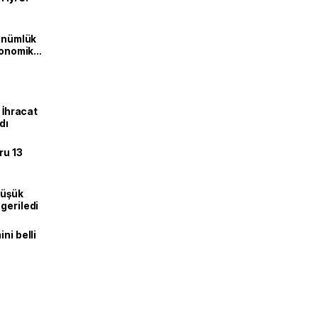
dönümlük
ekonomik
: İhracat
dı
ru 13
düşük
geriledi
ni belli