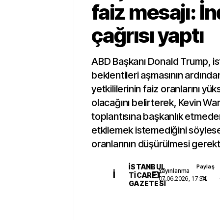
faiz mesajı: İ
çağrısı yaptı
ABD Başkanı Donald Trump, ist
beklentileri aşmasının ardınd
yetkililerinin faiz oranlarını yü
olacağını belirterek, Kevin War
toplantısına başkanlık etmed
etkilemek istemediğini söylese
oranlarının düşürülmesi gerekt
İSTANBUL
Paylaş
Yayınlanma
İ
TICARET
07.06.2026, 17:34
GAZETESI