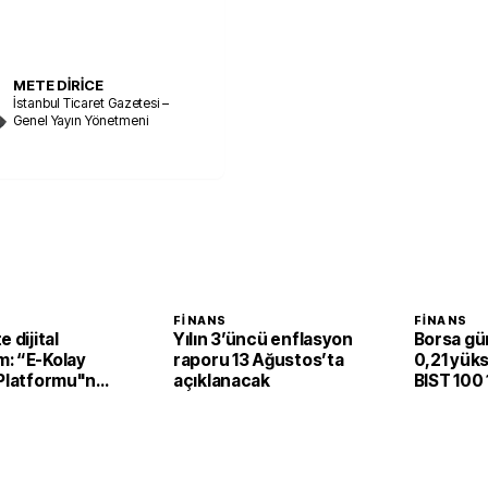
METE DİRİCE
İstanbul Ticaret Gazetesi –
Genel Yayın Yönetmeni
FINANS
FINANS
 dijital
Yılın 3’üncü enflasyon
Borsa gü
: “E-Kolay
raporu 13 Ağustos’ta
0,21 yüks
 Platformu"na
açıklanacak
BIST 100
k ödülü
yükseldi