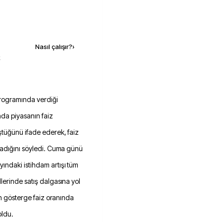
Kaynak ekle
Nasıl çalışır?
›
k
nda piyasanın faiz
ştüğünü ifade ederek, faiz
madığını söyledi. Cuma günü
ındaki istihdam artışı tüm
lerinde satış dalgasına yol
'in gösterge faiz oranında
oldu.