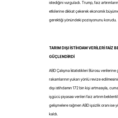
istediğini vurguladı. Trump, faiz artırımlar
etkilerine dikkat çekerek ekonomik büyüm
gerektiği yönündeki pozisyonunu korudu.
TARIM DIŞI İSTİHDAM VERİLERİ FAİZ B
GÜÇLENDİRDİ
ABD Çalışma İstatistikleri Bürosu verilerine 
rakamlarının yukarı yönlü revize edilmesi
dışı istihdamın 172 bin kişi artmasıyla, c
işgücü piyasası verileri faiz artırım beklent
gelişmelere rağmen ABD işsizlik oranı ise 
kaldı.