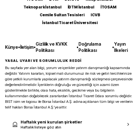
Teknopark İstanbul
İDTM İstanbul
İTOSAM
Cemile Sultan Tesisleri
ICVB
İstanbul Ticaret Üniversitesi
Gizlilik ve KVKK
Doğrulama
Yayın
Künye
•
İletişim
•
•
•
Politikası
Politikası
İlkeleri
YASAL UYARI VE SORUMLULUK REDDİ
Bu sayfada yer alan bilgi, yorum ve içerikler yatırım danışmanlığı kapsamında
değildir. Yatırım kararları, kişisel mali durumunuz ile risk ve getiri tercihlerinize
göre yetkili kurumlarla yapılacak yatırım danışmanlığı sözleşmesi çerçevesinde
değerlendirilmelidir. İçeriklerin doğruluğu ve güncelliği için azami özen
gösterilmekle birlikte, olası hata, eksiklik, gecikme veya bu bilgilerin
kullanımından doğabilecek zararlardan İstanbul Ticaret Odası sorumlu değildir.
BIST isim ve logosu ile Borsa İstanbul A.Ş. adına açıklanan tüm bilgi ve verilerin
telif hakları Borsa İstanbul A.Ş.’ye aittir.
Haftalık yeni kurulan şirketler
Haftalık listeye göz atın