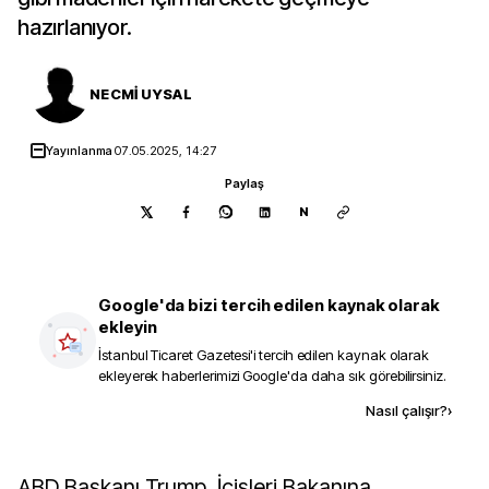
hazırlanıyor.
NECMİ UYSAL
Yayınlanma
07.05.2025, 14:27
Paylaş
N
Google'da bizi tercih edilen kaynak olarak
ekleyin
İstanbul Ticaret Gazetesi
'i tercih edilen kaynak olarak
ekleyerek haberlerimizi Google'da daha sık görebilirsiniz.
Kaynak ekle
Nasıl çalışır?
›
ABD Başkanı Trump, İçişleri Bakanına