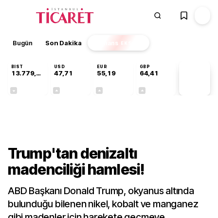
Bugün
Son Dakika
Finans
EKSTRA
BIST
USD
EUR
GBP
13.779,39
47,71
55,19
64,41
PİYASA
VERİLERİ
-0,14%
+0,18%
+0,32%
+0,38%
Dünya
Trump'tan denizaltı
madenciliği hamlesi!
ABD Başkanı Donald Trump, okyanus altında
bulunduğu bilenen nikel, kobalt ve manganez
gibi madenler için harekete geçmeye