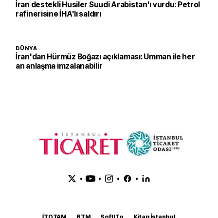
İran destekli Husiler Suudi Arabistan'ı vurdu: Petrol
rafinerisine İHA'lı saldırı
DÜNYA
İran'dan Hürmüz Boğazı açıklaması: Umman ile her
an anlaşma imzalanabilir
•
•
•
•
İTOTAM
BTM
SoftITo
Kitap İstanbul