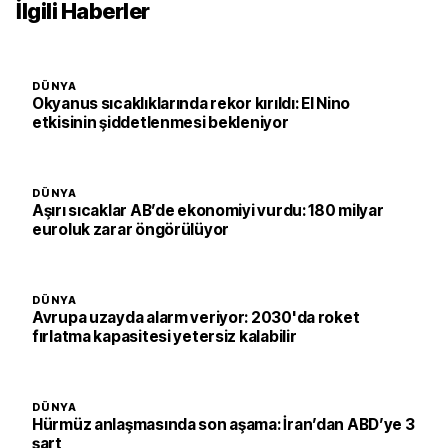
İlgili Haberler
DÜNYA
Okyanus sıcaklıklarında rekor kırıldı: El Nino
etkisinin şiddetlenmesi bekleniyor
DÜNYA
Aşırı sıcaklar AB’de ekonomiyi vurdu: 180 milyar
euroluk zarar öngörülüyor
DÜNYA
Avrupa uzayda alarm veriyor: 2030'da roket
fırlatma kapasitesi yetersiz kalabilir
DÜNYA
Hürmüz anlaşmasında son aşama: İran’dan ABD’ye 3
şart