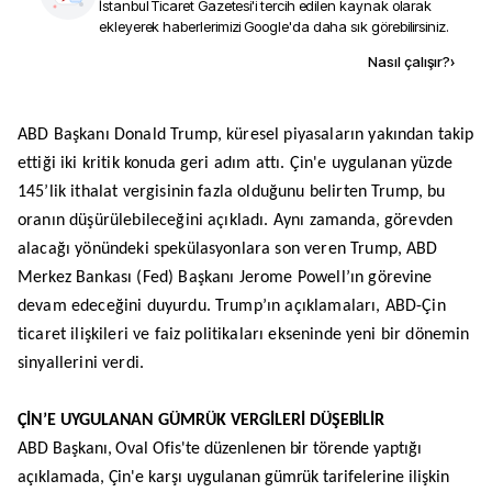
İstanbul Ticaret Gazetesi
'i tercih edilen kaynak olarak
ekleyerek haberlerimizi Google'da daha sık görebilirsiniz.
Kaynak ekle
Nasıl çalışır?
›
ABD Başkanı Donald Trump, küresel piyasaların yakından takip
ettiği iki kritik konuda geri adım attı. Çin'e uygulanan yüzde
145’lik ithalat vergisinin fazla olduğunu belirten Trump, bu
oranın düşürülebileceğini açıkladı. Aynı zamanda, görevden
alacağı yönündeki spekülasyonlara son veren Trump, ABD
Merkez Bankası (Fed) Başkanı Jerome Powell’ın görevine
devam edeceğini duyurdu. Trump’ın açıklamaları, ABD-Çin
ticaret ilişkileri ve faiz politikaları ekseninde yeni bir dönemin
sinyallerini verdi.
ÇİN’E UYGULANAN GÜMRÜK VERGİLERİ DÜŞEBİLİR
ABD Başkanı, Oval Ofis'te düzenlenen bir törende yaptığı
açıklamada, Çin'e karşı uygulanan gümrük tarifelerine ilişkin