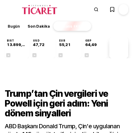
Bugün
Son Dakika
Finans
EKSTRA
BIST
USD
EUR
GBP
13.899,81
47,72
55,21
64,49
PİYASA
VERİLERİ
+0,87%
+0,01%
+0,05%
+0,12%
Dünya
Trump’tan Çin vergileri ve
Powell için geri adım: Yeni
dönem sinyalleri
ABD Başkanı Donald Trump, Çin'e uygulanan