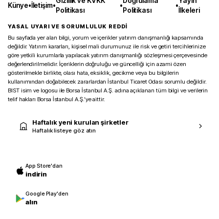
Gizlilik ve KVKK
Doğrulama
Yayın
Künye
•
İletişim
•
•
•
Politikası
Politikası
İlkeleri
YASAL UYARI VE SORUMLULUK REDDİ
Bu sayfada yer alan bilgi, yorum ve içerikler yatırım danışmanlığı kapsamında
değildir. Yatırım kararları, kişisel mali durumunuz ile risk ve getiri tercihlerinize
göre yetkili kurumlarla yapılacak yatırım danışmanlığı sözleşmesi çerçevesinde
değerlendirilmelidir. İçeriklerin doğruluğu ve güncelliği için azami özen
gösterilmekle birlikte, olası hata, eksiklik, gecikme veya bu bilgilerin
kullanımından doğabilecek zararlardan İstanbul Ticaret Odası sorumlu değildir.
BIST isim ve logosu ile Borsa İstanbul A.Ş. adına açıklanan tüm bilgi ve verilerin
telif hakları Borsa İstanbul A.Ş.’ye aittir.
Haftalık yeni kurulan şirketler
Haftalık listeye göz atın
App Store'dan
indirin
Google Play'den
alın