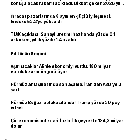
konuşulacak rakamı açıkladı: Dikkat çeken 2026 yıl
sonu tahmini
İhracat pazarlarında 8 ayın en güçlü iyileşmesi:
Endeks 52.2’ye yükseldi
TÜİK açıkladı: Sanayi üretimi haziranda yüzde 0.1
artarken, yıllık yüzde 1.4 azaldı
Editörün Seçimi
Aşırı sıcaklar AB’de ekonomiyi vurdu: 180 milyar
euroluk zarar öngörülüyor
Hürmüz anlaşmasında son aşama: İran’dan ABD’ye 3
şart
Hürmüz Boğazı abluka altında! Trump yüzde 20 pay
istedi
Çin ekonomisinde cari fazla: İlk çeyrekte 184,3 milyar
dolar