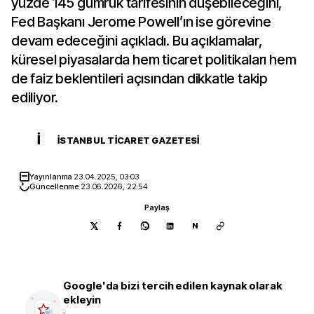
yüzde 145 gümrük tarifesinin düşebileceğini,
Fed Başkanı Jerome Powell’ın ise görevine
devam edeceğini açıkladı. Bu açıklamalar,
küresel piyasalarda hem ticaret politikaları hem
de faiz beklentileri açısından dikkatle takip
ediliyor.
İ
İSTANBUL TICARET GAZETESI
Yayınlanma
23.04.2025, 03:03
Güncellenme
23.06.2026, 22:54
Paylaş
N
Google'da bizi tercih edilen kaynak olarak
ekleyin