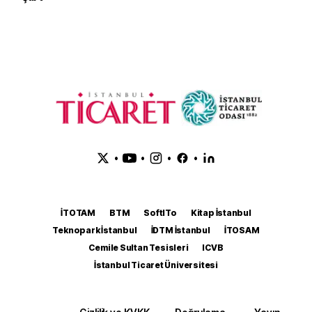
•
•
•
•
İTOTAM
BTM
SoftITo
Kitap İstanbul
Teknopark İstanbul
İDTM İstanbul
İTOSAM
Cemile Sultan Tesisleri
ICVB
İstanbul Ticaret Üniversitesi