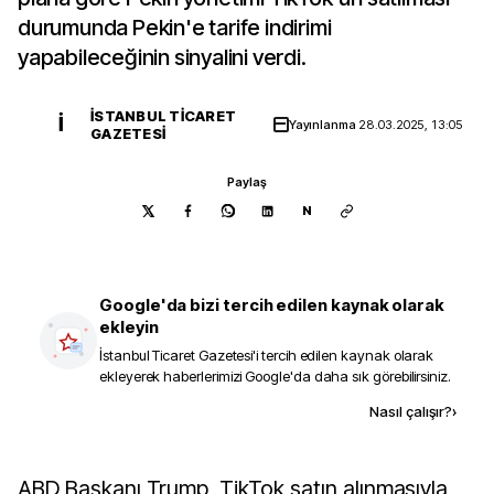
durumunda Pekin'e tarife indirimi
yapabileceğinin sinyalini verdi.
İSTANBUL TICARET
İ
Yayınlanma
28.03.2025, 13:05
GAZETESI
Paylaş
N
Google'da bizi tercih edilen kaynak olarak
ekleyin
İstanbul Ticaret Gazetesi
'i tercih edilen kaynak olarak
ekleyerek haberlerimizi Google'da daha sık görebilirsiniz.
Kaynak ekle
Nasıl çalışır?
›
ABD Başkanı Trump, TikTok satın alınmasıyla