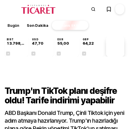
Bugün
Son Dakika
Finans
EKSTRA
BIST
USD
EUR
GBP
13.798,82
47,70
55,00
64,22
PİYASA
VERİLERİ
+0,70%
+0,16%
-0,03%
+0,07%
Dünya
Trump'ın TikTok planı deşifre
oldu! Tarife indirimi yapabilir
ABD Başkanı Donald Trump, Çinli Tiktok için yeni
adım atmaya hazırlanıyor. Trump'ın hazırladığı
plana göre Pekin yönetimi TikTok'un satılması