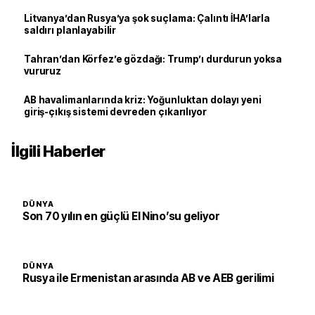
Litvanya’dan Rusya’ya şok suçlama: Çalıntı İHA’larla
saldırı planlayabilir
Tahran’dan Körfez’e gözdağı: Trump’ı durdurun yoksa
vururuz
AB havalimanlarında kriz: Yoğunluktan dolayı yeni
giriş-çıkış sistemi devreden çıkarılıyor
İlgili Haberler
DÜNYA
Son 70 yılın en güçlü El Nino’su geliyor
DÜNYA
Rusya ile Ermenistan arasında AB ve AEB gerilimi