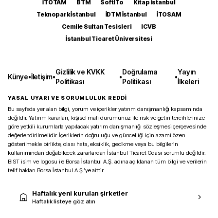
İTOTAM
BTM
SoftITo
Kitap İstanbul
Teknopark İstanbul
İDTM İstanbul
İTOSAM
Cemile Sultan Tesisleri
ICVB
İstanbul Ticaret Üniversitesi
Gizlilik ve KVKK
Doğrulama
Yayın
Künye
•
İletişim
•
•
•
Politikası
Politikası
İlkeleri
YASAL UYARI VE SORUMLULUK REDDİ
Bu sayfada yer alan bilgi, yorum ve içerikler yatırım danışmanlığı kapsamında
değildir. Yatırım kararları, kişisel mali durumunuz ile risk ve getiri tercihlerinize
göre yetkili kurumlarla yapılacak yatırım danışmanlığı sözleşmesi çerçevesinde
değerlendirilmelidir. İçeriklerin doğruluğu ve güncelliği için azami özen
gösterilmekle birlikte, olası hata, eksiklik, gecikme veya bu bilgilerin
kullanımından doğabilecek zararlardan İstanbul Ticaret Odası sorumlu değildir.
BIST isim ve logosu ile Borsa İstanbul A.Ş. adına açıklanan tüm bilgi ve verilerin
telif hakları Borsa İstanbul A.Ş.’ye aittir.
Haftalık yeni kurulan şirketler
Haftalık listeye göz atın