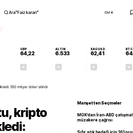
Ara
"
Faiz kararı
"
Ctrl K
RA
GBP
ALTIN
XAGUSD
BTC
64,22
6.533
62,41
64
-0,02%
+0,08%
+0,62%
+1,48%
-0,01
0,05
40,52
0,91
ledi: 550 milyar dolar silindi
Manşetten Seçmeler
, kripto
MGK’dan İran-ABD çatışmala
müzakere çağrısı
ledi:
Sıfır atık hedefi için 161 pr