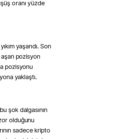
üşüş oranı yüzde
 yıkım yaşandı. Son
ı aşan pozisyon
la pozisyonu
lyona yaklaştı.
bu şok dalgasının
zor olduğunu
arının sadece kripto