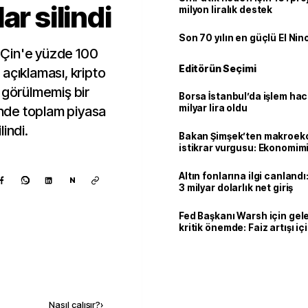
ar silindi
milyon liralık destek
Son 70 yılın en güçlü El Nin
 Çin'e yüzde 100
Editörün Seçimi
açıklaması, kripto
 görülmemiş bir
Borsa İstanbul’da işlem hac
milyar lira oldu
çinde toplam piyasa
indi.
Bakan Şimşek’ten makroek
istikrar vurgusu: Ekonomim
dayanıklılığını daha da güç
Altın fonlarına ilgi canlandı:
N
3 milyar dolarlık net giriş
Fed Başkanı Warsh için gel
kritik önemde: Faiz artışı içi
var
Kaynak ekle
Nasıl çalışır?
›