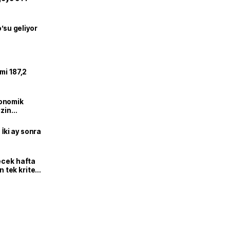
o’su geliyor
mi 187,2
onomik
izin
lendirdik
 İki ay sonra
ecek hafta
n tek kriter