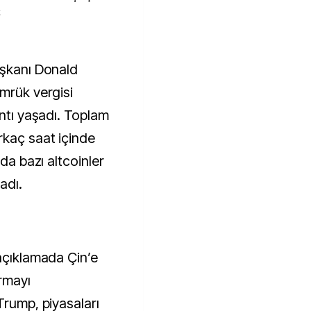
k
ümrük vergisi
ıntı yaşadı. Toplam
rkaç saat içinde
ada bazı altcoinler
adı.
 açıklamada Çin’e
ırmayı
Trump, piyasaları