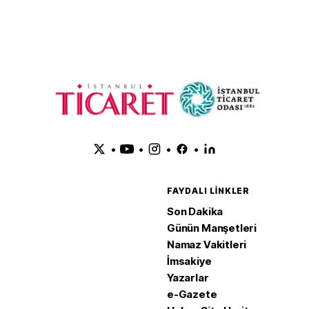
güçlendirdik
•
•
•
•
FAYDALI LINKLER
Son Dakika
Günün Manşetleri
Namaz Vakitleri
İmsakiye
Yazarlar
e-Gazete