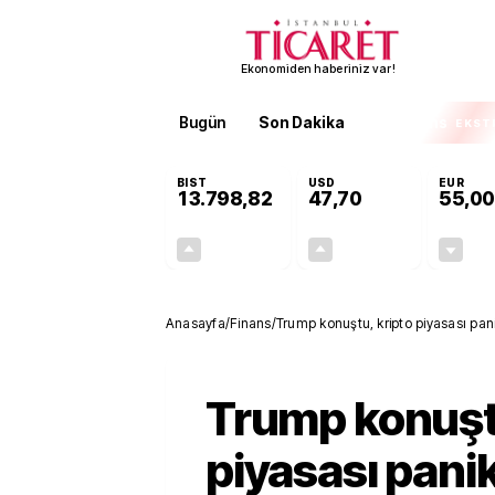
Ekonomiden haberiniz var!
Bugün
Son Dakika
Finans
EKST
BIST
USD
EUR
13.798,82
47,70
55,00
+0,70%
+0,16%
95,68
0,08
Anasayfa
/
Finans
/
Trump konuştu, kripto piyasası panik
Trump konuştu
piyasası panik