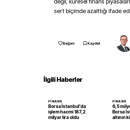
değil, küresel finans piyasalar
sert biçimde azalttığı ifade edi
Beğen
Kaydet
İlgili Haberler
FINANS
FINANS
Borsa İstanbul’da
6,5 milyo
işlem hacmi 187,2
Borsa İs
milyar lira oldu
altının k
yüzde 2