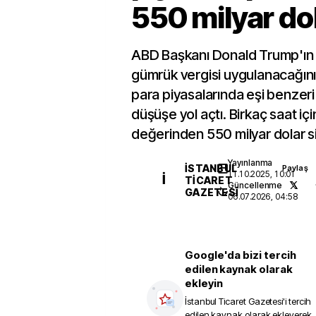
550 milyar dol
ABD Başkanı Donald Trump'ın
gümrük vergisi uygulanacağını 
para piyasalarında eşi benzeri
düşüşe yol açtı. Birkaç saat i
değerinden 550 milyar dolar sil
Yayınlanma
İSTANBUL
Paylaş
11.10.2025, 10:01
İ
TICARET
Güncellenme
GAZETESI
06.07.2026, 04:58
Google'da bizi tercih
edilen kaynak olarak
ekleyin
İstanbul Ticaret Gazetesi
'i tercih
edilen kaynak olarak ekleyerek