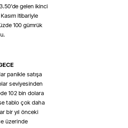
23.50’de gelen ikinci
Kasım itibariyle
 yüzde 100 gümrük
u.
 GECE
ar panikle satışa
olar seviyesinden
ede 102 bin dolara
ise tablo çok daha
ar bir yıl önceki
ce üzerinde