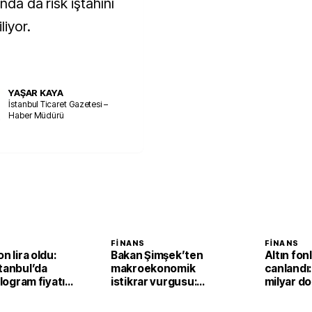
ında da risk iştahını
liyor.
YAŞAR KAYA
İstanbul Ticaret Gazetesi –
Haber Müdürü
FINANS
FINANS
n lira oldu:
Bakan Şimşek’ten
Altın fonl
tanbul’da
makroekonomik
canlandı:
ilogram fiyatı
istikrar vurgusu:
milyar dol
,2 yükseldi
Ekonomimizin
dayanıklılığını daha da