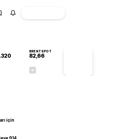
ÜYE
CANLI BORSA
Girişi
BRENTSPOT
.320
82,66
PİYASA
VERİLERİ
-0,42%
-0,14%
+0,00
-0,12
rı için
ojeye 914