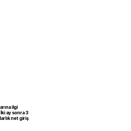
arına ilgi
 İki ay sonra 3
arlık net giriş