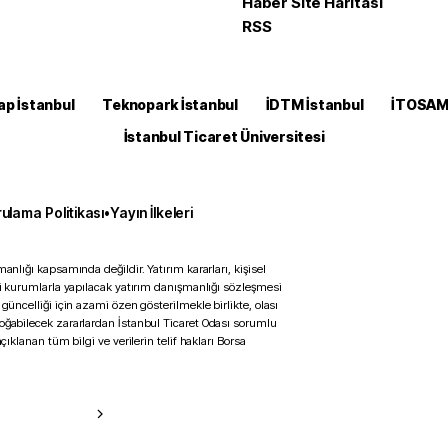
Haber Site Haritası
RSS
ap İstanbul
Teknopark İstanbul
İDTM İstanbul
İTOSA
İstanbul Ticaret Üniversitesi
ulama Politikası
•
Yayın İlkeleri
anlığı kapsamında değildir. Yatırım kararları, kişisel
ili kurumlarla yapılacak yatırım danışmanlığı sözleşmesi
 güncelliği için azami özen gösterilmekle birlikte, olası
doğabilecek zararlardan İstanbul Ticaret Odası sorumlu
çıklanan tüm bilgi ve verilerin telif hakları Borsa