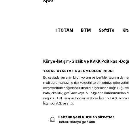
Spor
İTOTAM
BTM
SoftITo
Kit
Künye
•
İletişim
•
Gizlilik ve KVKK Politikası
•
Doğr
YASAL UYARI VE SORUMLULUK REDDİ
Bu sayfada yer alan bilgi, yorum ve içerikler yatırım danışm
mali durumunuz ile risk ve getiri tercihlerinize göre yetk
çerçevesinde değerlendirilmelidir. İçeriklerin doğruluğu ve
hata, eksiklik, gecikme veya bu bilgilerin kullanımından 
değildir. BIST isim ve logosu ile Borsa İstanbul A.Ş. adına a
İstanbul A.Ş.’ye aittir.
Haftalık yeni kurulan şirketler
Haftalık listeye göz atın