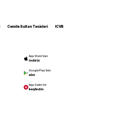
M
Cemile Sultan Tesisleri
ICVB
App Store'dan
indirin
Google Play'den
alın
App Galeri ile
keşfedin