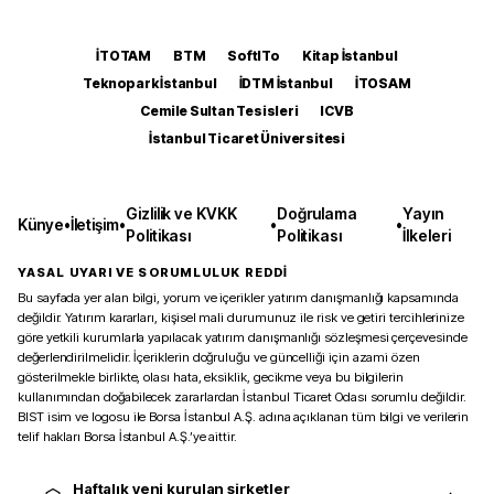
İTOTAM
BTM
SoftITo
Kitap İstanbul
Teknopark İstanbul
İDTM İstanbul
İTOSAM
Cemile Sultan Tesisleri
ICVB
İstanbul Ticaret Üniversitesi
Gizlilik ve KVKK
Doğrulama
Yayın
Künye
•
İletişim
•
•
•
Politikası
Politikası
İlkeleri
YASAL UYARI VE SORUMLULUK REDDİ
Bu sayfada yer alan bilgi, yorum ve içerikler yatırım danışmanlığı kapsamında
değildir. Yatırım kararları, kişisel mali durumunuz ile risk ve getiri tercihlerinize
göre yetkili kurumlarla yapılacak yatırım danışmanlığı sözleşmesi çerçevesinde
değerlendirilmelidir. İçeriklerin doğruluğu ve güncelliği için azami özen
gösterilmekle birlikte, olası hata, eksiklik, gecikme veya bu bilgilerin
kullanımından doğabilecek zararlardan İstanbul Ticaret Odası sorumlu değildir.
BIST isim ve logosu ile Borsa İstanbul A.Ş. adına açıklanan tüm bilgi ve verilerin
telif hakları Borsa İstanbul A.Ş.’ye aittir.
Haftalık yeni kurulan şirketler