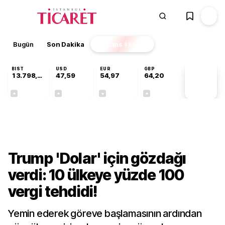
Bugün
Son Dakika
Finans
EKSTRA
BIST
USD
EUR
GBP
13.798,82
47,59
54,97
64,20
PİYASA
VERİLERİ
+0,70%
+0,05%
-0,07%
+0,15%
Dünya
Trump 'Dolar' için gözdağı
verdi: 10 ülkeye yüzde 100
vergi tehdidi!
Yemin ederek göreve başlamasının ardından