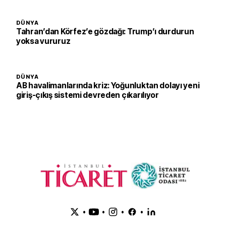
DÜNYA
Tahran’dan Körfez’e gözdağı: Trump’ı durdurun
yoksa vururuz
DÜNYA
AB havalimanlarında kriz: Yoğunluktan dolayı yeni
giriş-çıkış sistemi devreden çıkarılıyor
•
•
•
•