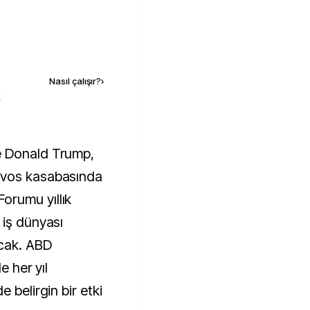
Kaynak ekle
Nasıl çalışır?
›
k
avos kasabasında
orumu yıllık
 iş dünyası
acak. ABD
e her yıl
 belirgin bir etki