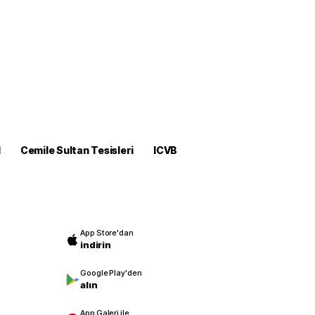
M
Cemile Sultan Tesisleri
ICVB
App Store'dan
indirin
Google Play'den
alın
App Galeri ile