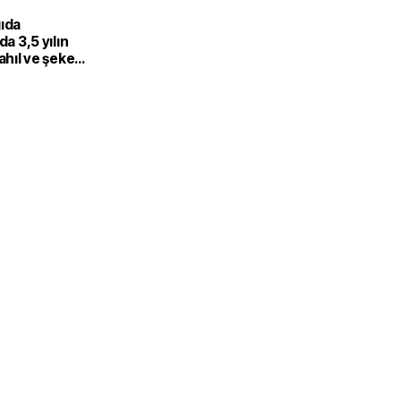
gıda
da 3,5 yılın
Tahıl ve şeker
 endeksi
şıdı