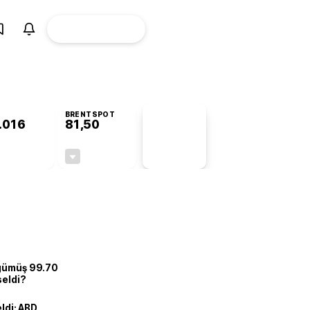
ÜYE
CANLI BORSA
Girişi
BRENTSPOT
.016
81,50
PİYASA
VERİLERİ
+1,04%
-1,55%
+0,00
-1,28
 gümüş 99.70
seldi?
eldi: ABD