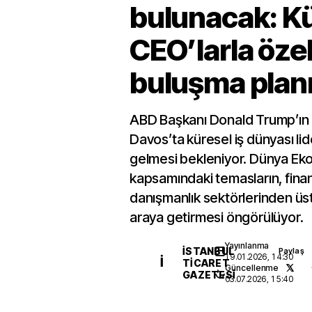
bulunacak: K
CEO’larla öze
buluşma plan
ABD Başkanı Donald Trump’ı
Davos’ta küresel iş dünyası lide
gelmesi bekleniyor. Dünya E
kapsamındaki temasların, finan
danışmanlık sektörlerinden üst 
araya getirmesi öngörülüyor.
Yayınlanma
İSTANBUL
Paylaş
19.01.2026, 14:30
İ
TICARET
Güncellenme
GAZETESI
03.07.2026, 15:40