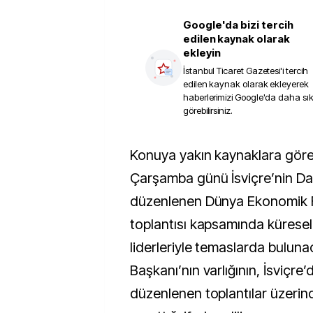
Google'da bizi tercih
edilen kaynak olarak
ekleyin
İstanbul Ticaret Gazetesi
'i tercih
edilen kaynak olarak ekleyerek
haberlerimizi Google'da daha sı
görebilirsiniz.
Konuya yakın kaynaklara göre Donald Trump,
Çarşamba günü İsviçre’nin D
düzenlenen Dünya Ekonomik F
toplantısı kapsamında küresel
liderleriyle temaslarda bulun
Başkanı’nın varlığının, İsviçre’d
düzenlenen toplantılar üzerinde