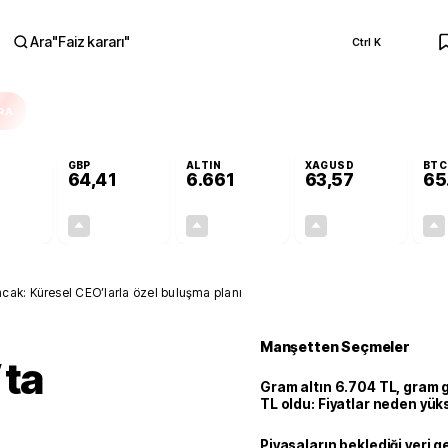
Ara
"
Faiz kararı
"
Ctrl K
RA
GBP
ALTIN
XAGUSD
BTC
64,41
6.661
63,57
65
+0,32%
+0,38%
+2,59%
+3,37%
0,18
0,24
167,96
2,07
cak: Küresel CEO’larla özel buluşma planı
Manşetten Seçmeler
ta
Gram altın 6.704 TL, gram
TL oldu: Fiyatlar neden yük
Piyasaların beklediği veri g