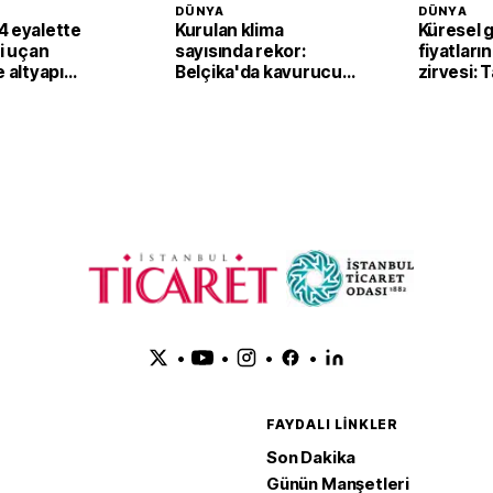
DÜNYA
DÜNYA
4 eyalette
Kurulan klima
Küresel 
li uçan
sayısında rekor:
fiyatların
e altyapı
Belçika'da kavurucu
zirvesi: 
sıcaklar klima
fiyatları
satışlarını artırdı
yukarı ta
•
•
•
•
FAYDALI LINKLER
Son Dakika
Günün Manşetleri