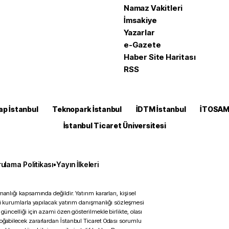
Namaz Vakitleri
İmsakiye
Yazarlar
e-Gazete
Haber Site Haritası
RSS
ap İstanbul
Teknopark İstanbul
İDTM İstanbul
İTOSA
İstanbul Ticaret Üniversitesi
ulama Politikası
•
Yayın İlkeleri
anlığı kapsamında değildir. Yatırım kararları, kişisel
ili kurumlarla yapılacak yatırım danışmanlığı sözleşmesi
 güncelliği için azami özen gösterilmekle birlikte, olası
doğabilecek zararlardan İstanbul Ticaret Odası sorumlu