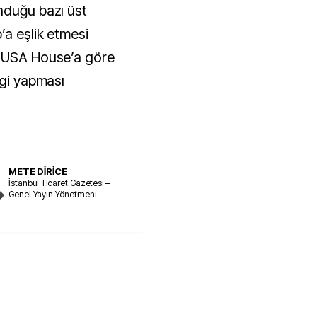
nduğu bazı üst
’a eşlik etmesi
s USA House’a göre
ngi yapması
METE DİRİCE
İstanbul Ticaret Gazetesi –
Genel Yayın Yönetmeni