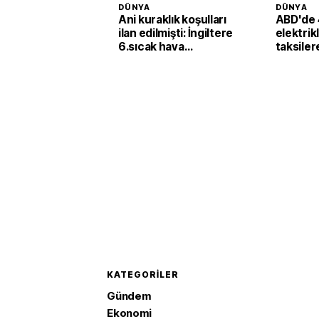
DÜNYA
DÜNYA
Ani kuraklık koşulları
ABD'de 
ilan edilmişti: İngiltere
elektrik
6.sıcak hava
taksiler
dalgasının etkisine
yatırımı
girecek
KATEGORILER
Gündem
Ekonomi