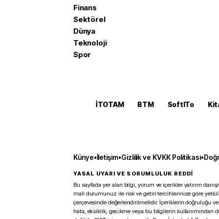
Finans
Sektörel
Dünya
Teknoloji
Spor
İTOTAM
BTM
SoftITo
Kit
Künye
•
İletişim
•
Gizlilik ve KVKK Politikası
•
Doğr
YASAL UYARI VE SORUMLULUK REDDİ
Bu sayfada yer alan bilgi, yorum ve içerikler yatırım danışm
mali durumunuz ile risk ve getiri tercihlerinize göre yetk
çerçevesinde değerlendirilmelidir. İçeriklerin doğruluğu ve
hata, eksiklik, gecikme veya bu bilgilerin kullanımından 