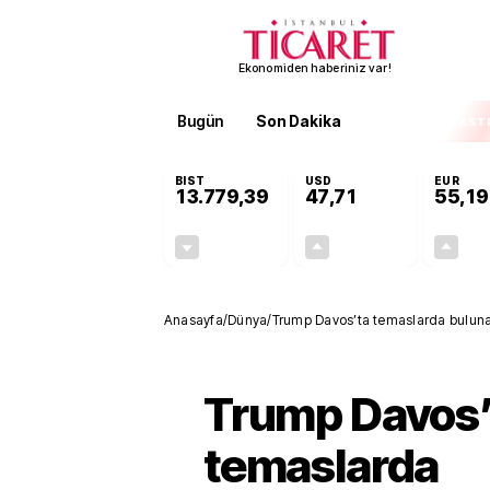
Ekonomiden haberiniz var!
Bugün
Son Dakika
Finans
EKST
BIST
USD
EUR
13.779,39
47,71
55,19
-0,14%
+0,18%
-19,42
0,09
Anasayfa
/
Dünya
/
Trump Davos’ta temaslarda buluna
Trump Davos’
temaslarda