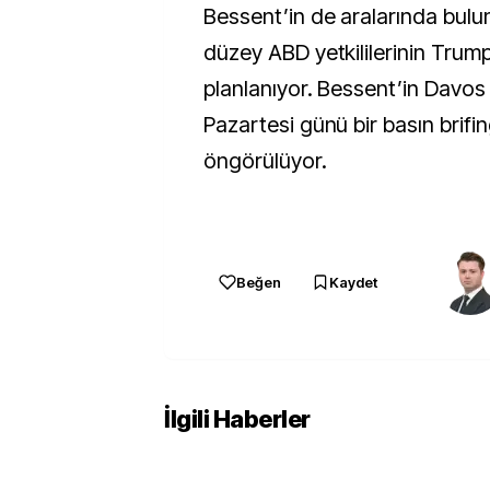
Bessent’in de aralarında bulu
düzey ABD yetkililerinin Trump
planlanıyor. Bessent’in Davo
Pazartesi günü bir basın brifi
öngörülüyor.
Beğen
Kaydet
İlgili Haberler