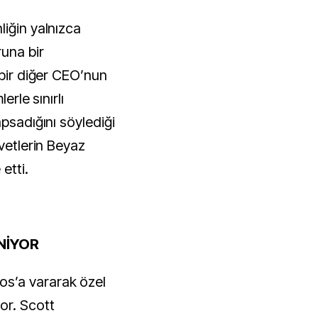
liğin yalnızca
una bir
 bir diğer CEO’nun
erle sınırlı
apsadığını söylediği
avetlerin Beyaz
etti.
NİYOR
s’a vararak özel
or. Scott