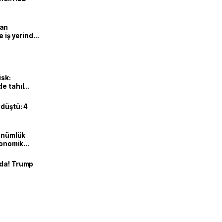
man
e iş yerinde
isk:
e tahıl
 düştü: 4
dönümlük
ekonomik
nda! Trump