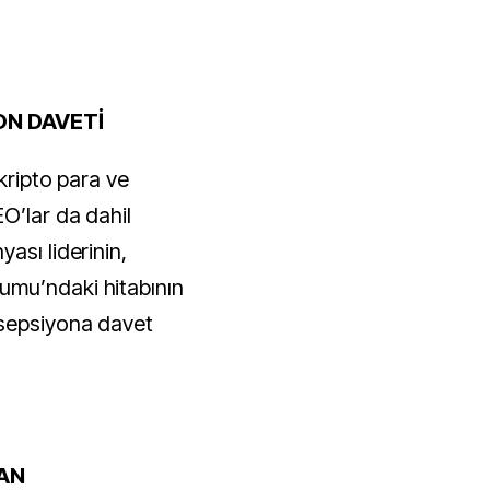
ON DAVETİ
kripto para ve
O’lar da dahil
ası liderinin,
mu’ndaki hitabının
sepsiyona davet
AN