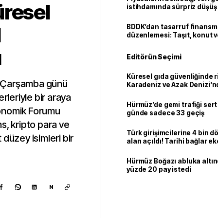
üresel
istihdamında sürpriz düşüş
l
BDDK’dan tasarruf finans
düzenlemesi: Taşıt, konut v
limitler değişti
ı
Editörün Seçimi
Küresel gıda güvenliğinde r
n Çarşamba günü
Karadeniz ve Azak Denizi'nd
trafiği sekteye uğradı
rleriyle bir araya
Hürmüz’de gemi trafiği sert
konomik Forumu
günde sadece 33 geçiş
s, kripto para ve
Türk girişimcilerine 4 bin 
düzey isimleri bir
alan açıldı! Tarihi bağlar 
ortaklığa dönüşüyor
Hürmüz Boğazı abluka altı
yüzde 20 pay istedi
N