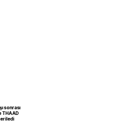
şı sonrası
ve THAAD
eriledi