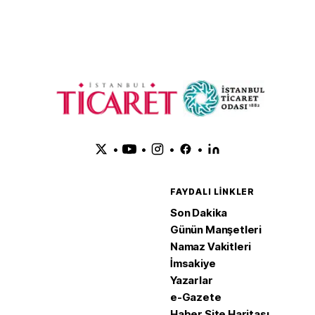
•
•
•
•
FAYDALI LINKLER
Son Dakika
Günün Manşetleri
Namaz Vakitleri
İmsakiye
Yazarlar
e-Gazete
Haber Site Haritası