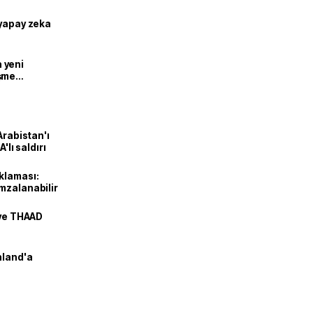
 yapay zeka
n yeni
şme
Arabistan'ı
'lı saldırı
klaması:
mzalanabilir
 ve THAAD
nland'a