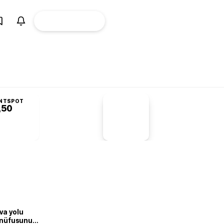
ÜYE
CANLI BORSA
Girişi
NTSPOT
,50
PİYASA
VERİLERİ
-1,55%
-1,28
va yolu
n nüfusunu