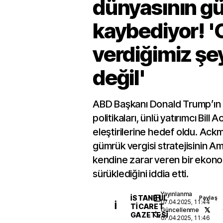
dünyasının gü
kaybediyor! '
verdiğimiz şe
değil'
ABD Başkanı Donald Trump’ın d
politikaları, ünlü yatırımcı Bill
eleştirilerine hedef oldu. Ack
gümrük vergisi stratejisinin Am
kendine zarar veren bir ekono
sürüklediğini iddia etti.
Yayınlanma
İSTANBUL
Paylaş
07.04.2025, 11:44
İ
TICARET
Güncellenme
GAZETESI
07.04.2025, 11:46