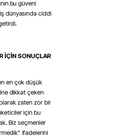
rının bu güveni
 iş dünyasında ciddi
getirdi.
AR İÇİN SONUÇLAR
nın en çok düşük
eğine dikkat çeken
larak zaten zor bir
eticiler için bu
acak. Biz seçmenler
medik” ifadelerini