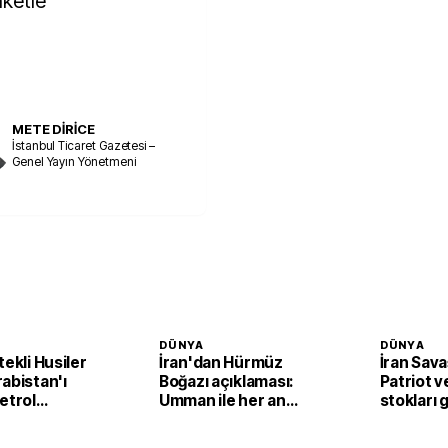
aketle
METE DİRİCE
İstanbul Ticaret Gazetesi –
Genel Yayın Yönetmeni
DÜNYA
DÜNYA
tekli Husiler
İran'dan Hürmüz
İran Sava
abistan'ı
Boğazı açıklaması:
Patriot 
etrol
Umman ile her an
stokları g
ine İHA'lı
anlaşma imzalanabilir