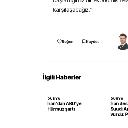
başlattığımız bir ekonomik fel
karşılaşacağız."
Beğen
Kaydet
İlgili Haberler
DÜNYA
DÜNYA
İran'dan ABD'ye
İran des
Hürmüz şartı
Suudi Ar
vurdu: P
rafineris
saldırı