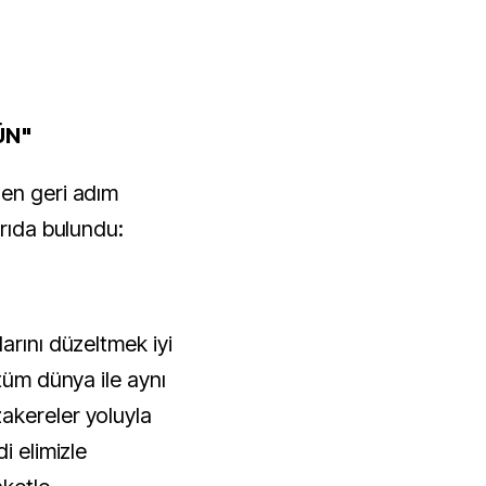
KÜN"
den geri adım
arıda bulundu:
arını düzeltmek iyi
 tüm dünya ile aynı
akereler yoluyla
i elimizle