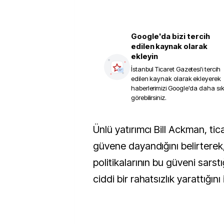
Google'da bizi tercih
edilen kaynak olarak
ekleyin
İstanbul Ticaret Gazetesi
'i tercih
edilen kaynak olarak ekleyerek
haberlerimizi Google'da daha sı
görebilirsiniz.
Ünlü yatırımcı Bill Ackman, ticaretin temelde
güvene dayandığını belirterek
politikalarının bu güveni sarst
ciddi bir rahatsızlık yarattığını 