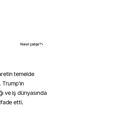
Kaynak ekle
Nasıl çalışır?
›
k
, Trump’ın
ığı ve iş dünyasında
ifade etti.