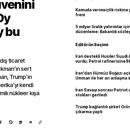
venini
geçti
Kamuda verimsizlik riskine
Oy
freni
y bu
5 milyar liralık yatırımlar içi
düzenleme: Bakanlık sözle
imzalayabilecek
Editörün Seçimi
İran destekli Husiler Suudi 
ış ticaret
vurdu: Petrol rafinerisine İHA
 Ackman’ın sert
İran'dan Hürmüz Boğazı açı
man, Trump’ın
Umman ile her an anlaşma i
erika’yı kendi
İran Savaşı sonrası Patriot
mik nükleer kışa
stokları geriledi
Trump bağlantılı şirket Grö
çıkarma yaptı
N