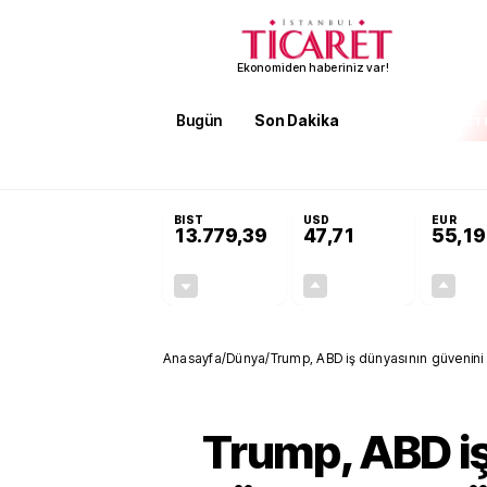
Ekonomiden haberiniz var!
Bugün
Son Dakika
Finans
EKST
SON DAKİKA
Öğrenci affı ve ek sınav hakkı 
BIST
USD
EUR
13.779,39
47,71
55,19
-0,14%
+0,18%
-19,42
0,09
Anasayfa
/
Dünya
/
Trump, ABD iş dünyasının güvenini 
Trump, ABD i