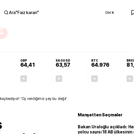
Ara
"
Faiz kararı
"
Ctrl K
RA
Resmi Gazete'de!
Öğrenci affı ve ek sınav hakkı Resmi Gazete'de!
GBP
XAGUSD
BTC
BRE
64,41
63,57
64.976
81
+0,32%
+0,38%
+3,37%
-0,07%
0,18
0,24
2,07
+0,00
kaybediyor! 'Oy verdiğimiz şey bu değil'
Manşetten Seçmeler
ş
Bakan Uraloğlu açıkladı: Ha
yolcu sayısı 18 AB ülkesini